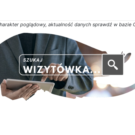
h
a
r
a
k
t
e
r poglądowy,
a
k
t
u
a
l
n
o
ś
ć
d
a
n
y
c
h
s
p
r
a
w
d
ź w bazie 