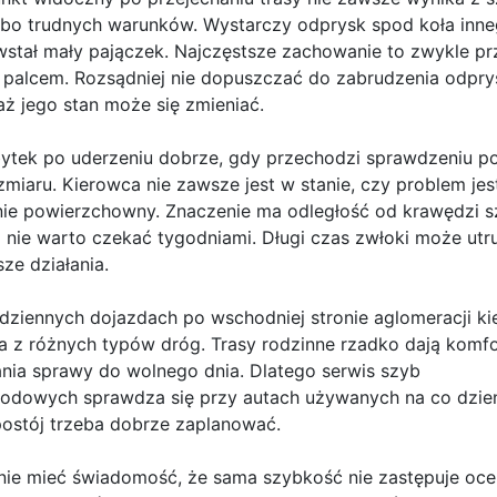
lbo trudnych warunków. Wystarczy odprysk spod koła inne
stał mały pajączek. Najczęstsze zachowanie to zwykle pr
 palcem. Rozsądniej nie dopuszczać do zabrudzenia odpry
ż jego stan może się zmieniać.
ytek po uderzeniu dobrze, gdy przechodzi sprawdzeniu po
zmiaru. Kierowca nie zawsze jest w stanie, czy problem jes
ie powierzchowny. Znaczenie ma odległość od krawędzi sz
 nie warto czekać tygodniami. Długi czas zwłoki może utr
sze działania.
dziennych dojazdach po wschodniej stronie aglomeracji k
a z różnych typów dróg. Trasy rodzinne rzadko dają komfo
nia sprawy do wolnego dnia. Dlatego serwis szyb
dowych sprawdza się przy autach używanych na co dzień
ostój trzeba dobrze zaplanować.
ie mieć świadomość, że sama szybkość nie zastępuje oce