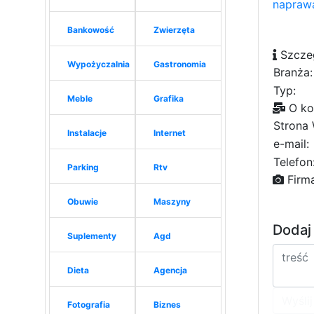
naprawa
Bankowość
Zwierzęta
Szcze
Wypożyczalnia
Gastronomia
Branża:
Typ:
Meble
Grafika
O ko
Strona
Instalacje
Internet
e-mail:
Telefon
Parking
Rtv
Firm
Obuwie
Maszyny
Dodaj
Suplementy
Agd
Dieta
Agencja
Wyślij
Fotografia
Biznes