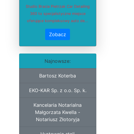
Studio Bracia Pietrzak Car Detailing
360 to specjalistyczne miejsce
oferujące kompleksowy auto de...
Zobacz
Najnowsze:
Bartosz Koterba
EKO-KAR Sp. z o.o. Sp. k.
Kancelaria Notarialna
Małgorzata Kwella -
Notariusz Złotoryja