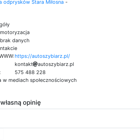
 odprysków Stara Miłosna
-
góły
motoryzacja
brak danych
ntakcie
 WWW:
https://autoszybiarz.pl/
k
o
7
n
t
a
k
3
t
a
d
u
t
o
s
8
z
8
y
b
i
a
6
r
z
.
p
1
l
7
3
b
7
b
4
:
575 488 228
e
c
a w mediach społecznościowych
 własną opinię