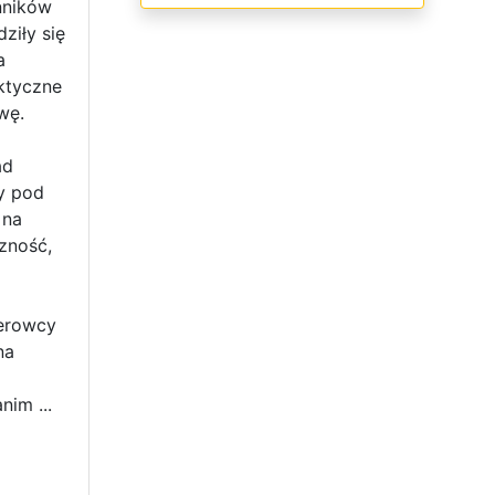
nników
ziły się
a
aktyczne
wę.
ad
y pod
 na
zność,
ierowcy
na
im ...