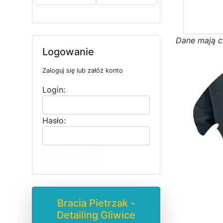
D
a
n
e
m
a
j
ą
c
Logowanie
Zaloguj się lub załóż konto
Login:
Hasło:
Zaloguj się
Bracia Pietrzak -
Detailing Gliwice