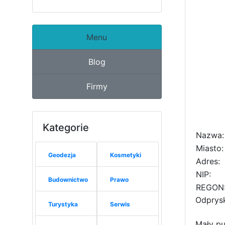
Menu
Blog
Firmy
Kategorie
Nazwa:
Miasto:
Geodezja
Kosmetyki
Adres:
NIP:
Budownictwo
Prawo
REGON
Odprys
Turystyka
Serwis
Mały pu