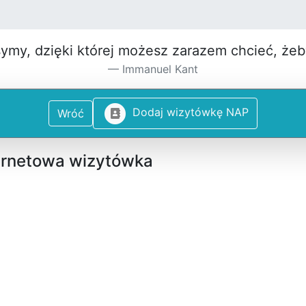
symy, dzięki której możesz za­razem chcieć, że
Immanuel Kant
D
o
d
a
j
w
i
z
y
t
ó
w
k
ę
N
A
P
Wróć
ternetowa wizytówka