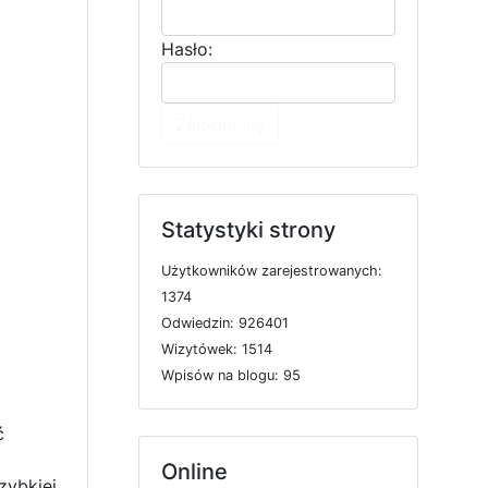
Hasło:
Zaloguj się
Statystyki strony
U
ż
y
t
k
o
w
n
i
k
ó
w
z
a
r
e
j
e
s
t
r
o
w
a
n
y
c
h:
1374
O
d
w
i
e
d
z
i
n: 926401
W
i
z
y
t
ó
w
e
k: 1514
W
p
i
s
ó
w
n
a
b
l
o
g
u: 95
ć
Online
zybkiej