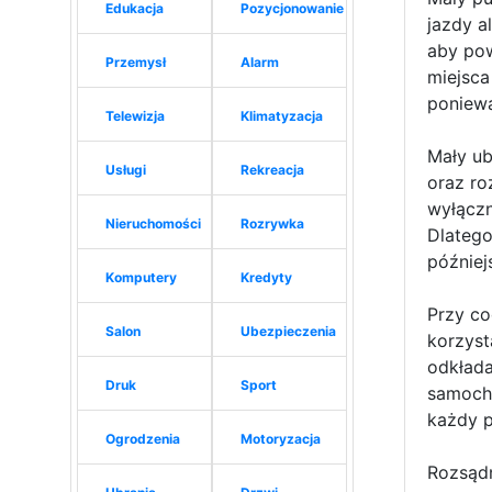
Edukacja
Pozycjonowanie
jazdy a
aby pow
Przemysł
Alarm
miejsca
poniewa
Telewizja
Klimatyzacja
Mały ub
Usługi
Rekreacja
oraz ro
wyłączn
Nieruchomości
Rozrywka
Dlatego
później
Komputery
Kredyty
Przy co
Salon
Ubezpieczenia
korzyst
odkłada
Druk
Sport
samocho
każdy p
Ogrodzenia
Motoryzacja
Rozsądn