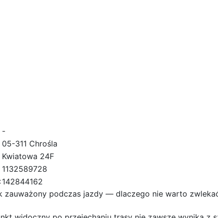
-
05-311 Chrośla
Kwiatowa 24F
1132589728
:
142844162
k zauważony podczas jazdy — dlaczego nie warto zwleka
nkt widoczny po przejechaniu trasy nie zawsze wynika z s