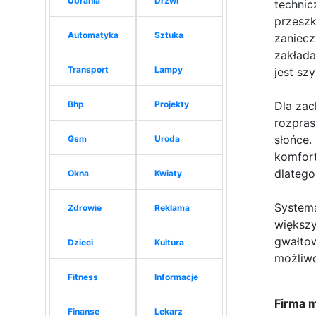
Ubrania
Drzwi
technic
przeszk
Automatyka
Sztuka
zaniecz
zakłada
Transport
Lampy
jest sz
Bhp
Projekty
Dla zac
rozpras
słońce.
Gsm
Uroda
komfor
dlatego
Okna
Kwiaty
Systema
Zdrowie
Reklama
większy
gwałtow
Dzieci
Kultura
możliwo
Fitness
Informacje
Firma 
Finanse
Lekarz