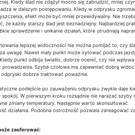
znej. Kiedy ślad nie zdążył mocno się zabrudzić, mniej czy
adza w dalszym postępowaniu. Kiedy w odprysku zgromad
yszczenia, efekt może być mniej przewidywalny. Nie trzeb
ć, że każdy starszy ślad jest beznadziejny. Najbardziej pr
ybkie sprawdzenie i unikanie działań, które utrudniają napra
howania lepszej widoczności nie można pomijać to, czy śl
za uwagę. Nawet mały punkt może irytować podczas jazd
 Kiedy punkt odbija światło, dobrze ocenić, czy nie wpływa
t prowadzenia. Szyba czołowa ma zapewniać dobrą widoc
 odpryski dobrze traktować poważnie.
tyczne podejście po zauważeniu odprysku zwykle daje k
 spokój. W pierwszym kroku rozsądnie nie narażać szyby 
ne zmiany temperatury. Następnie warto skonsultować
ść działania. Podobna ostrożność pozwala zareagować zan
może zaoferować: