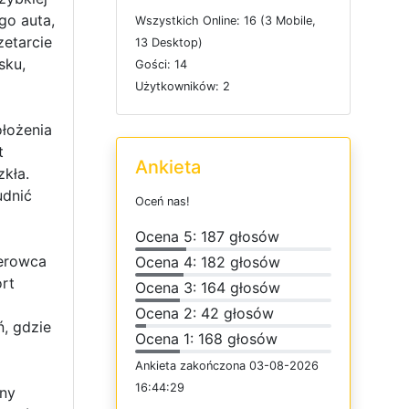
go auta,
W
s
z
y
s
t
k
i
c
h
O
n
l
i
n
e: 16 (3
M
o
b
i
l
e,
zetarcie
13
D
e
s
k
t
o
p)
sku,
G
o
ś
c
i: 14
U
ż
y
t
k
o
w
n
i
k
ó
w: 2
łożenia
t
Ankieta
kła.
udnić
O
c
e
ń
n
a
s
!
O
c
e
n
a 5: 187 głosów
ierowca
O
c
e
n
a 4: 182 głosów
rt
O
c
e
n
a 3: 164 głosów
O
c
e
n
a 2: 42 głosów
, gdzie
O
c
e
n
a 1: 168 głosów
Ankieta
z
a
k
o
ń
c
z
o
n
a 03-08-2026
16:44:29
ny