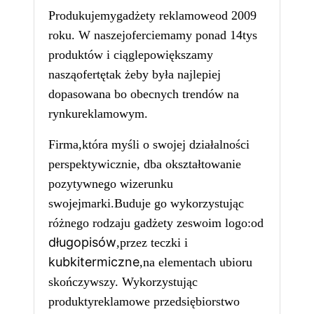
Produkujemygadżety reklamowe
od 2009
roku. W
naszejofercie
mamy ponad 1
4
tys
produktów i
ciągle
powiększamy
naszą
ofertętak żeby była najlepiej
dopasowana bo obecnych trendów na
rynku
reklamowym
.
Firma,która myśli o swojej działalności
perspektywicznie, dba okształtowanie
pozytywnego wizerunku
swojejmarki
.Buduje go wykorzystując
różnego rodzaju gadżety z
eswoim logo
:od
długopisów
,przez teczki i
kubkitermiczne
,na elementach ubioru
skończywszy. Wykorzystując
produkty
reklamowe przedsiębiorstwo