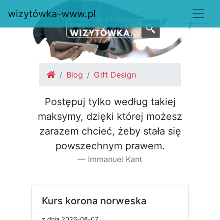
wizytówka-www.pl
Blog
Gift Design
Postępuj tylko według takiej
maksymy, dzięki której możesz
za­razem chcieć, żeby stała się
pow­szechnym prawem.
Immanuel Kant
Kurs korona norweska
z dnia 2026-08-07