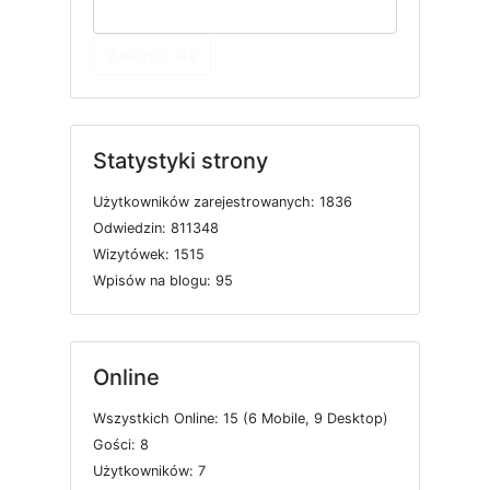
Zaloguj się
Statystyki strony
U
ż
y
t
k
o
w
n
i
k
ó
w
z
a
r
e
j
e
s
t
r
o
w
a
n
y
c
h: 1836
O
d
w
i
e
d
z
i
n: 811348
W
i
z
y
t
ó
w
e
k: 1515
W
p
i
s
ó
w
n
a
b
l
o
g
u: 95
Online
W
s
z
y
s
t
k
i
c
h
O
n
l
i
n
e: 15 (6
M
o
b
i
l
e, 9
D
e
s
k
t
o
p)
G
o
ś
c
i: 8
U
ż
y
t
k
o
w
n
i
k
ó
w: 7