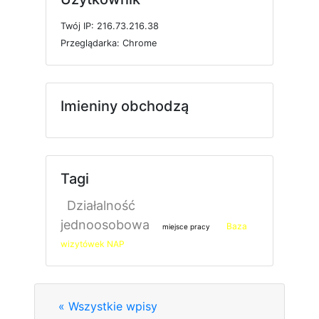
T
w
ó
j
I
P: 216.73.216.38
P
r
z
e
g
l
ą
d
a
r
k
a: Chrome
Imieniny obchodzą
Tagi
Działalność
jednoosobowa
Baza
miejsce pracy
wizytówek NAP
« Wszystkie wpisy