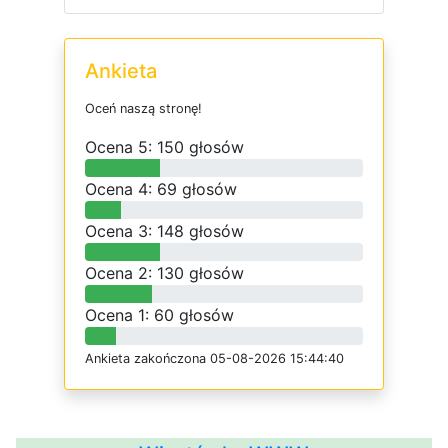
Ankieta
O
c
e
ń
n
a
s
z
ą
s
t
r
o
n
ę
!
O
c
e
n
a 5: 150 głosów
O
c
e
n
a 4: 69 głosów
O
c
e
n
a 3: 148 głosów
O
c
e
n
a 2: 130 głosów
O
c
e
n
a 1: 60 głosów
Ankieta
z
a
k
o
ń
c
z
o
n
a 05-08-2026 15:44:40