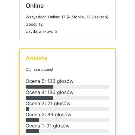
Online
W
s
z
y
s
t
k
i
c
h
O
n
l
i
n
e: 17 (4
M
o
b
i
l
e, 13
D
e
s
k
t
o
p)
G
o
ś
c
i: 12
U
ż
y
t
k
o
w
n
i
k
ó
w: 5
Ankieta
D
a
j
n
a
m
o
c
e
n
ę
!
O
c
e
n
a 5: 183 głosów
O
c
e
n
a 4: 186 głosów
O
c
e
n
a 3: 21 głosów
O
c
e
n
a 2: 89 głosów
O
c
e
n
a 1: 91 głosów