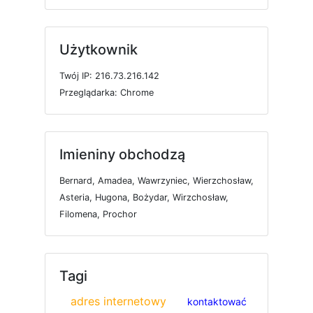
Użytkownik
T
w
ó
j
I
P: 216.73.216.142
P
r
z
e
g
l
ą
d
a
r
k
a: Chrome
Imieniny obchodzą
Bernard, Amadea, Wawrzyniec, Wierzchosław,
Asteria, Hugona, Bożydar, Wirzchosław,
Filomena, Prochor
Tagi
adres internetowy
kontaktować