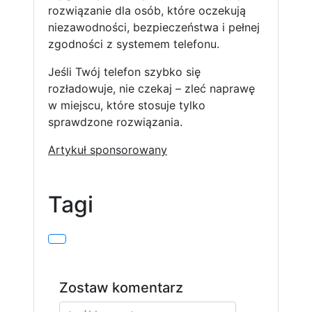
rozwiązanie dla osób, które oczekują
niezawodności, bezpieczeństwa i pełnej
zgodności z systemem telefonu.
Jeśli Twój telefon szybko się
rozładowuje, nie czekaj – zleć naprawę
w miejscu, które stosuje tylko
sprawdzone rozwiązania.
A
r
t
y
k
u
ł
s
p
o
n
s
o
r
o
w
a
n
y
Tagi
Zostaw komentarz