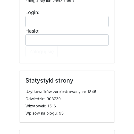
Zaloguj się lub załóż konto
Login:
Hasło:
Zaloguj się
Statystyki strony
U
ż
y
t
k
o
w
n
i
k
ó
w
z
a
r
e
j
e
s
t
r
o
w
a
n
y
c
h: 1846
O
d
w
i
e
d
z
i
n: 903739
W
i
z
y
t
ó
w
e
k: 1516
W
p
i
s
ó
w
n
a
b
l
o
g
u: 95