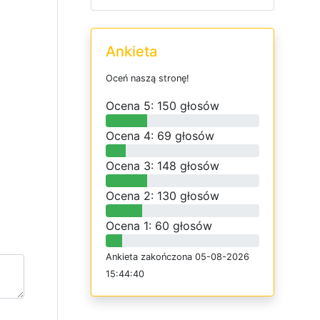
Ankieta
O
c
e
ń
n
a
s
z
ą
s
t
r
o
n
ę
!
O
c
e
n
a 5: 150 głosów
O
c
e
n
a 4: 69 głosów
O
c
e
n
a 3: 148 głosów
O
c
e
n
a 2: 130 głosów
O
c
e
n
a 1: 60 głosów
Ankieta
z
a
k
o
ń
c
z
o
n
a 05-08-2026
15:44:40