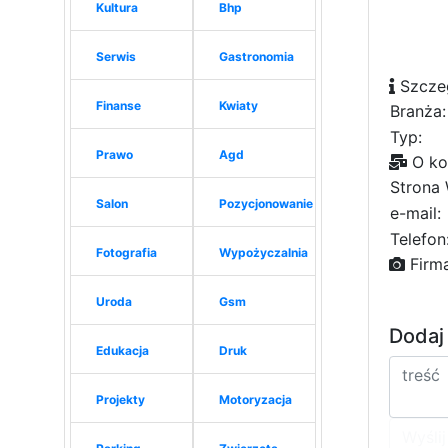
Kultura
Bhp
Serwis
Gastronomia
Szcze
Finanse
Kwiaty
Branża:
Typ:
Prawo
Agd
O ko
Strona
Salon
Pozycjonowanie
e-mail:
Telefon
Fotografia
Wypożyczalnia
Firm
Uroda
Gsm
Dodaj
Edukacja
Druk
Projekty
Motoryzacja
Wyślij