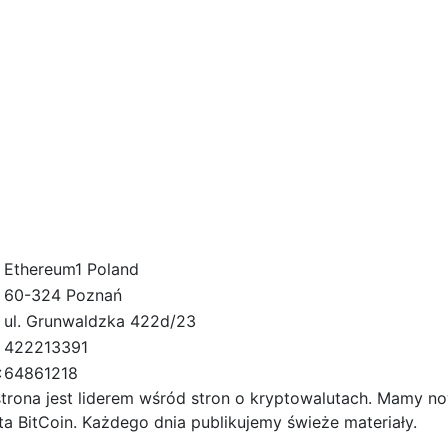
Ethereum1 Poland
60-324 Poznań
ul. Grunwaldzka 422d/23
422213391
:
64861218
trona jest liderem wśród stron o kryptowalutach. Mamy no
ta BitCoin. Każdego dnia publikujemy świeże materiały.