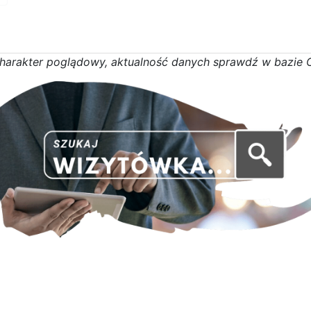
h
a
r
a
k
t
e
r poglądowy,
a
k
t
u
a
l
n
o
ś
ć
d
a
n
y
c
h
s
p
r
a
w
d
ź w bazie 