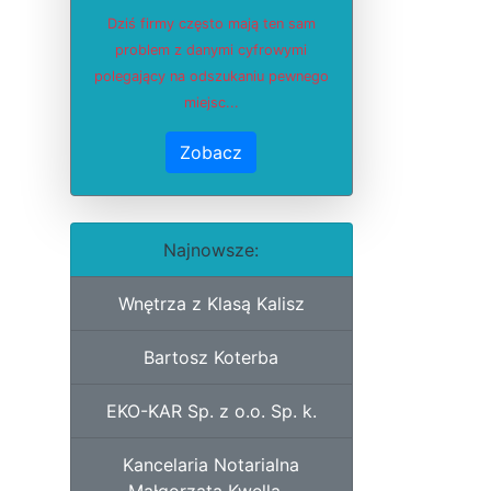
Dziś firmy często mają ten sam
problem z danymi cyfrowymi
polegający na odszukaniu pewnego
miejsc...
Zobacz
Najnowsze:
Wnętrza z Klasą Kalisz
Bartosz Koterba
EKO-KAR Sp. z o.o. Sp. k.
Kancelaria Notarialna