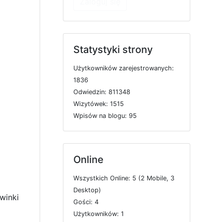
Zaloguj się
Statystyki strony
U
ż
y
t
k
o
w
n
i
k
ó
w
z
a
r
e
j
e
s
t
r
o
w
a
n
y
c
h:
1836
O
d
w
i
e
d
z
i
n: 811348
W
i
z
y
t
ó
w
e
k: 1515
W
p
i
s
ó
w
n
a
b
l
o
g
u: 95
Online
W
s
z
y
s
t
k
i
c
h
O
n
l
i
n
e: 5 (2
M
o
b
i
l
e, 3
D
e
s
k
t
o
p)
winki
G
o
ś
c
i: 4
U
ż
y
t
k
o
w
n
i
k
ó
w: 1