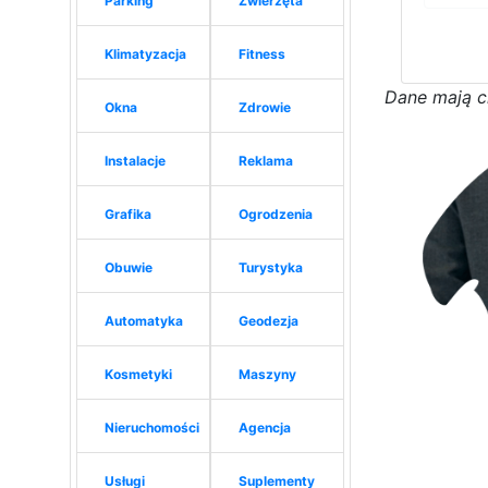
Parking
Zwierzęta
Klimatyzacja
Fitness
D
a
n
e
m
a
j
ą
c
Okna
Zdrowie
Instalacje
Reklama
Grafika
Ogrodzenia
Obuwie
Turystyka
Automatyka
Geodezja
Kosmetyki
Maszyny
Nieruchomości
Agencja
Usługi
Suplementy