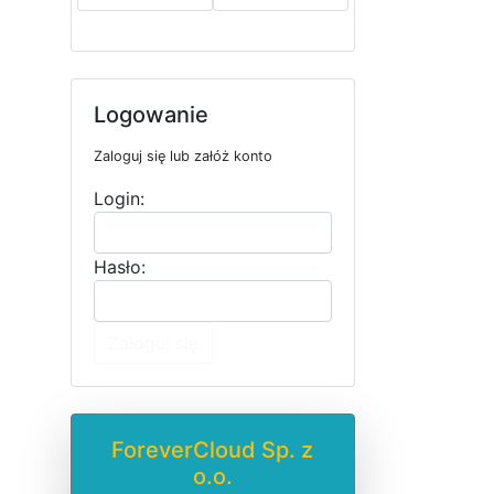
Logowanie
Zaloguj się lub załóż konto
Login:
Hasło:
Zaloguj się
ForeverCloud Sp. z
o.o.