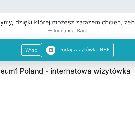
symy, dzięki której możesz za­razem chcieć, że
Immanuel Kant
D
o
d
a
j
w
i
z
y
t
ó
w
k
ę
N
A
P
Wróć
reum1 Poland - internetowa wizytówka