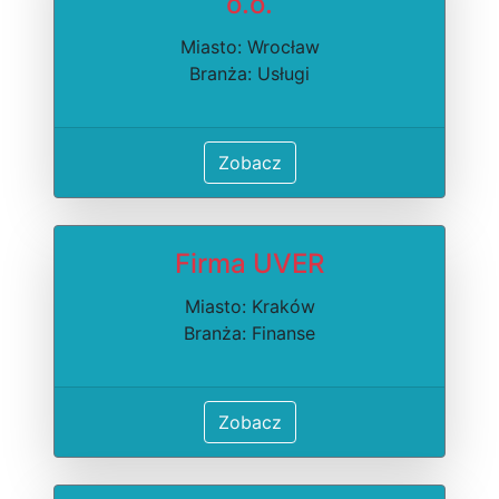
o.o.
Miasto: Wrocław
Branża: Usługi
Zobacz
Firma UVER
Miasto: Kraków
Branża: Finanse
Zobacz