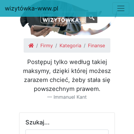
wizytówka-www.pl
Firmy
Kategoria
Finanse
Postępuj tylko według takiej
maksymy, dzięki której możesz
za­razem chcieć, żeby stała się
pow­szechnym prawem.
Immanuel Kant
Szukaj...