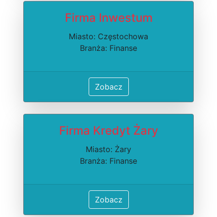
Firma Inwestum
Miasto: Częstochowa
Branża: Finanse
Zobacz
Firma Kredyt Żary
Miasto: Żary
Branża: Finanse
Zobacz