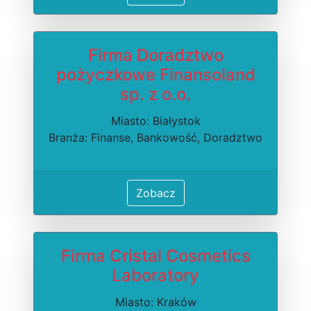
Firma Doradztwo
pożyczkowe Finansoland
sp. z o.o.
Miasto: Białystok
Branża: Finanse, Bankowość, Doradztwo
Zobacz
Firma Cristal Cosmetics
Laboratory
Miasto: Kraków