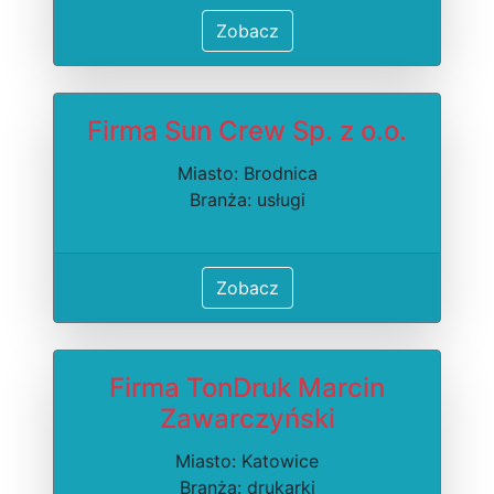
Zobacz
Firma Sun Crew Sp. z o.o.
Miasto: Brodnica
Branża: usługi
Zobacz
Firma TonDruk Marcin
Zawarczyński
Miasto: Katowice
Branża: drukarki