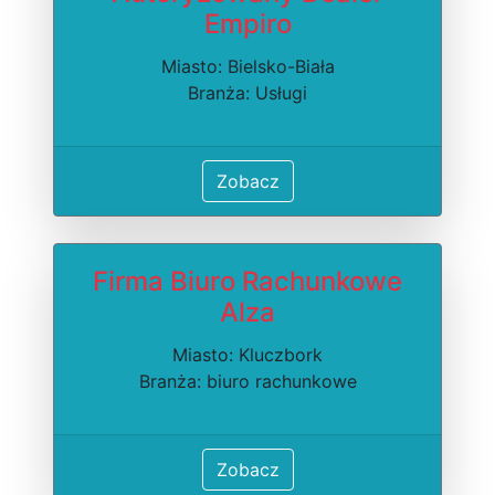
Empiro
Miasto: Bielsko-Biała
Branża: Usługi
Zobacz
Firma Biuro Rachunkowe
Alza
Miasto: Kluczbork
Branża: biuro rachunkowe
Zobacz