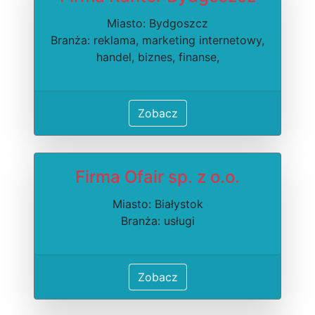
Miasto: Bydgoszcz
Branża: reklama, marketing internetowy,
handel, biznes, finanse,
Zobacz
Firma Ofair sp. z o.o.
Miasto: Białystok
Branża: usługi
Zobacz