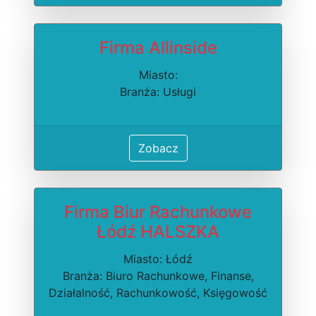
Firma Allinside
Miasto:
Branża: Usługi
Zobacz
Firma Biur Rachunkowe
Łódź HALSZKA
Miasto: Łódź
Branża: Biuro Rachunkowe, Finanse,
Działalność, Rachunkowość, Księgowość