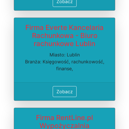
Zobacz
Firma Everte Kancelaria
Rachunkowa - Biuro
rachunkowe Lublin
Miasto: Lublin
Branża: Księgowość, rachunkowość,
finanse,
Zobacz
Firma RentLine.pl
Wypożyczalnia