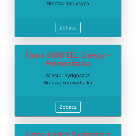
Branża: medycyna
Zobacz
Firma SUNFEEL Energy -
Fotowoltaika
Miasto: Bydgoszcz
Branża: Fotowoltaika
Zobacz
Firma Kantor Bydgoszcz