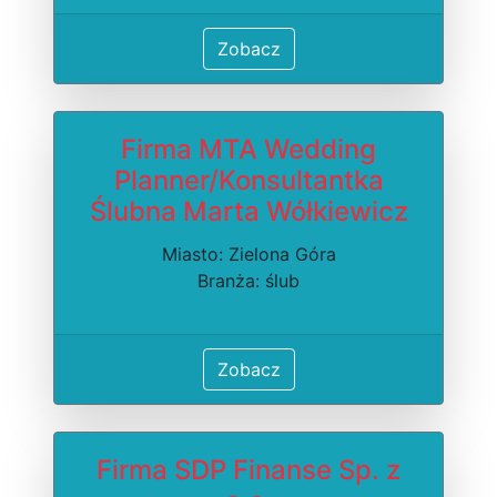
Zobacz
Firma MTA Wedding
Planner/Konsultantka
Ślubna Marta Wółkiewicz
Miasto: Zielona Góra
Branża: ślub
Zobacz
Firma SDP Finanse Sp. z