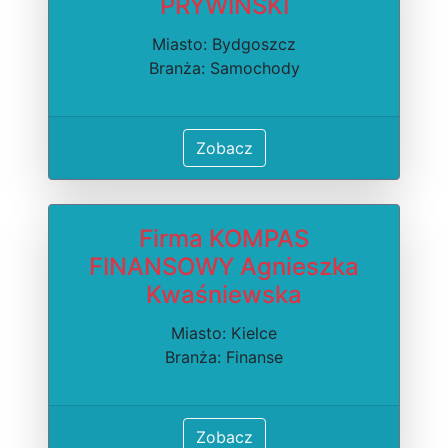
PRYWINSKI
Miasto: Bydgoszcz
Branża: Samochody
Zobacz
Firma KOMPAS
FINANSOWY Agnieszka
Kwaśniewska
Miasto: Kielce
Branża: Finanse
Zobacz