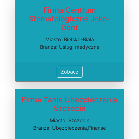
Firma Centrum
Stomatologiczne Joko-
Dent
Miasto: Bielsko-Biała
Branża: Usługi medyczne
Zobacz
Firma Tanie Ubezpieczenia
Szczecin
Miasto: Szczecin
Branża: Ubezpieczenia,Finanse