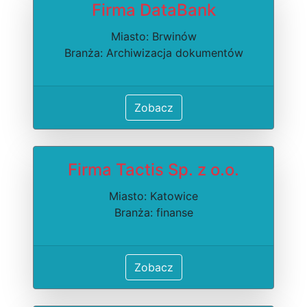
Firma DataBank
Miasto: Brwinów
Branża: Archiwizacja dokumentów
Zobacz
Firma Tactis Sp. z o.o.
Miasto: Katowice
Branża: finanse
Zobacz