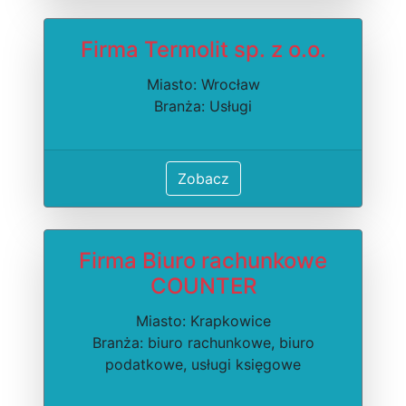
Firma Termolit sp. z o.o.
Miasto: Wrocław
Branża: Usługi
Zobacz
Firma Biuro rachunkowe
COUNTER
Miasto: Krapkowice
Branża: biuro rachunkowe, biuro
podatkowe, usługi księgowe