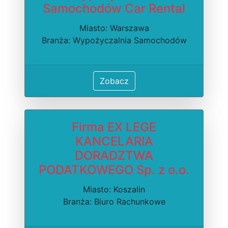
Samochodów Car Rental
Miasto: Warszawa
Branża: Wypożyczalnia Samochodów
Zobacz
Firma EX LEGE
KANCELARIA
DORADZTWA
PODATKOWEGO Sp. z o.o.
Miasto: Koszalin
Branża: Biuro Rachunkowe