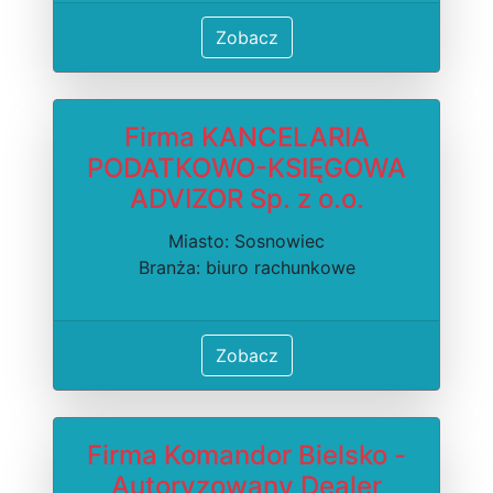
Zobacz
Firma KANCELARIA
PODATKOWO-KSIĘGOWA
ADVIZOR Sp. z o.o.
Miasto: Sosnowiec
Branża: biuro rachunkowe
Zobacz
Firma Komandor Bielsko -
Autoryzowany Dealer