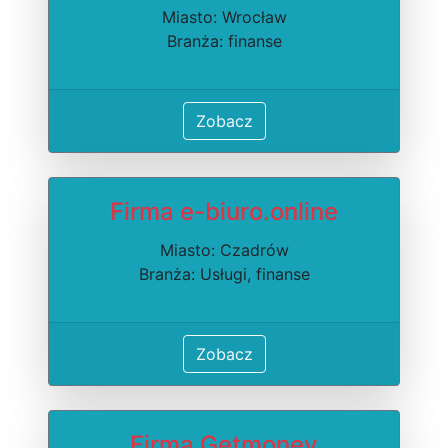
Miasto: Wrocław
Branża: finanse
Zobacz
Firma e-biuro.online
Miasto: Czadrów
Branża: Usługi, finanse
Zobacz
Firma Getmoney