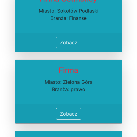
Miasto: Sokołów Podlaski
Branża: Finanse
Zobacz
Firma
Miasto: Zielona Góra
Branża: prawo
Zobacz