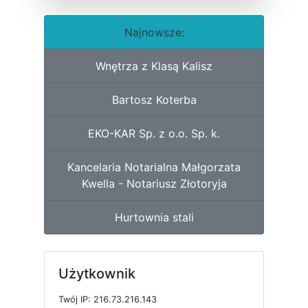
Najnowsze:
Wnętrza z Klasą Kalisz
Bartosz Koterba
EKO-KAR Sp. z o.o. Sp. k.
Kancelaria Notarialna Małgorzata
Kwella - Notariusz Złotoryja
Hurtownia stali
Użytkownik
T
w
ó
j
I
P: 216.73.216.143