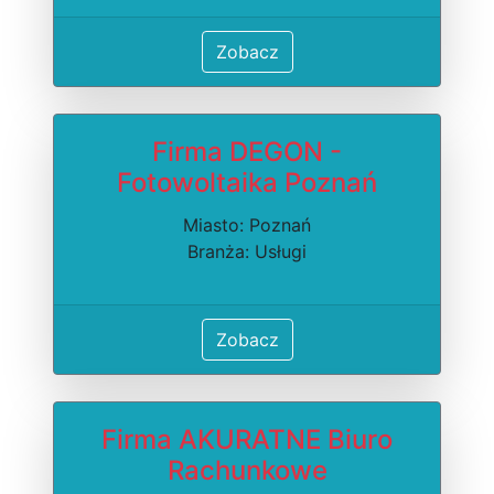
Zobacz
Firma DEGON -
Fotowoltaika Poznań
Miasto: Poznań
Branża: Usługi
Zobacz
Firma AKURATNE Biuro
Rachunkowe