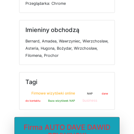
P
r
z
e
g
l
ą
d
a
r
k
a: Chrome
Imieniny obchodzą
Bernard, Amadea, Wawrzyniec, Wierzchosław,
Asteria, Hugona, Bożydar, Wirzchosław,
Filomena, Prochor
Tagi
Firmowe wizytówki online
NAP
dane
business
do kontaktu
Baza wizytówek NAP
Firma AUTO DAVE DAWID