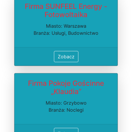
Firma SUNFEEL Energy -
Fotowoltaika
Miasto: Warszawa
Branża: Usługi, Budownictwo
Zobacz
Firma Pokoje Gościnne
„Klaudia”
Miasto: Grzybowo
Branża: Noclegi