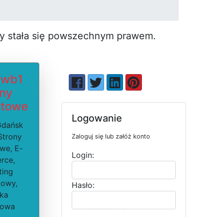
by stała się pow­szechnym prawem.
 wb1
ony
etowe
Logowanie
Gdańsk
Strony
Zaloguj się lub załóż konto
owe, E-
Login:
rce,
ting
towy,
Hasło:
ika
mowa