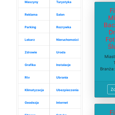
Maszyny
Turystyka
F
Reklama
Salon
Mi
Bac
Parking
Rozrywka
Dr
Fot
Lekarz
Nieruchomości
Śl
Zdrowie
Uroda
Mias
Grafika
Instalacje
Branża:
Rtv
Ubrania
Z
Klimatyzacja
Ubezpieczenia
Geodezja
Internet
F