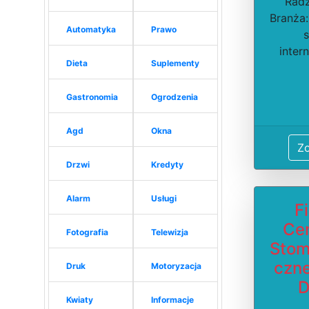
Rad
Branża:
Automatyka
Prawo
s
inter
Dieta
Suplementy
Gastronomia
Ogrodzenia
Agd
Okna
Z
Drzwi
Kredyty
Alarm
Usługi
F
Ce
Fotografia
Telewizja
Stom
czne
Druk
Motoryzacja
D
Kwiaty
Informacje