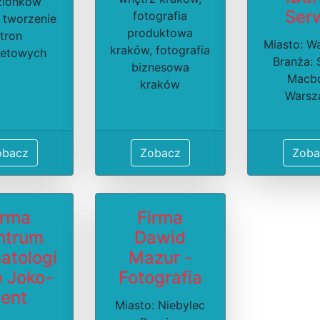
zionków
Ser
fotografia
 tworzenie
produktowa
tron
Miasto: W
kraków, fotografia
netowych
Branża: 
biznesowa
Macb
kraków
Warsz
obacz
Zobacz
Zoba
irma
Firma
ntrum
Dawid
atologi
Mazur -
 Joko-
Fotografia
ent
Miasto: Niebylec