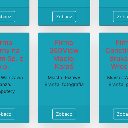
obacz
Zobacz
Zoba
irma
Firma
Fir
rny na
360View
Consti
m Sp. z
Maciej
druka
o.o.
Karaś
Wroc
: Warszawa
Miasto: Puławy
Miasto: 
anża:
Branża: fotografia
Branża: 
putery
obacz
Zobacz
Zoba