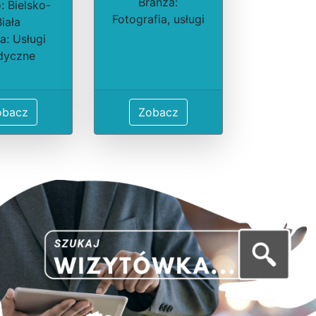
Branża:
: Bielsko-
Fotografia, usługi
Biała
a: Usługi
dyczne
obacz
Zobacz