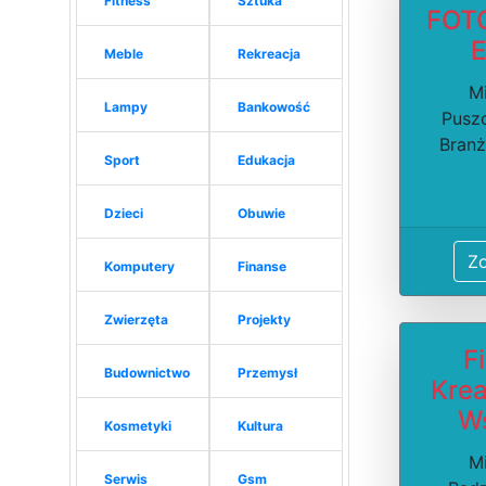
Fitness
Sztuka
FOT
E
Meble
Rekreacja
Mi
Lampy
Bankowość
Pusz
Branż
Sport
Edukacja
Dzieci
Obuwie
Z
Komputery
Finanse
Zwierzęta
Projekty
F
Budownictwo
Przemysł
Kre
Ws
Kosmetyki
Kultura
Mi
Serwis
Gsm