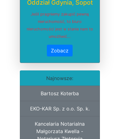
Oddział Gdynia, Sopot
Jeśli pragniemy zakupić pewną
nieruchomość, to biuro
nieruchomości jest w stanie nam to
umożliwić...
Zobacz
Najnowsze:
Bartosz Koterba
EKO-KAR Sp. z o.o. Sp. k.
Kancelaria Notarialna
Małgorzata Kwella -
Notariusz Złotoryja