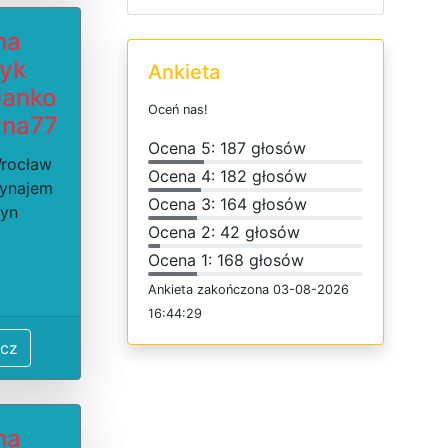
ma
ryk
Ankieta
ianko
O
c
e
ń
n
a
s
!
yna77
O
c
e
n
a 5: 187 głosów
Wrocław
O
c
e
n
a 4: 182 głosów
wynajem
O
c
e
n
a 3: 164 głosów
zyn
O
c
e
n
a 2: 42 głosów
O
c
e
n
a 1: 168 głosów
Ankieta
z
a
k
o
ń
c
z
o
n
a 03-08-2026
16:44:29
cz
ma