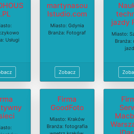
OHOUS
martynasou
Nauk
.PL
lstudio.com
tech
jazdy
asto:
Miasto: Gdynia
czykowo
Branża: Fotograf
Miasto: S
a: Usługi
Branża:
jaz
obacz
Zobacz
Zoba
irma
Firma
Fir
atywny
GoodFoto
Ser
ieci
Macb
Miasto: Kraków
Warsz
Branża: fotografia
asto:
iDa
wnętrz kraków,