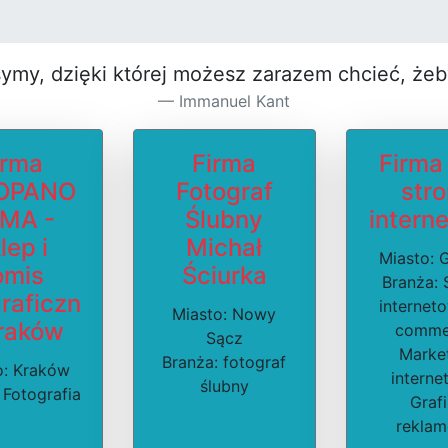
symy, dzięki której możesz za­razem chcieć, że
Immanuel Kant
irma
Firma
Firma
OPANO
Fotograf
str
MA -
Ślubny
intern
lep i
Michał
Miasto: 
omis
Ściurka
Branża: 
raficzn
internet
Miasto: Nowy
raków
comme
Sącz
Marke
Branża: fotograf
o: Kraków
interne
ślubny
 Fotografia
Graf
rekla