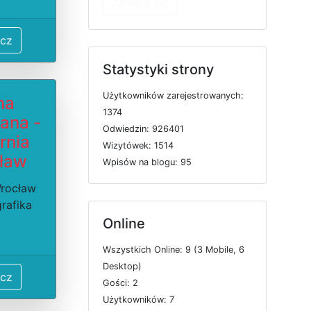
Zaloguj się
cz
Statystyki strony
U
ż
y
t
k
o
w
n
i
k
ó
w
z
a
r
e
j
e
s
t
r
o
w
a
n
y
c
h:
ma
1374
lana -
O
d
w
i
e
d
z
i
n: 926401
rnia
W
i
z
y
t
ó
w
e
k: 1514
ław
W
p
i
s
ó
w
n
a
b
l
o
g
u: 95
Wrocław
grafika
Online
W
s
z
y
s
t
k
i
c
h
O
n
l
i
n
e: 9 (3
M
o
b
i
l
e, 6
D
e
s
k
t
o
p)
cz
G
o
ś
c
i: 2
U
ż
y
t
k
o
w
n
i
k
ó
w: 7