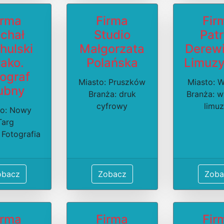
irma
Firma
Fir
chał
Studio
Pat
hulski
Małgorzata
Derew
ako.
Polańska
Limuz
ograf
Miasto: Pruszków
Miasto: 
ubny
Branża: druk
Branża: 
cyfrowy
limu
to: Nowy
Targ
 Fotografia
obacz
Zobacz
Zoba
irma
Firma
Fir