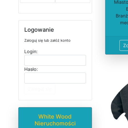
Miasto
Branż
me
Logowanie
Zaloguj się lub załóż konto
Z
Login:
Hasło:
Zaloguj się
White Wood
Nieruchomości