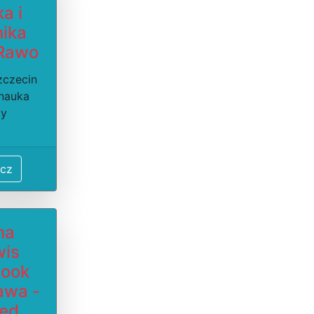
a i
nika
 Rawo
zczecin
 nauka
dy
cz
ma
wis
ook
awa -
red