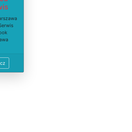
wis
arszawa
Serwis
ook
awa
cz