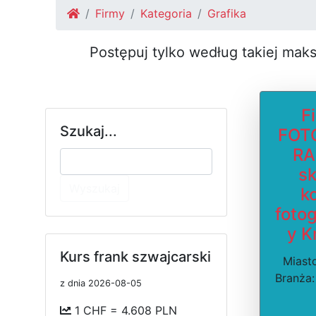
Firmy
Kategoria
Grafika
Postępuj tylko według takiej mak
F
Szukaj...
FOT
RA
sk
Wyszukaj
k
fotog
y K
Kurs frank szwajcarski
Miast
Branża:
z dnia 2026-08-05
1 CHF = 4.608 PLN