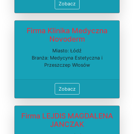
Zobacz
Firma Klinika Medyczna
Novoderm
Miasto: Łódź
Branża: Medycyna Estetyczna i
Przeszczep Włosów
Zobacz
Firma LEJDIS MAGDALENA
JANCZAK