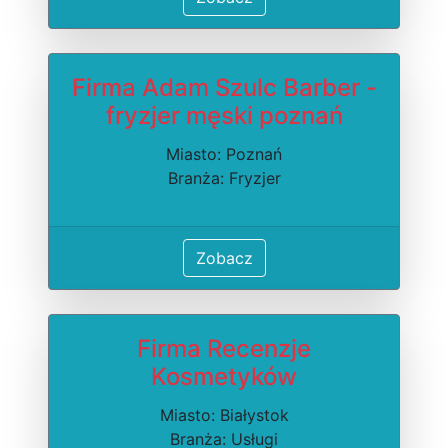
Firma Adam Szulc Barber -
fryzjer męski poznań
Miasto: Poznań
Branża: Fryzjer
Zobacz
Firma Recenzje
Kosmetyków
Miasto: Białystok
Branża: Usługi