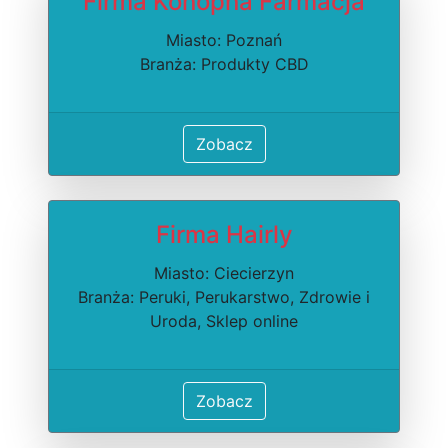
Firma Konopna Farmacja
Miasto: Poznań
Branża: Produkty CBD
Zobacz
Firma Hairly
Miasto: Ciecierzyn
Branża: Peruki, Perukarstwo, Zdrowie i
Uroda, Sklep online
Zobacz