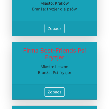
Miasto: Kraków
Branża: fryzjer dla psów
Zobacz
Firma Best-Friends Psi
Fryzjer
Miasto: Leszno
Branża: Psi fryzjer
Zobacz