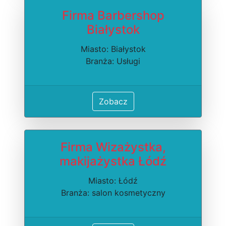
Firma Barbershop
Białystok
Miasto: Białystok
Branża: Usługi
Zobacz
Firma Wizażystka,
makijażystka Łódź
Miasto: Łódź
Branża: salon kosmetyczny