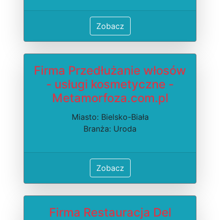
Zobacz
Firma Przedłużanie włosów
- usługi kosmetyczne -
Metamorfoza.com.pl
Miasto: Bielsko-Biała
Branża: Uroda
Zobacz
Firma Restauracja Del