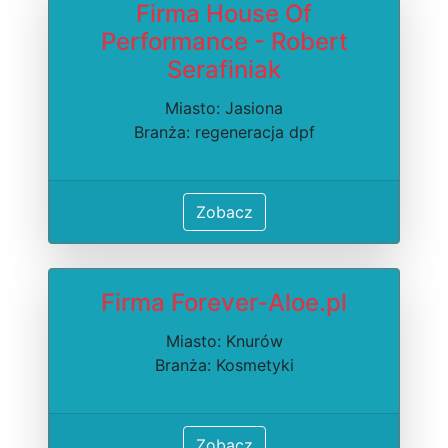
Firma House Of
Performance - Robert
Serafiniak
Miasto: Jasiona
Branża: regeneracja dpf
Zobacz
Firma Forever-Aloe.pl
Miasto: Knurów
Branża: Kosmetyki
Zobacz