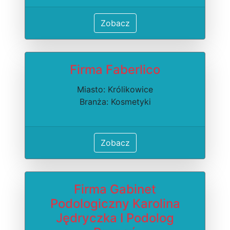
Zobacz
Firma Faberlico
Miasto: Królikowice
Branża: Kosmetyki
Zobacz
Firma Gabinet
Podologiczny Karolina
Jędryczka I Podolog