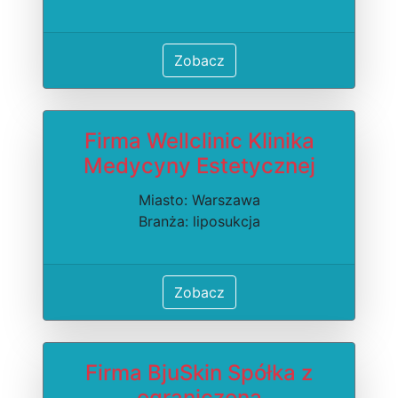
Zobacz
Firma Wellclinic Klinika
Medycyny Estetycznej
Miasto: Warszawa
Branża: liposukcja
Zobacz
Firma BjuSkin Spółka z
ograniczoną