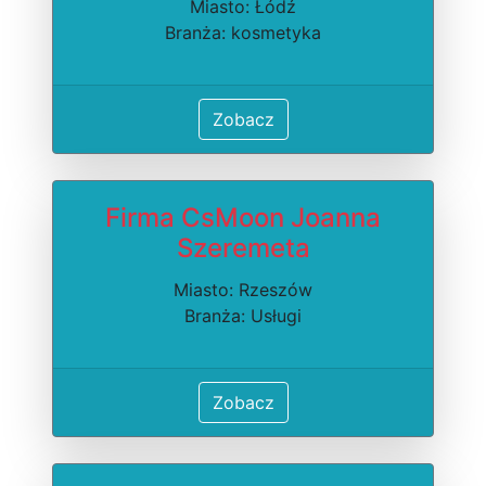
Miasto: Łódź
Branża: kosmetyka
Zobacz
Firma CsMoon Joanna
Szeremeta
Miasto: Rzeszów
Branża: Usługi
Zobacz