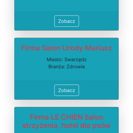
Zobacz
Firma Salon Urody Mariusz
Miasto: Swarzędz
Branża: Zdrowie
Zobacz
Firma LE CHIEN Salon
strzyżenia, hotel dla psów