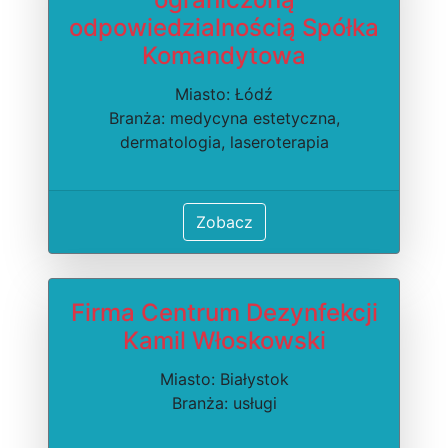
odpowiedzialnością Spółka
Komandytowa
Miasto: Łódź
Branża: medycyna estetyczna,
dermatologia, laseroterapia
Zobacz
Firma Centrum Dezynfekcji
Kamil Włoskowski
Miasto: Białystok
Branża: usługi