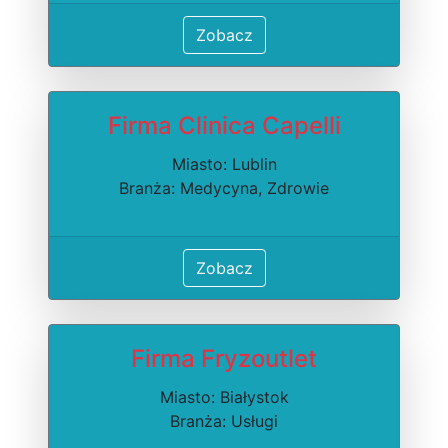
Zobacz
Firma Clinica Capelli
Miasto: Lublin
Branża: Medycyna, Zdrowie
Zobacz
Firma Fryzoutlet
Miasto: Białystok
Branża: Usługi