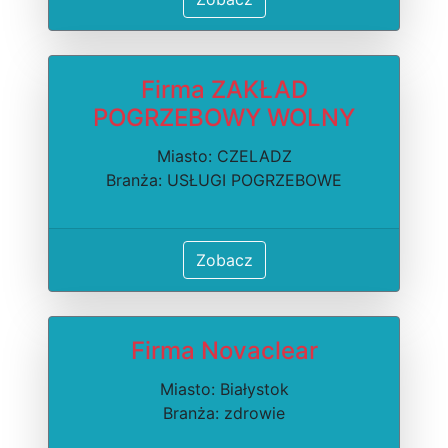
Firma ZAKŁAD
POGRZEBOWY WOLNY
Miasto: CZELADZ
Branża: USŁUGI POGRZEBOWE
Zobacz
Firma Novaclear
Miasto: Białystok
Branża: zdrowie