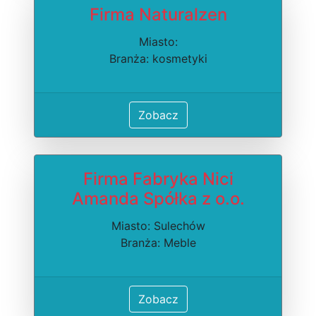
Firma Naturalzen
Miasto:
Branża: kosmetyki
Zobacz
Firma Fabryka Nici
Amanda Spółka z o.o.
Miasto: Sulechów
Branża: Meble
Zobacz