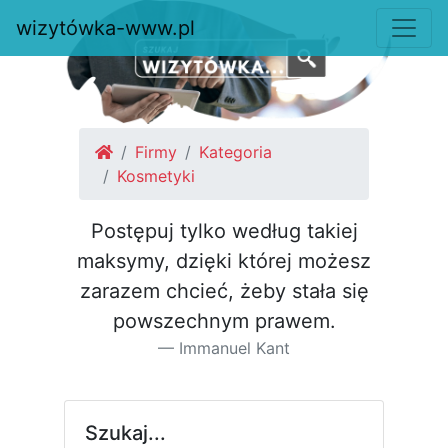
wizytówka-www.pl
Firmy
Kategoria
Kosmetyki
Postępuj tylko według takiej
maksymy, dzięki której możesz
za­razem chcieć, żeby stała się
pow­szechnym prawem.
Immanuel Kant
Szukaj...