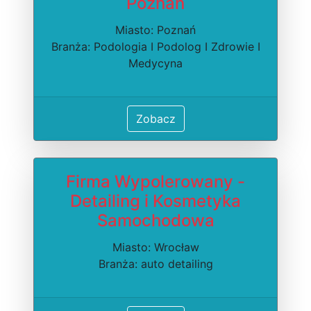
Poznań
Miasto: Poznań
Branża: Podologia I Podolog I Zdrowie I
Medycyna
Zobacz
Firma Wypolerowany -
Detailing i Kosmetyka
Samochodowa
Miasto: Wrocław
Branża: auto detailing