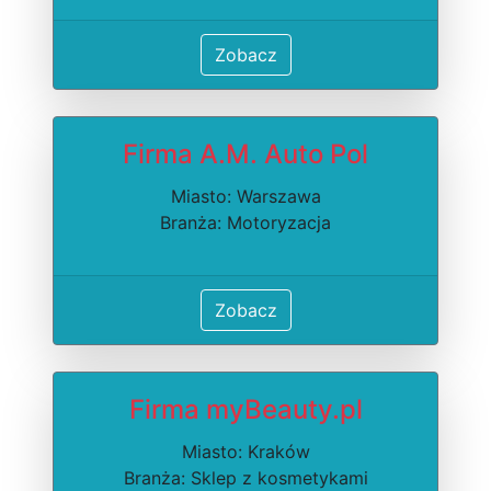
Zobacz
Firma A.M. Auto Pol
Miasto: Warszawa
Branża: Motoryzacja
Zobacz
Firma myBeauty.pl
Miasto: Kraków
Branża: Sklep z kosmetykami