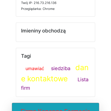
T
w
ó
j
I
P: 216.73.216.136
P
r
z
e
g
l
ą
d
a
r
k
a: Chrome
Imieniny obchodzą
Tagi
dan
siedziba
umawiać
e kontaktowe
Lista
firm