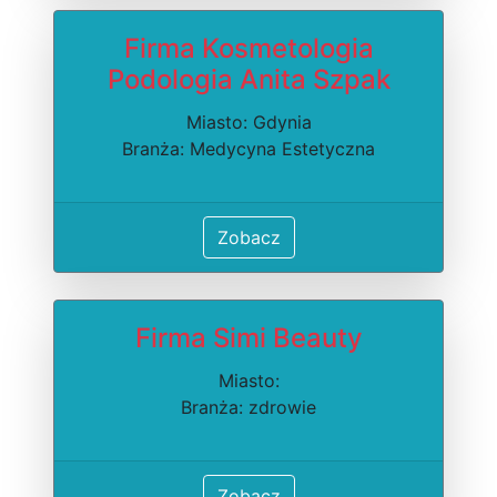
Firma Kosmetologia
Podologia Anita Szpak
Miasto: Gdynia
Branża: Medycyna Estetyczna
Zobacz
Firma Simi Beauty
Miasto:
Branża: zdrowie
Zobacz