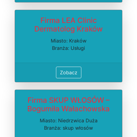
Firma LEA Clinic
Dermatolog Kraków
Miasto: Kraków
Branża: Usługi
Zobacz
Firma SKUP WŁOSÓW –
Bogumiła Wałachowska
Miasto: Niedrzwica Duża
Branża: skup włosów