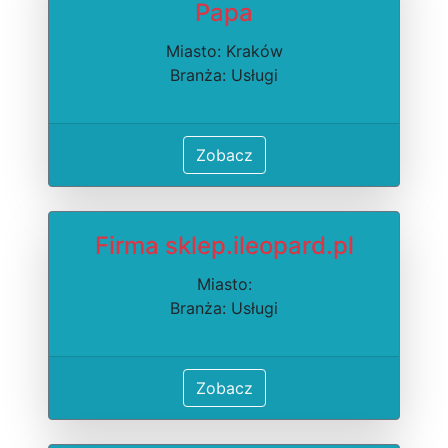
Papa
Miasto: Kraków
Branża: Usługi
Zobacz
Firma sklep.ileopard.pl
Miasto:
Branża: Usługi
Zobacz