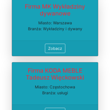
Firma MK Wykładziny
dywanowe
Miasto: Warszawa
Branża: Wykładziny i dywany
Zobacz
Firma KODA MEBLE
Tadeusz Więckowski
Miasto: Częstochowa
Branża: usługi