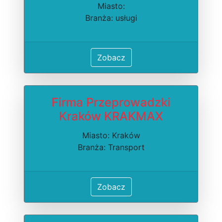
Miasto:
Branża: usługi
Zobacz
Firma Przeprowadzki
Kraków KRAKMAX
Miasto: Kraków
Branża: Transport
Zobacz