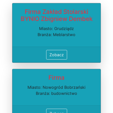
Firma Zakład Stolarski
BYNIO Zbigniew Dembek
Miasto: Grudziądz
Branża: Meblarstwo
Zobacz
Firma
Miasto: Nowogród Bobrzański
Branża: budownictwo