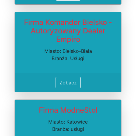
Firma Komandor Bielsko -
Autoryzowany Dealer
Empiro
Miasto: Bielsko-Biała
Branża: Usługi
Zobacz
Firma ModneStol
Miasto: Katowice
Branża: usługi