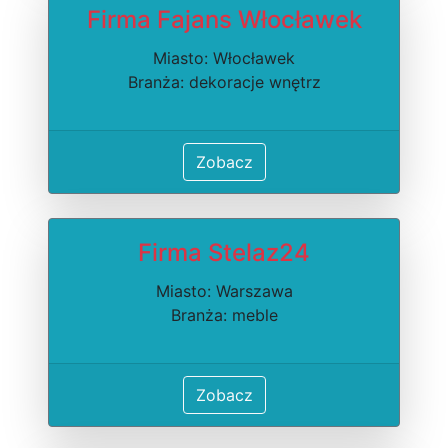
Firma Fajans Włocławek
Miasto: Włocławek
Branża: dekoracje wnętrz
Zobacz
Firma Stelaz24
Miasto: Warszawa
Branża: meble
Zobacz