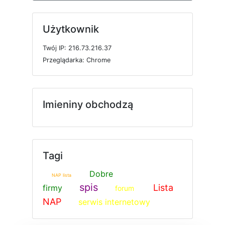
Użytkownik
T
w
ó
j
I
P: 216.73.216.37
P
r
z
e
g
l
ą
d
a
r
k
a: Chrome
Imieniny obchodzą
Tagi
Dobre
NAP lista
spis
Lista
firmy
forum
NAP
serwis internetowy