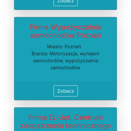
Zobacz
Firma Wypożyczalnia
samochodów Poznań
Miasto: Poznań
Branża: Motoryzacja, wynajem
samochodów, wypożyczalnia
samochodów
Zobacz
Firma EL-Jot. Centrum
zaopatrzenia technicznego