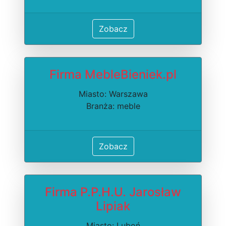
Zobacz
Firma MebleBieniek.pl
Miasto: Warszawa
Branża: meble
Zobacz
Firma P.P.H.U. Jarosław
Lipiak
Miasto: Luboń