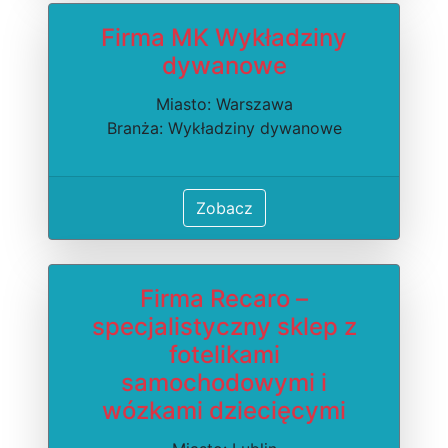
Firma MK Wykładziny
dywanowe
Miasto: Warszawa
Branża: Wykładziny dywanowe
Zobacz
Firma Recaro –
specjalistyczny sklep z
fotelikami
samochodowymi i
wózkami dziecięcymi