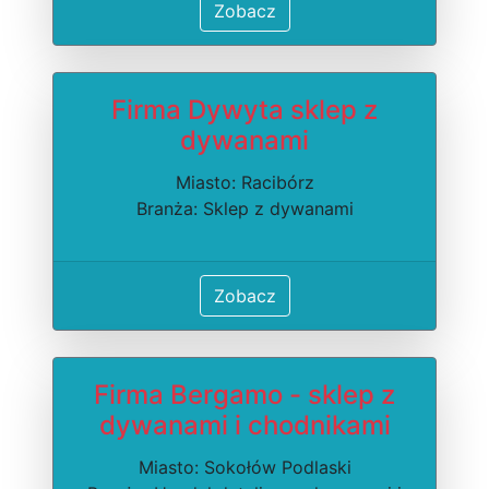
Zobacz
Firma Dywyta sklep z
dywanami
Miasto: Racibórz
Branża: Sklep z dywanami
Zobacz
Firma Bergamo - sklep z
dywanami i chodnikami
Miasto: Sokołów Podlaski