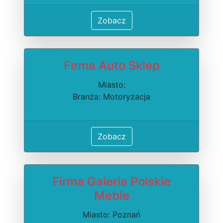
Zobacz
Firma Auto Sklep
Miasto:
Branża: Motoryzacja
Zobacz
Firma Galeria Polskie
Meble
Miasto: Poznań