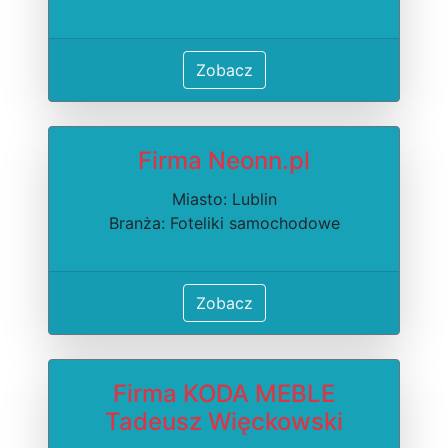
Zobacz
Firma Neonn.pl
Miasto: Lublin
Branża: Foteliki samochodowe
Zobacz
Firma KODA MEBLE
Tadeusz Więckowski