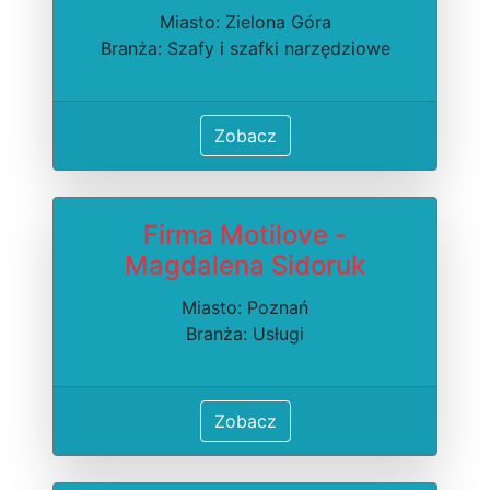
Miasto: Zielona Góra
Branża: Szafy i szafki narzędziowe
Zobacz
Firma Motilove -
Magdalena Sidoruk
Miasto: Poznań
Branża: Usługi
Zobacz