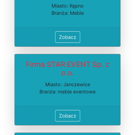
Miasto: Kępno
Branża: Meble
Zobacz
Firma STAR EVENT Sp. z
o.o.
Miasto: Janczewice
Branża: meble eventowe
Zobacz