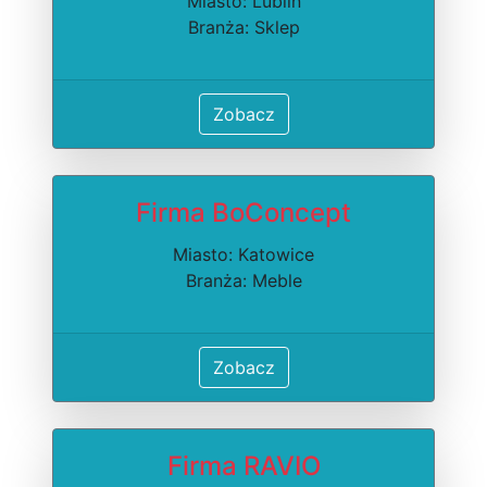
Miasto: Lublin
Branża: Sklep
Zobacz
Firma BoConcept
Miasto: Katowice
Branża: Meble
Zobacz
Firma RAVIO