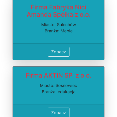
Firma Fabryka Nici
Amanda Spółka z o.o.
Miasto: Sulechów
Branża: Meble
Zobacz
Firma AKTIN SP. z o.o.
Miasto: Sosnowiec
Branża: edukacja
Zobacz