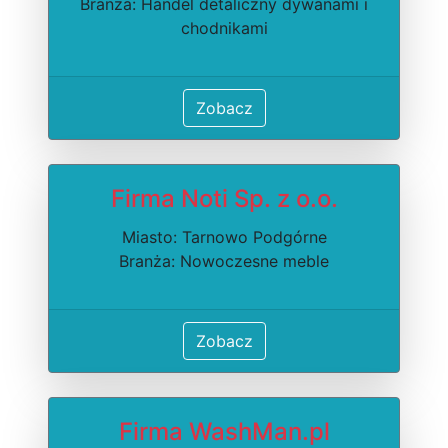
Branża: Handel detaliczny dywanami i
chodnikami
Zobacz
Firma Noti Sp. z o.o.
Miasto: Tarnowo Podgórne
Branża: Nowoczesne meble
Zobacz
Firma WashMan.pl