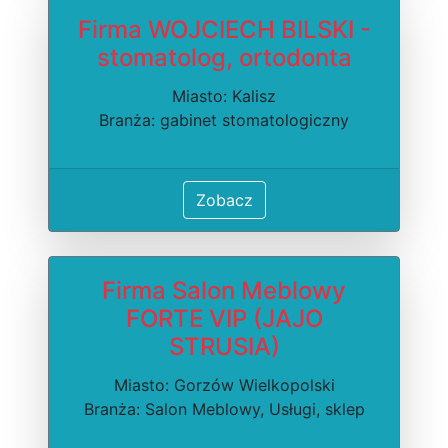
Firma WOJCIECH BILSKI -
stomatolog, ortodonta
Miasto: Kalisz
Branża: gabinet stomatologiczny
Zobacz
Firma Salon Meblowy
FORTE VIP (JAJO
STRUSIA)
Miasto: Gorzów Wielkopolski
Branża: Salon Meblowy, Usługi, sklep