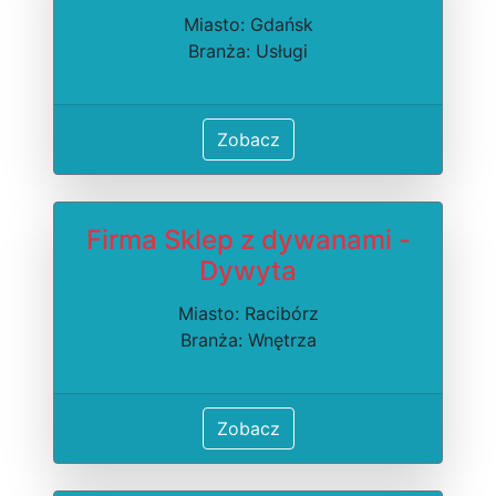
Miasto: Gdańsk
Branża: Usługi
Zobacz
Firma Sklep z dywanami -
Dywyta
Miasto: Racibórz
Branża: Wnętrza
Zobacz