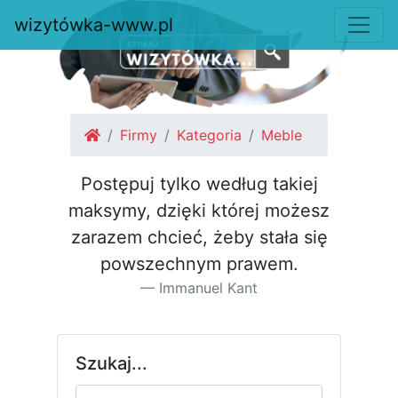
wizytówka-www.pl
Firmy
Kategoria
Meble
Postępuj tylko według takiej
maksymy, dzięki której możesz
za­razem chcieć, żeby stała się
pow­szechnym prawem.
Immanuel Kant
Szukaj...