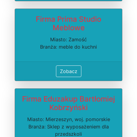
Firma Prima Studio
Meblowe
Miasto: Zamość
Branża: meble do kuchni
Zobacz
Firma Eduzakup Bartłomiej
Kobrzyński
Miasto: Mierzeszyn, woj. pomorskie
Branża: Sklep z wyposażeniem dla
przedszkoli