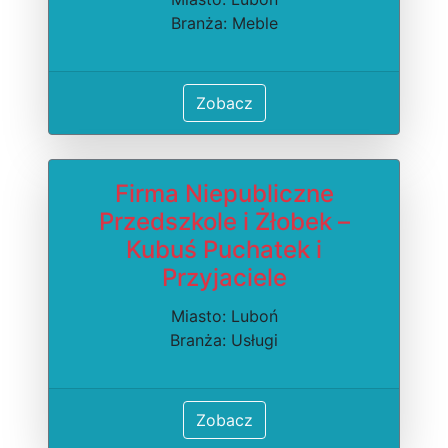
Branża: Meble
Zobacz
Firma Niepubliczne
Przedszkole i Żłobek –
Kubuś Puchatek i
Przyjaciele
Miasto: Luboń
Branża: Usługi
Zobacz