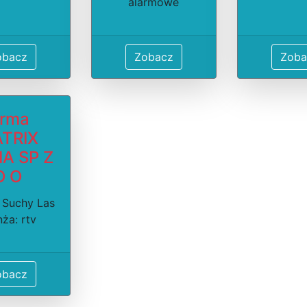
alarmowe
obacz
Zobacz
Zoba
irma
TRIX
A SP Z
O O
 Suchy Las
ża: rtv
obacz