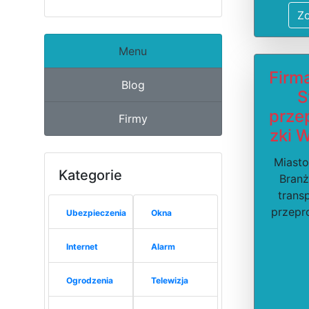
Z
Menu
Firm
Blog
S
prze
Firmy
zki 
Miasto
Kategorie
Branż
trans
przep
Ubezpieczenia
Okna
Internet
Alarm
Ogrodzenia
Telewizja