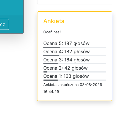
Ankieta
cz
O
c
e
ń
n
a
s
!
O
c
e
n
a 5: 187 głosów
O
c
e
n
a 4: 182 głosów
O
c
e
n
a 3: 164 głosów
O
c
e
n
a 2: 42 głosów
O
c
e
n
a 1: 168 głosów
Ankieta
z
a
k
o
ń
c
z
o
n
a 03-08-2026
16:44:29