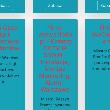
obacz
Zobacz
Zoba
a Czas-
Firma
Fir
tart
www.teledo
IwoCo
prowad
.pl - Kamery
er
Wrocław
CCTV IP
Miasto: 
SSWiN -
Branża: 
: Wrocław
Instalacje,
podzesp
a: Usługi
Montaż
kompute
portowe i
Monitoring,
rowadzkow
e
Alarm -
Warszawa
Miasto: Raszyn
Branża: systemy