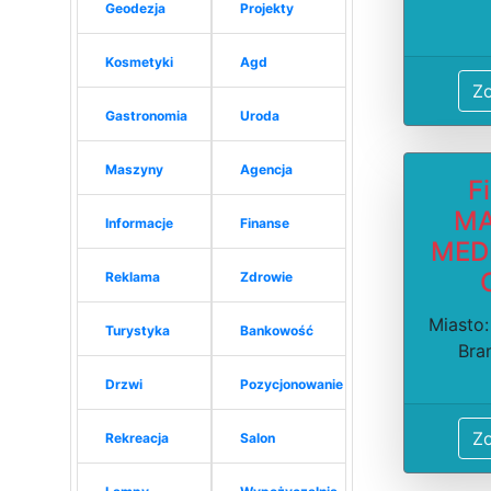
Geodezja
Projekty
Kosmetyki
Agd
Z
Gastronomia
Uroda
Maszyny
Agencja
F
MA
Informacje
Finanse
MEDI
Reklama
Zdrowie
Miasto:
Turystyka
Bankowość
Bran
Drzwi
Pozycjonowanie
Z
Rekreacja
Salon