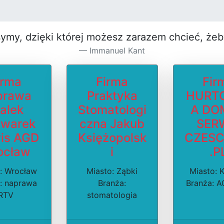
symy, dzięki której możesz za­razem chcieć, że
Immanuel Kant
irma
Firma
Fir
prawa
Praktyka
HURT
alek
Stomatologi
A DO
warek
czna Jakub
SER
is AGD
Księżopolsk
CZESC
ocław
i
.P
: Wrocław
Miasto: Ząbki
Miasto: 
: naprawa
Branża:
Branża: 
RTV
stomatologia