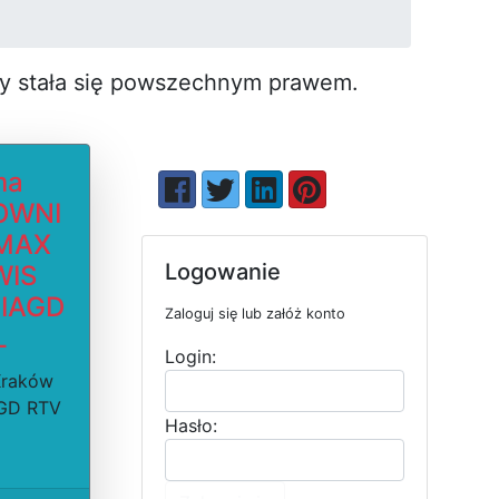
by stała się pow­szechnym prawem.
ma
OWNI
MAX
Logowanie
WIS
IAGD
Zaloguj się lub załóż konto
L
Login:
Kraków
AGD RTV
Hasło: