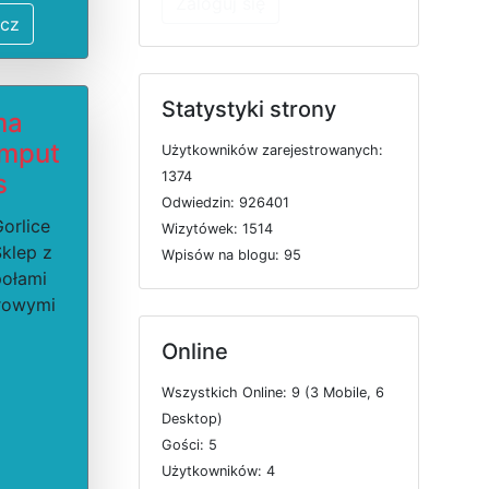
Zaloguj się
cz
Statystyki strony
ma
mput
U
ż
y
t
k
o
w
n
i
k
ó
w
z
a
r
e
j
e
s
t
r
o
w
a
n
y
c
h:
s
1374
O
d
w
i
e
d
z
i
n: 926401
Gorlice
W
i
z
y
t
ó
w
e
k: 1514
Sklep z
W
p
i
s
ó
w
n
a
b
l
o
g
u: 95
ołami
rowymi
Online
W
s
z
y
s
t
k
i
c
h
O
n
l
i
n
e: 9 (3
M
o
b
i
l
e, 6
D
e
s
k
t
o
p)
G
o
ś
c
i: 5
U
ż
y
t
k
o
w
n
i
k
ó
w: 4