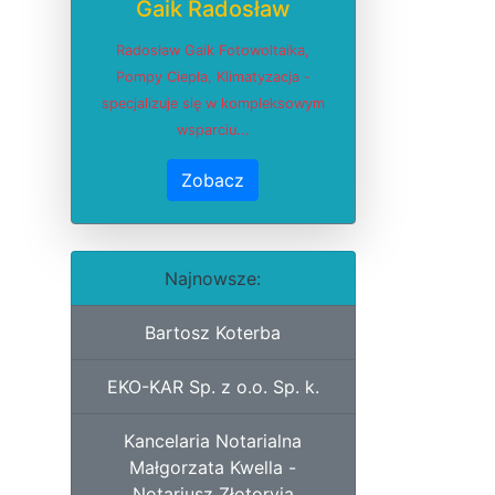
Gaik Radosław
Radosław Gaik Fotowoltaika,
Pompy Ciepła, Klimatyzacja -
specjalizuje się w kompleksowym
wsparciu...
Zobacz
Najnowsze:
Bartosz Koterba
EKO-KAR Sp. z o.o. Sp. k.
Kancelaria Notarialna
Małgorzata Kwella -
Notariusz Złotoryja