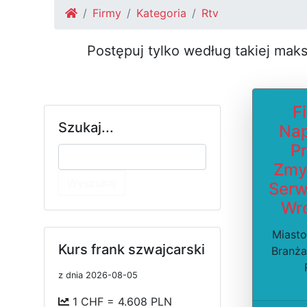
Firmy
Kategoria
Rtv
Postępuj tylko według takiej mak
F
Szukaj...
Na
Pr
Zmy
Wyszukaj
Serw
Wr
Miasto
Kurs frank szwajcarski
Branża
z dnia 2026-08-05
1 CHF = 4.608 PLN