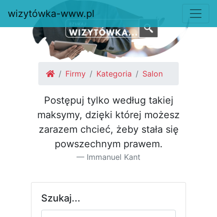
wizytówka-www.pl
Firmy
Kategoria
Salon
Postępuj tylko według takiej
maksymy, dzięki której możesz
za­razem chcieć, żeby stała się
pow­szechnym prawem.
Immanuel Kant
Szukaj...