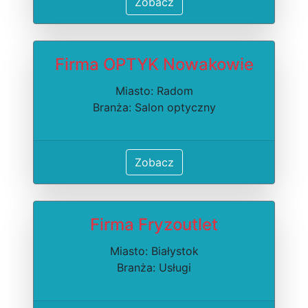
Zobacz
Firma OPTYK Nowakowie
Miasto: Radom
Branża: Salon optyczny
Zobacz
Firma Fryzoutlet
Miasto: Białystok
Branża: Usługi