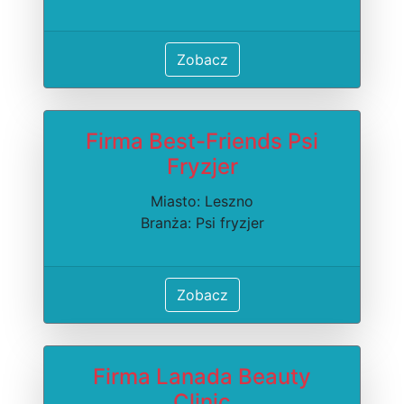
Zobacz
Firma Best-Friends Psi
Fryzjer
Miasto: Leszno
Branża: Psi fryzjer
Zobacz
Firma Lanada Beauty
Clinic