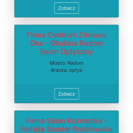
Zobacz
Firma Centrum Zdrowia
Oka - Okulista Radom
Salon Optyczny
Miasto: Radom
Branża: optyk
Zobacz
Firma Salon Kosmetika -
Natalia Sander Bratkowska