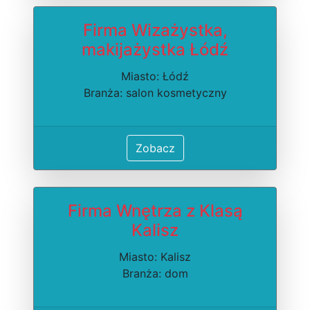
Firma Wizażystka,
makijażystka Łódź
Miasto: Łódź
Branża: salon kosmetyczny
Zobacz
Firma Wnętrza z Klasą
Kalisz
Miasto: Kalisz
Branża: dom