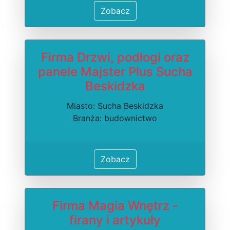
Zobacz
Firma Drzwi, podłogi oraz
panele Majster Plus Sucha
Beskidzka
Miasto: Sucha Beskidzka
Branża: budownictwo
Zobacz
Firma Magia Wnętrz -
firany i artykuły