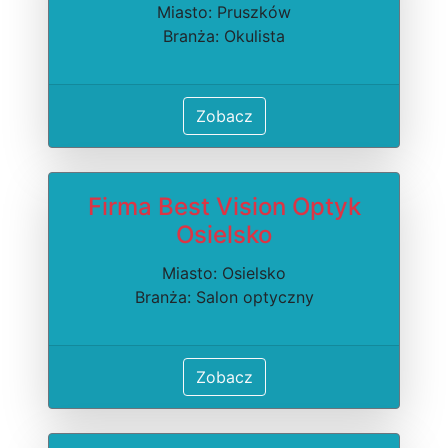
Miasto: Pruszków
Branża: Okulista
Zobacz
Firma Best Vision Optyk
Osielsko
Miasto: Osielsko
Branża: Salon optyczny
Zobacz