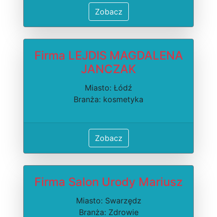
Zobacz
Firma LEJDIS MAGDALENA
JANCZAK
Miasto: Łódź
Branża: kosmetyka
Zobacz
Firma Salon Urody Mariusz
Miasto: Swarzędz
Branża: Zdrowie