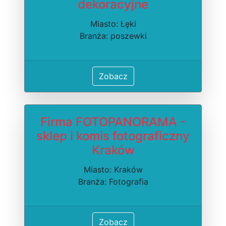
dekoracyjne
Miasto: Łęki
Branża: poszewki
Zobacz
Firma FOTOPANORAMA -
sklep i komis fotograficzny
Kraków
Miasto: Kraków
Branża: Fotografia
Zobacz