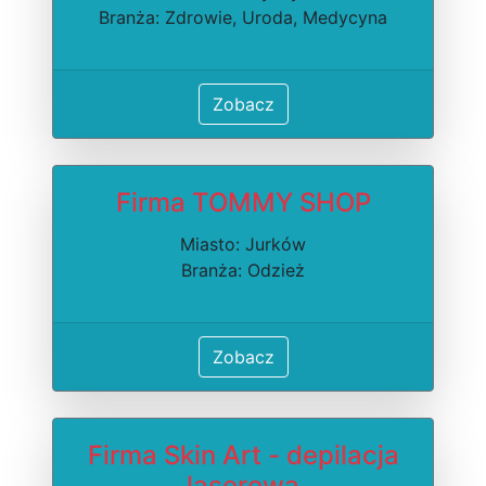
Branża: Zdrowie, Uroda, Medycyna
Zobacz
Firma TOMMY SHOP
Miasto: Jurków
Branża: Odzież
Zobacz
Firma Skin Art - depilacja
laserowa