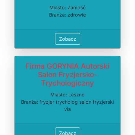
Miasto: Zamość
Branża: zdrowie
Zobacz
Firma GORYNIA Autorski
Salon Fryzjersko-
Trychologiczny
Miasto: Leszno
Branża: fryzjer trycholog salon fryzjerski
via
Zobacz