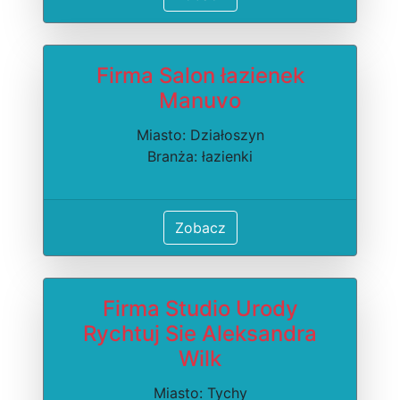
Firma Salon łazienek
Manuvo
Miasto: Działoszyn
Branża: łazienki
Zobacz
Firma Studio Urody
Rychtuj Sie Aleksandra
Wilk
Miasto: Tychy