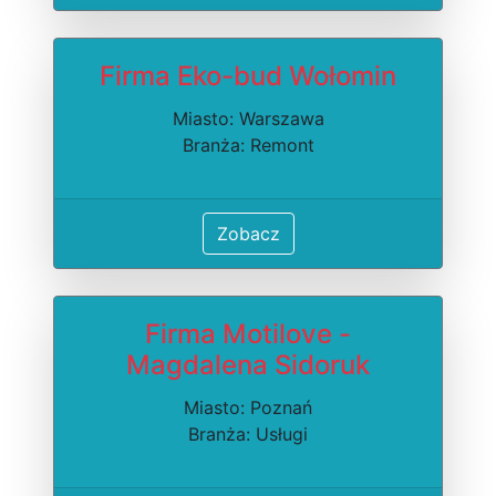
Firma Eko-bud Wołomin
Miasto: Warszawa
Branża: Remont
Zobacz
Firma Motilove -
Magdalena Sidoruk
Miasto: Poznań
Branża: Usługi