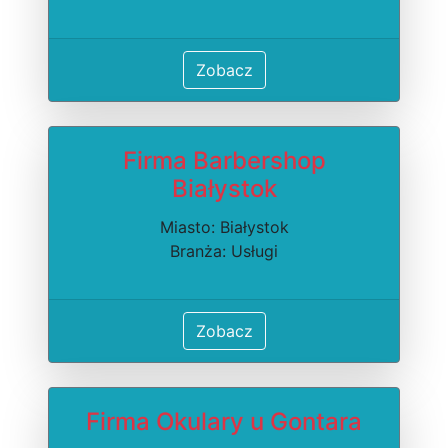
Zobacz
Firma Barbershop
Białystok
Miasto: Białystok
Branża: Usługi
Zobacz
Firma Okulary u Gontara