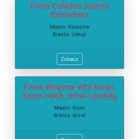
Firma CsMoon Joanna
Szeremeta
Miasto: Rzeszów
Branża: Usługi
Zobacz
Firma Wnętrza VOX Konin.
Salon mebli, drzwi i podłóg
Miasto: Konin
Branża: drzwi