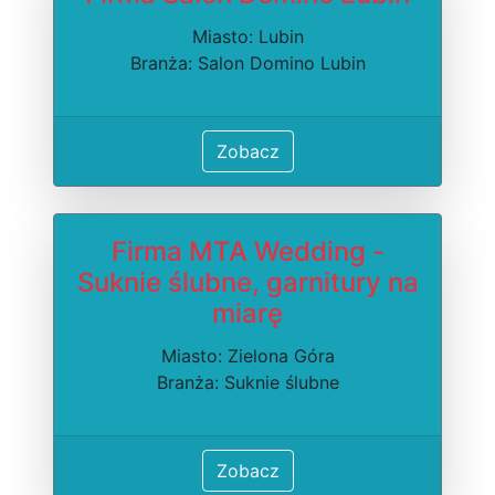
Miasto: Lubin
Branża: Salon Domino Lubin
Zobacz
Firma MTA Wedding -
Suknie ślubne, garnitury na
miarę
Miasto: Zielona Góra
Branża: Suknie ślubne
Zobacz