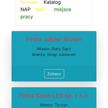
Katalog
firmowe
NAP
miejsce
NAP
pracy
Firma Jubiler Sezam
Miasto: Stary Sącz
Branża: Sklep Jubilerski
Zobacz
Firma Salon LED sp. z o.o.
Miasto: Tyczyn