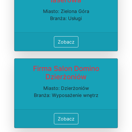
Miasto: Zielona Góra
Branża: Usługi
Zobacz
Firma Salon Domino
Dzierżoniów
Miasto: Dzierżoniów
Branża: Wyposażenie wnętrz
Zobacz