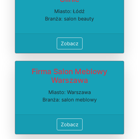
Miasto: Łódź
Branża: salon beauty
Zobacz
Firma Salon Meblowy
Warszawa
Miasto: Warszawa
Branża: salon meblowy
Zobacz