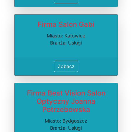
Firma Salon Gabi
Miasto: Katowice
Branża: Usługi
Zobacz
Firma Best Vision Salon
Optyczny Joanna
Potrzebowska
Miasto: Bydgoszcz
Branża: Usługi