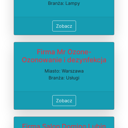
Branża: Lampy
Zobacz
Firma Mr Ozone-
Ozonowanie i dezynfekcja
Miasto: Warszawa
Branża: Usługi
Zobacz
Firma Salon Domino Lubin