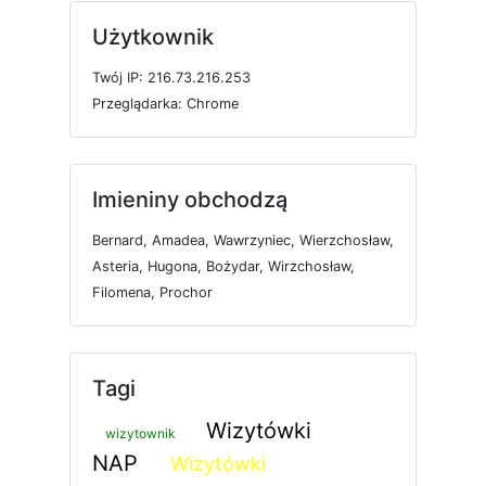
Użytkownik
T
w
ó
j
I
P: 216.73.216.253
P
r
z
e
g
l
ą
d
a
r
k
a: Chrome
Imieniny obchodzą
Bernard, Amadea, Wawrzyniec, Wierzchosław,
Asteria, Hugona, Bożydar, Wirzchosław,
Filomena, Prochor
Tagi
Wizytówki
wizytownik
NAP
Wizytówki