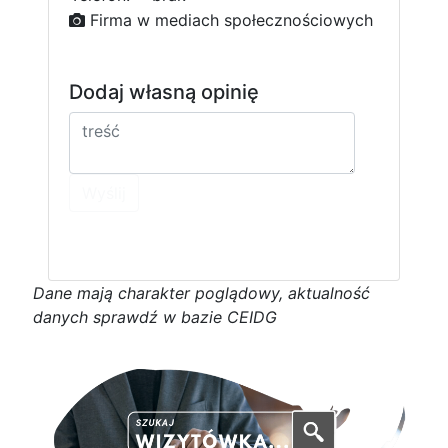
Firma w mediach społecznościowych
Dodaj własną opinię
Wyślij
D
a
n
e
m
a
j
ą
c
h
a
r
a
k
t
e
r poglądowy,
a
k
t
u
a
l
n
o
ś
ć
d
a
n
y
c
h
s
p
r
a
w
d
ź w bazie CEIDG