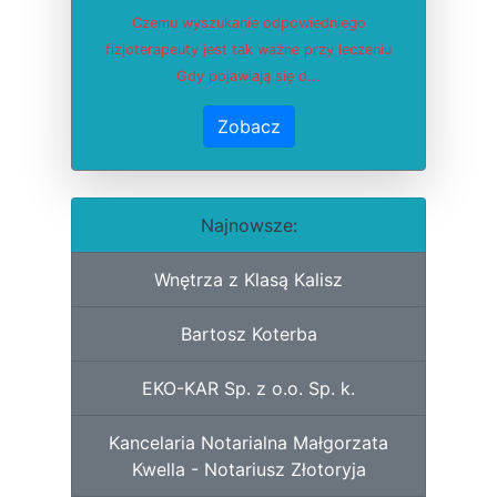
Czemu wyszukanie odpowiedniego
fizjoterapeuty jest tak ważne przy leczeniu
Gdy pojawiają się d...
Zobacz
Najnowsze:
Wnętrza z Klasą Kalisz
Bartosz Koterba
EKO-KAR Sp. z o.o. Sp. k.
Kancelaria Notarialna Małgorzata
Kwella - Notariusz Złotoryja