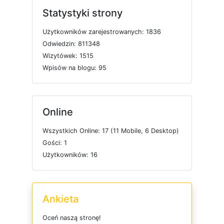
Statystyki strony
U
ż
y
t
k
o
w
n
i
k
ó
w
z
a
r
e
j
e
s
t
r
o
w
a
n
y
c
h: 1836
O
d
w
i
e
d
z
i
n: 811348
W
i
z
y
t
ó
w
e
k: 1515
W
p
i
s
ó
w
n
a
b
l
o
g
u: 95
Online
W
s
z
y
s
t
k
i
c
h
O
n
l
i
n
e: 17 (11
M
o
b
i
l
e, 6
D
e
s
k
t
o
p)
G
o
ś
c
i: 1
U
ż
y
t
k
o
w
n
i
k
ó
w: 16
Ankieta
O
c
e
ń
n
a
s
z
ą
s
t
r
o
n
ę
!