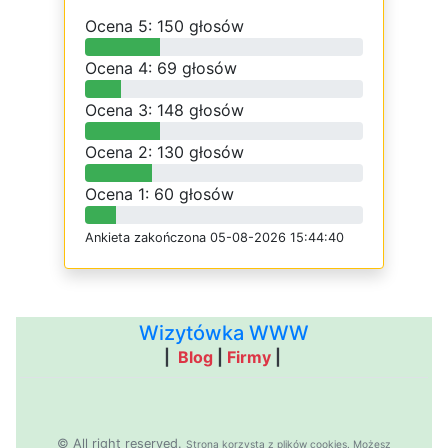
O
c
e
n
a 5: 150 głosów
O
c
e
n
a 4: 69 głosów
O
c
e
n
a 3: 148 głosów
O
c
e
n
a 2: 130 głosów
O
c
e
n
a 1: 60 głosów
Ankieta
z
a
k
o
ń
c
z
o
n
a 05-08-2026 15:44:40
Wizytówka WWW
|
Blog
|
Firmy
|
© All right reserved.
Strona
k
o
r
z
y
s
t
a z plików cookies.
M
o
ż
e
s
z