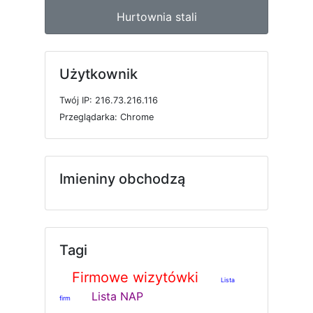
Hurtownia stali
Użytkownik
T
w
ó
j
I
P: 216.73.216.116
P
r
z
e
g
l
ą
d
a
r
k
a: Chrome
Imieniny obchodzą
Tagi
Firmowe wizytówki
Lista
Lista NAP
firm