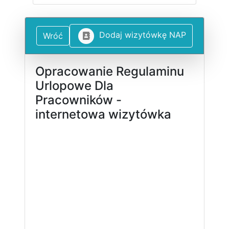
D
o
d
a
j
w
i
z
y
t
ó
w
k
ę
N
A
P
Wróć
Opracowanie Regulaminu
Urlopowe Dla
Pracowników -
internetowa wizytówka