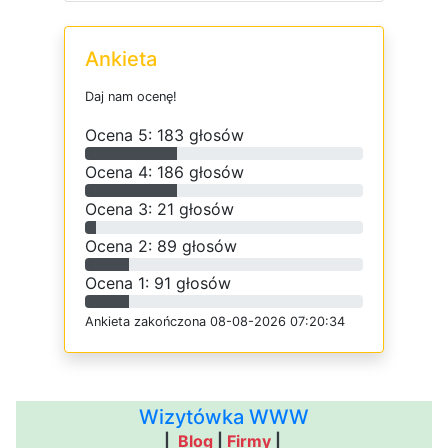
Ankieta
D
a
j
n
a
m
o
c
e
n
ę
!
O
c
e
n
a 5: 183 głosów
O
c
e
n
a 4: 186 głosów
O
c
e
n
a 3: 21 głosów
O
c
e
n
a 2: 89 głosów
O
c
e
n
a 1: 91 głosów
Ankieta
z
a
k
o
ń
c
z
o
n
a 08-08-2026 07:20:34
Wizytówka WWW
|
Blog
|
Firmy
|