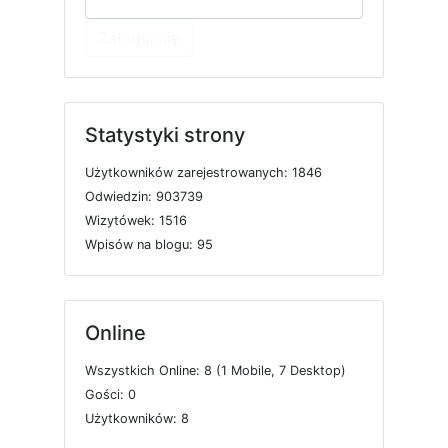
Zaloguj się
Statystyki strony
U
ż
y
t
k
o
w
n
i
k
ó
w
z
a
r
e
j
e
s
t
r
o
w
a
n
y
c
h: 1846
O
d
w
i
e
d
z
i
n: 903739
W
i
z
y
t
ó
w
e
k: 1516
W
p
i
s
ó
w
n
a
b
l
o
g
u: 95
Online
W
s
z
y
s
t
k
i
c
h
O
n
l
i
n
e: 8 (1
M
o
b
i
l
e, 7
D
e
s
k
t
o
p)
G
o
ś
c
i: 0
U
ż
y
t
k
o
w
n
i
k
ó
w: 8