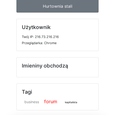
Hurtownia stali
Użytkownik
T
w
ó
j
I
P: 216.73.216.216
P
r
z
e
g
l
ą
d
a
r
k
a: Chrome
Imieniny obchodzą
Tagi
forum
business
kapitalista