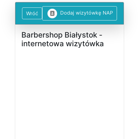
D
o
d
a
j
w
i
z
y
t
ó
w
k
ę
N
A
P
Wróć
Barbershop Białystok -
internetowa wizytówka