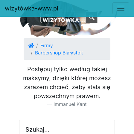
wizytówka-www.pl
Firmy
Barbershop Białystok
Postępuj tylko według takiej
maksymy, dzięki której możesz
za­razem chcieć, żeby stała się
pow­szechnym prawem.
Immanuel Kant
Szukaj...