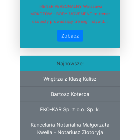
TRENER PERSONALNY Warszawa
MOKOTÓW – BODY MOVEMENT to trener
osobisty prowadzący treningi indywid...
Zobacz
Najnowsze:
Wnętrza z Klasą Kalisz
Bartosz Koterba
EKO-KAR Sp. z o.o. Sp. k.
Kancelaria Notarialna Małgorzata
Kwella - Notariusz Złotoryja