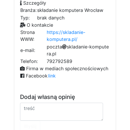
Szczegóły
Branża:
składanie komputera Wrocław
Typ:
brak danych
O kontakcie
Strona
https://skladanie-
WWW:
komputera.pl/
p
o
c
z
t
d
a
s
k
l
a
d
a
1
n
5
i
e
-
k
o
m
p
e
u
t
e
e-mail:
r
a
.
p
l
e
3
Telefon:
792792589
Firma w mediach społecznościowych
Facebook
link
Dodaj własną opinię
Wyślij