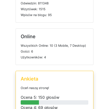
O
d
w
i
e
d
z
i
n: 811348
W
i
z
y
t
ó
w
e
k: 1515
W
p
i
s
ó
w
n
a
b
l
o
g
u: 95
Online
W
s
z
y
s
t
k
i
c
h
O
n
l
i
n
e: 10 (3
M
o
b
i
l
e, 7
D
e
s
k
t
o
p)
G
o
ś
c
i: 6
U
ż
y
t
k
o
w
n
i
k
ó
w: 4
Ankieta
O
c
e
ń
n
a
s
z
ą
s
t
r
o
n
ę
!
O
c
e
n
a 5: 150 głosów
O
c
e
n
a 4: 69 głosów