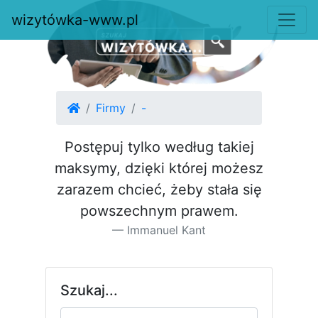
wizytówka-www.pl
Firmy
-
Postępuj tylko według takiej
maksymy, dzięki której możesz
za­razem chcieć, żeby stała się
pow­szechnym prawem.
Immanuel Kant
Szukaj...