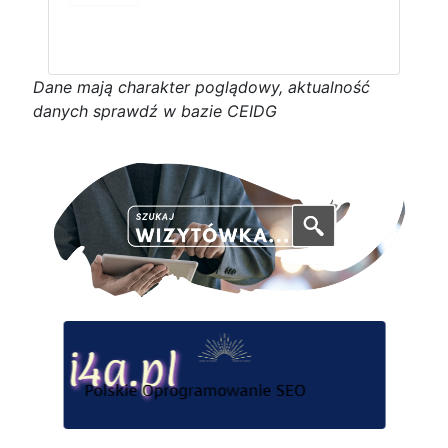
D
a
n
e
m
a
j
ą
c
h
a
r
a
k
t
e
r poglądowy,
a
k
t
u
a
l
n
o
ś
ć
d
a
n
y
c
h
s
p
r
a
w
d
ź w bazie CEIDG