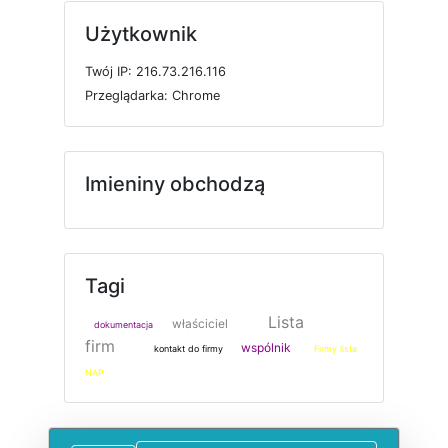
Użytkownik
T
w
ó
j
I
P: 216.73.216.116
P
r
z
e
g
l
ą
d
a
r
k
a: Chrome
Imieniny obchodzą
Tagi
Lista
właściciel
dokumentacja
firm
wspólnik
kontakt do firmy
Firmy lista
NAP