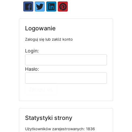
Logowanie
Zaloguj się lub załóż konto
Login:
Hasło:
Zaloguj się
Statystyki strony
U
ż
y
t
k
o
w
n
i
k
ó
w
z
a
r
e
j
e
s
t
r
o
w
a
n
y
c
h: 1836