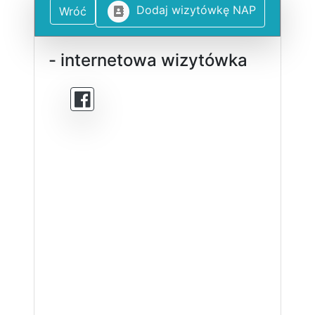
D
o
d
a
j
w
i
z
y
t
ó
w
k
ę
N
A
P
Wróć
- internetowa wizytówka