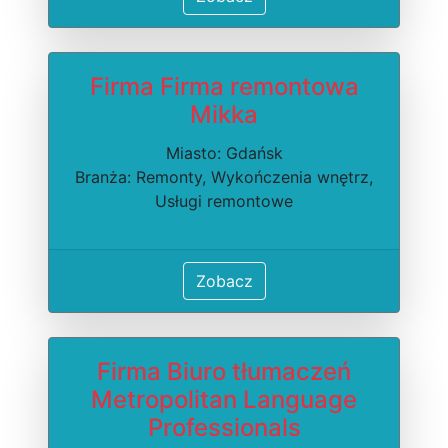
Firma Firma remontowa
Mikka
Miasto: Gdańsk
Branża: Remonty, Wykończenia wnętrz,
Usługi remontowe
Zobacz
Firma Biuro tłumaczeń
Metropolitan Language
Professionals