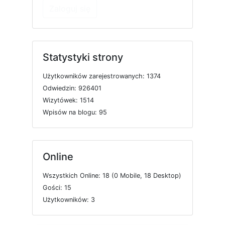
Zaloguj się
Statystyki strony
U
ż
y
t
k
o
w
n
i
k
ó
w
z
a
r
e
j
e
s
t
r
o
w
a
n
y
c
h: 1374
O
d
w
i
e
d
z
i
n: 926401
W
i
z
y
t
ó
w
e
k: 1514
W
p
i
s
ó
w
n
a
b
l
o
g
u: 95
Online
W
s
z
y
s
t
k
i
c
h
O
n
l
i
n
e: 18 (0
M
o
b
i
l
e, 18
D
e
s
k
t
o
p)
G
o
ś
c
i: 15
U
ż
y
t
k
o
w
n
i
k
ó
w: 3