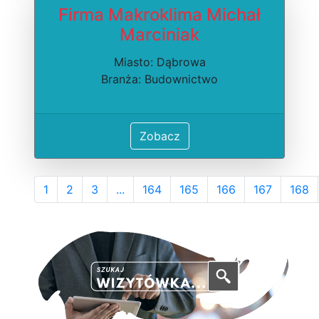
Firma Makroklima Michał
Marciniak
Miasto: Dąbrowa
Branża: Budownictwo
Zobacz
1
2
3
...
164
165
166
167
168