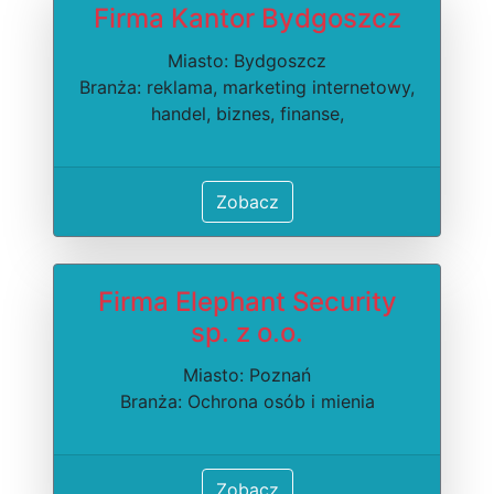
Firma Kantor Bydgoszcz
Miasto: Bydgoszcz
Branża: reklama, marketing internetowy,
handel, biznes, finanse,
Zobacz
Firma Elephant Security
sp. z o.o.
Miasto: Poznań
Branża: Ochrona osób i mienia
Zobacz