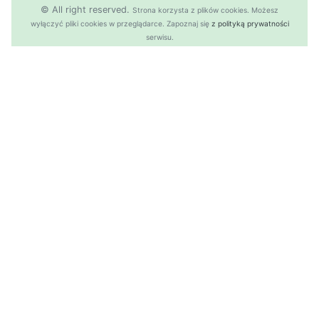
© All right reserved.
Strona
k
o
r
z
y
s
t
a z plików cookies.
M
o
ż
e
s
z
w
y
ł
ą
c
z
y
ć
p
l
i
k
i
c
o
o
k
i
e
s w przeglądarce.
Z
a
p
o
z
n
a
j
s
i
ę
z polityką prywatności
s
e
r
w
i
s
u.