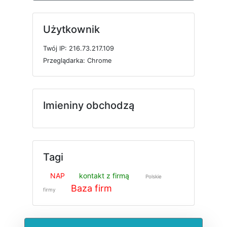
Użytkownik
T
w
ó
j
I
P: 216.73.217.109
P
r
z
e
g
l
ą
d
a
r
k
a: Chrome
Imieniny obchodzą
Tagi
NAP
kontakt z firmą
Polskie
Baza firm
firmy