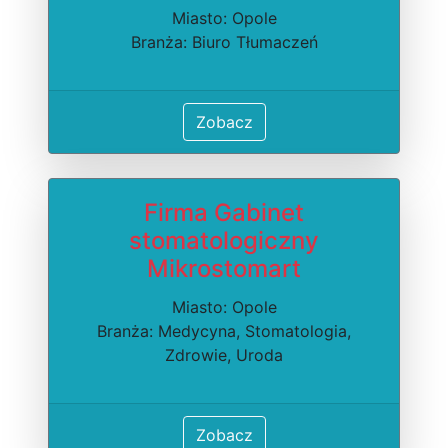
Miasto: Opole
Branża: Biuro Tłumaczeń
Zobacz
Firma Gabinet
stomatologiczny
Mikrostomart
Miasto: Opole
Branża: Medycyna, Stomatologia,
Zdrowie, Uroda
Zobacz