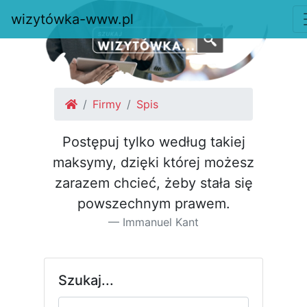
wizytówka-www.pl
Firmy
Spis
Postępuj tylko według takiej
maksymy, dzięki której możesz
za­razem chcieć, żeby stała się
pow­szechnym prawem.
Immanuel Kant
Szukaj...