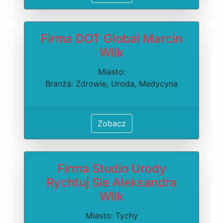
Firma DOT Global Marcin
Wilk
Miasto:
Branża: Zdrowie, Uroda, Medycyna
Zobacz
Firma Studio Urody
Rychtuj Sie Aleksandra
Wilk
Miasto: Tychy