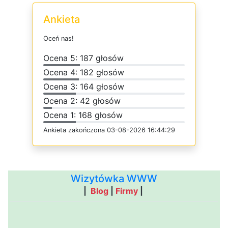
Ankieta
O
c
e
ń
n
a
s
!
O
c
e
n
a 5: 187 głosów
O
c
e
n
a 4: 182 głosów
O
c
e
n
a 3: 164 głosów
O
c
e
n
a 2: 42 głosów
O
c
e
n
a 1: 168 głosów
Ankieta
z
a
k
o
ń
c
z
o
n
a 03-08-2026 16:44:29
Wizytówka WWW
|
Blog
|
Firmy
|