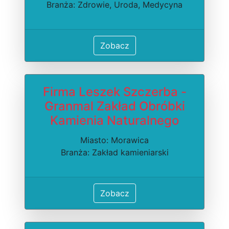
Branża: Zdrowie, Uroda, Medycyna
Zobacz
Firma Leszek Szczerba -
Granmal Zakład Obróbki
Kamienia Naturalnego
Miasto: Morawica
Branża: Zakład kamieniarski
Zobacz