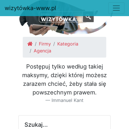
wizytówka-www.pl
Firmy
Kategoria
Agencja
Postępuj tylko według takiej
maksymy, dzięki której możesz
za­razem chcieć, żeby stała się
pow­szechnym prawem.
Immanuel Kant
Szukaj...