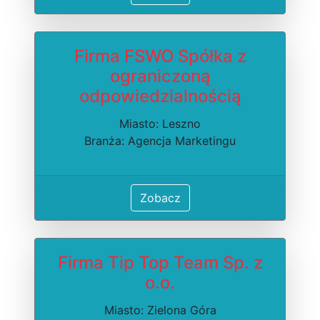
Firma FSWO Spółka z
ograniczoną
odpowiedzialnością
Miasto: Leszno
Branża: Agencja Marketingu
Zobacz
Firma Tip Top Team Sp. z
o.o.
Miasto: Zielona Góra