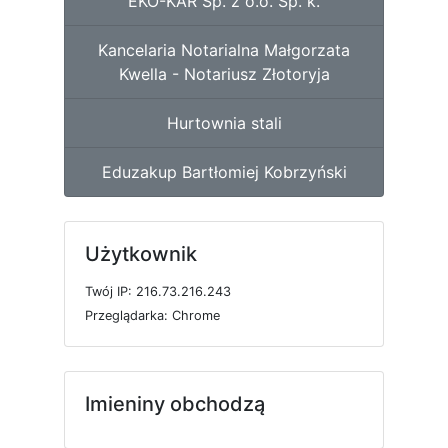
EKO-KAR Sp. z o.o. Sp. k.
Kancelaria Notarialna Małgorzata
Kwella - Notariusz Złotoryja
Hurtownia stali
Eduzakup Bartłomiej Kobrzyński
Użytkownik
T
w
ó
j
I
P: 216.73.216.243
P
r
z
e
g
l
ą
d
a
r
k
a: Chrome
Imieniny obchodzą