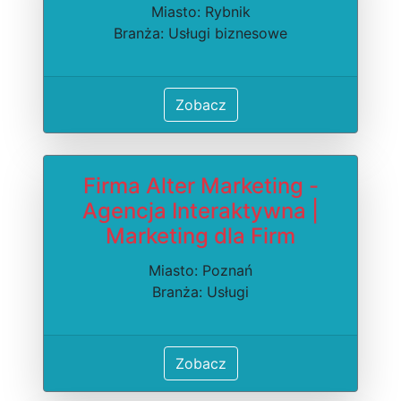
Miasto: Rybnik
Branża: Usługi biznesowe
Zobacz
Firma Alter Marketing -
Agencja Interaktywna |
Marketing dla Firm
Miasto: Poznań
Branża: Usługi
Zobacz