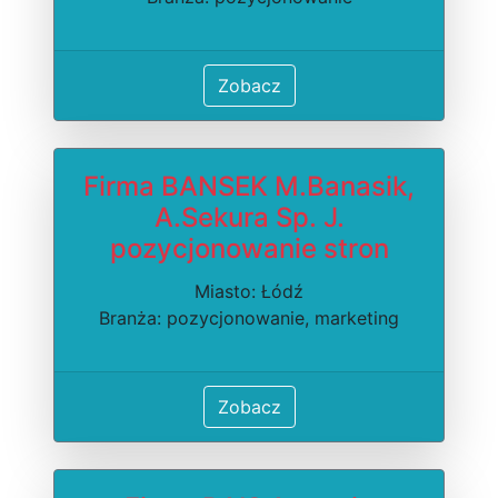
Zobacz
Firma BANSEK M.Banasik,
A.Sekura Sp. J.
pozycjonowanie stron
Miasto: Łódź
Branża: pozycjonowanie, marketing
Zobacz