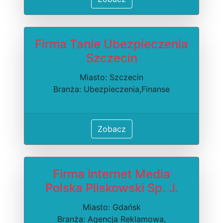
Firma Tanie Ubezpieczenia
Szczecin
Miasto: Szczecin
Branża: Ubezpieczenia,Finanse
Zobacz
Firma Internet Media
Polska Pliskowski Sp. J.
Miasto: Gdańsk
Branża: Agencja Reklamowa,