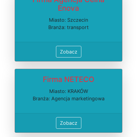
Enova
Miasto: Szczecin
Branża: transport
Zobacz
Firma NETECO
Miasto: KRAKÓW
Branża: Agencja marketingowa
Zobacz