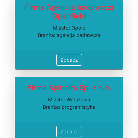
Firma Agencja badawcza
Openfield
Miasto: Opole
Branża: agencja badawcza
Zobacz
Firma Spinbits Sp. z o.o.
Miasto: Warszawa
Branża: programistyka
Zobacz