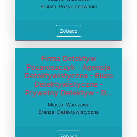
Branża: Pozycjonowanie
Zobacz
Firma Detektyw
Pozaroszczyk - Agencja
Detektywistyczna - Biuro
Detektywistyczne -
Prywatny Detektyw - D...
Miasto: Warszawa
Branża: Detektywistyczna
Zobacz