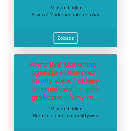
Miasto: Lublin
Branża: Marketing internetowy
Zobacz
Firma INB Marketing -
agencja reklamowa |
strony www | sklepy
internetowe | studio
graficzne | filmy re...
Miasto: Lublin
Branża: agencja interaktywna