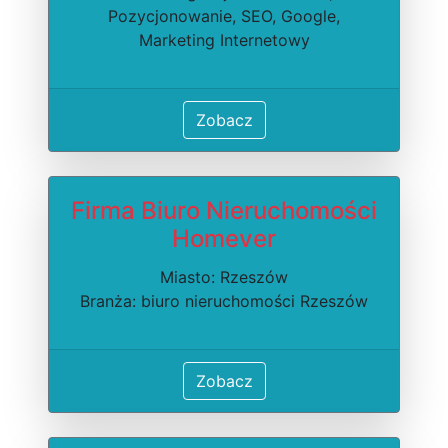
Pozycjonowanie, SEO, Google,
Marketing Internetowy
Zobacz
Firma Biuro Nieruchomości
Homever
Miasto: Rzeszów
Branża: biuro nieruchomości Rzeszów
Zobacz