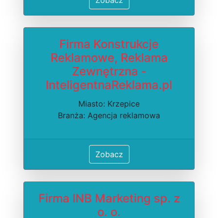
Firma Konstrukcje
Reklamowe, Reklama
Zewnętrzna -
InteligentnaReklama.pl
Miasto: Krzepice
Branża: Agencja reklamowa
Zobacz
Firma INB Marketing sp. z
o. o.