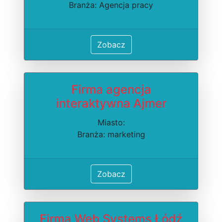
Branża: Agencja pracy
Zobacz
Firma agencja
interaktywna Ajmer
Miasto:
Branża: marketing
Zobacz
Firma Web Systems Łódź