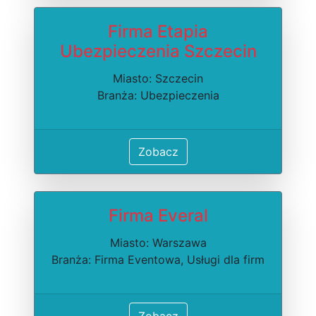
Firma Etapia
Ubezpieczenia Szczecin
Miasto: Szczecin
Branża: Ubezpieczenia
Zobacz
Firma Everal
Miasto: Warszawa
Branża: Firma Eventowa, Usługi dla firm
Zobacz