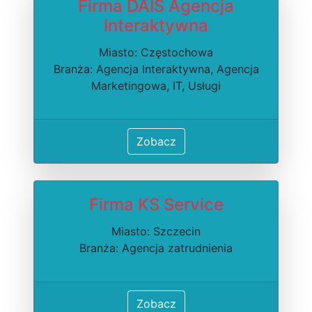
Firma DAIS Agencja
Interaktywna
Miasto: Częstochowa
Branża: Agencja Interaktywna, Agencja
Marketingowa, IT, Usługi
Zobacz
Firma KS Service
Miasto: Szczecin
Branża: Agencja zatrudnienia
Zobacz