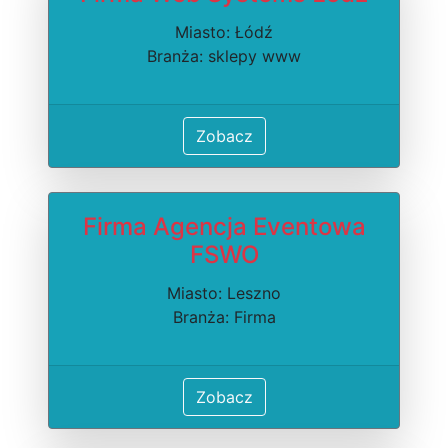
Miasto: Łódź
Branża: sklepy www
Zobacz
Firma Agencja Eventowa
FSWO
Miasto: Leszno
Branża: Firma
Zobacz