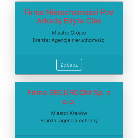
Firma Nieruchomości Pod
Arkadą Edyta Ciaś
Miasto: Grójec
Branża: Agencja nieruchomości
Zobacz
Firma SECURCOM Sp. z
o.o.
Miasto: Kraków
Branża: agencja ochrony