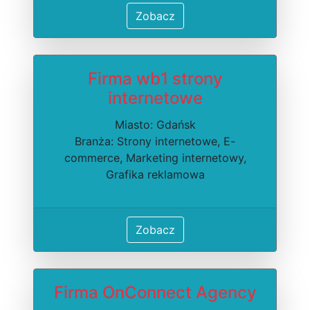
Zobacz
Firma wb1 strony
internetowe
Miasto: Gdańsk
Branża: Strony internetowe, E-
commerce, Marketing internetowy,
Grafika reklamowa
Zobacz
Firma OnConnect Agency