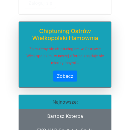
Zaloguj się
Chiptuning Ostrów
Wielkopolski Hamownia
Zajmujemy się chiptuningiem w Ostrowie
Wielkopolskim, w naszej ofercie znajduje sie
miedzy innymi...
Zobacz
Najnowsze:
Bartosz Koterba