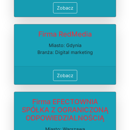
Zobacz
Firma RedMedia
Miasto: Gdynia
Branża: Digital marketing
Zobacz
Firma EFECTOWNIA
SPÓŁKA Z OGRANICZONĄ
ODPOWIEDZIALNOŚCIĄ
Miasto: Warszawa