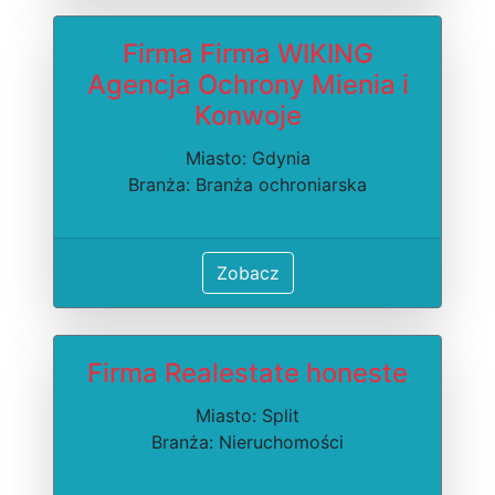
Firma Firma WIKING
Agencja Ochrony Mienia i
Konwoje
Miasto: Gdynia
Branża: Branża ochroniarska
Zobacz
Firma Realestate honeste
Miasto: Split
Branża: Nieruchomości