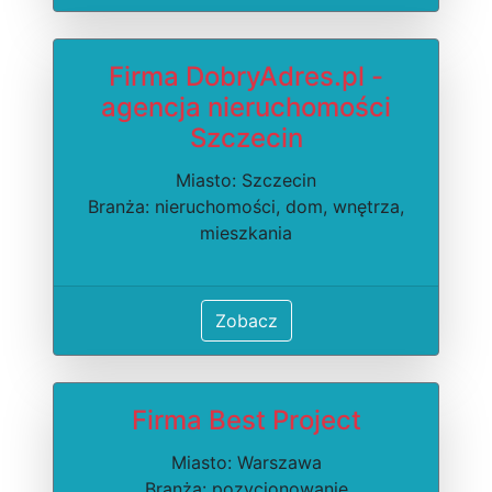
Firma DobryAdres.pl -
agencja nieruchomości
Szczecin
Miasto: Szczecin
Branża: nieruchomości, dom, wnętrza,
mieszkania
Zobacz
Firma Best Project
Miasto: Warszawa
Branża: pozycjonowanie