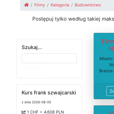
Firmy
Kategoria
Budownictwo
Postępuj tylko według takiej mak
Fir
Szukaj...
N
Miasto:
No
Wyszukaj
Branża:
Z
Kurs frank szwajcarski
z dnia 2026-08-05
1 CHF = 4.608 PLN