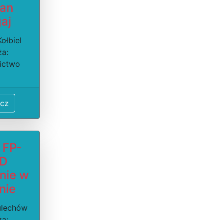
ian
aj
ołbiel
ża:
ictwo
cz
 FP-
D
nie w
nie
ulechów
ża: