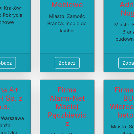
Meblowe
Adr
o: Kraków
Nog
: Pokrycia
Miasto: Zamość
chowe
Branża: meble do
Miasto: K
kuchni
Bran
budown
obacz
Zobacz
Zoba
ma A+
Firma
Firma
 Sp. z
Alarm-Net
BU
o.o.
Maciej
Wierce
Pączkiewic
beto
: Warszawa
z
anża:
Miasto: S
umatyka
Bran