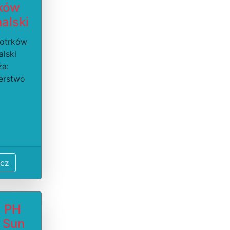
rków
alski
iotrków
alski
ża:
erstwo
cz
a PH
g Sun