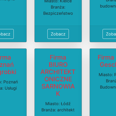
Miasto: Kielce
budown
Branża:
Bezpiczeństwo
obacz
Zobacz
Zoba
irma
Firma
Firma
znań
BIURO
Gesc
robki
ARCHITEKT
Miasto:
ONICZNE
Bran
o: Poznań
SARNOWIA
Budown
a: Usługi
K
Miasto: Łódź
Branża: architekt