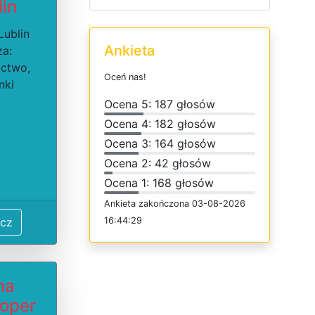
lin
Lublin
Ankieta
ża:
ctwo,
O
c
e
ń
n
a
s
!
nki
O
c
e
n
a 5: 187 głosów
O
c
e
n
a 4: 182 głosów
O
c
e
n
a 3: 164 głosów
O
c
e
n
a 2: 42 głosów
O
c
e
n
a 1: 168 głosów
Ankieta
z
a
k
o
ń
c
z
o
n
a 03-08-2026
cz
16:44:29
ma
oper