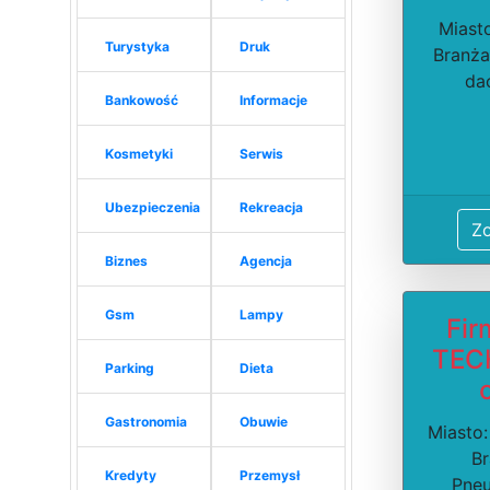
Miast
Turystyka
Druk
Branża
da
Bankowość
Informacje
Kosmetyki
Serwis
Ubezpieczenia
Rekreacja
Z
Biznes
Agencja
Gsm
Lampy
Fir
TECH
Parking
Dieta
Gastronomia
Obuwie
Miasto
Br
Kredyty
Przemysł
Pne