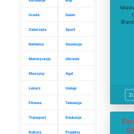
Instalacje
Bhp
Miasto
Uroda
Salon
Branż
Zwierzęta
Sport
Reklama
Geodezja
Motoryzacja
Ubrania
Maszyny
Agd
Lekarz
Usługi
Z
Fitness
Telewizja
Transport
Edukacja
Fir
G
Kultura
Projekty