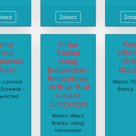
obacz
Zobacz
Zoba
irma
Firma
Fir
rtak
Zakład
KRA
akowic
Usług
OKN
Malec
Budowlano-
ROL
Remontowy
: Łomnica
Miasto: 
ch Bruk-Bud
 Drzewna -
Branża:
Łukasz
wnictwo
Jurczyszyn
Miasto: Wałcz
Branża: Usługi
remontowe