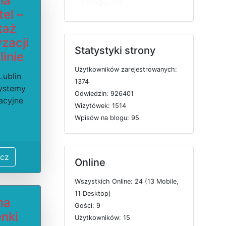
ma
Zaloguj się
tel –
taż
yzacji
Statystyki strony
linie
U
ż
y
t
k
o
w
n
i
k
ó
w
z
a
r
e
j
e
s
t
r
o
w
a
n
y
c
h:
Lublin
1374
systemy
O
d
w
i
e
d
z
i
n: 926401
acyjne
W
i
z
y
t
ó
w
e
k: 1514
W
p
i
s
ó
w
n
a
b
l
o
g
u: 95
cz
Online
W
s
z
y
s
t
k
i
c
h
O
n
l
i
n
e: 24 (13
M
o
b
i
l
e,
11
D
e
s
k
t
o
p)
ma
G
o
ś
c
i: 9
enki
U
ż
y
t
k
o
w
n
i
k
ó
w: 15