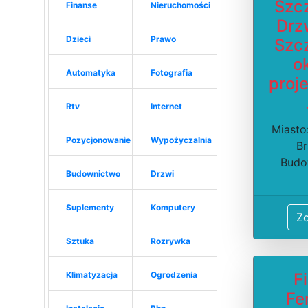
Szcz
Finanse
Nieruchomości
Drz
Dzieci
Prawo
Szcz
o
Automatyka
Fotografia
proj
Rtv
Internet
Miasto
Pozycjonowanie
Wypożyczalnia
Br
Budo
Budownictwo
Drzwi
Suplementy
Komputery
Z
Sztuka
Rozrywka
Klimatyzacja
Ogrodzenia
F
Fe