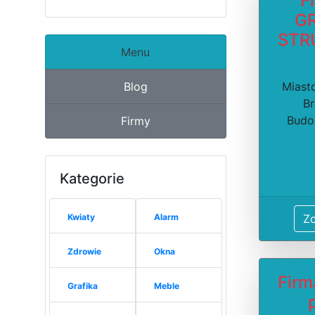
F
G
STR
Menu
Blog
Miast
Br
Budo
Firmy
Kategorie
Kwiaty
Alarm
Z
Zdrowie
Okna
Firm
Grafika
Meble