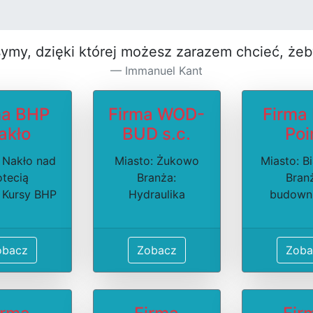
symy, dzięki której możesz za­razem chcieć, że
Immanuel Kant
ma BHP
Firma WOD-
Firma
akło
BUD s.c.
Poi
 Nakło nad
Miasto: Żukowo
Miasto: B
tecią
Branża:
Bran
 Kursy BHP
Hydraulika
budown
obacz
Zobacz
Zoba