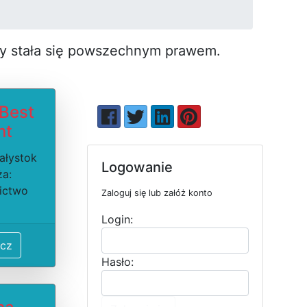
by stała się pow­szechnym prawem.
 Best
nt
iałystok
Logowanie
ża:
ictwo
Zaloguj się lub załóż konto
Login:
cz
Hasło: