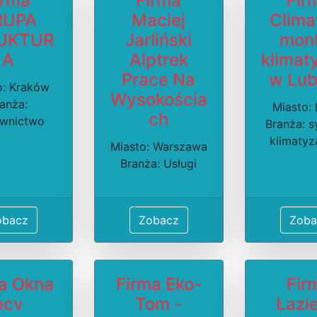
irma
Firma
Fir
RUPA
Maciej
Clima
UKTUR
Jarliński
mon
A
Alptrek
klimat
Prace Na
w Lub
o: Kraków
Wysokościa
anża:
Miasto: 
ch
wnictwo
Branża: 
klimatyz
Miasto: Warszawa
Branża: Usługi
obacz
Zobacz
Zoba
a Okna
Firma Eko-
Fir
pcv
Tom -
Łazi