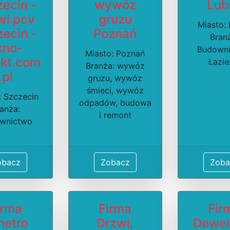
ecin -
wywóz
Lub
wi pcv
gruzu
Miasto: 
ecin -
Poznań
Bran
kno-
Budowni
Miasto: Poznań
ekt.com
Łazie
Branża: wywóz
.pl
gruzu, wywóz
śmieci, wywóz
: Szczecin
odpadów, budowa
anża:
i remont
wnictwo
obacz
Zobacz
Zoba
irma
Firma
Fir
netro
Drzwi,
Dewel