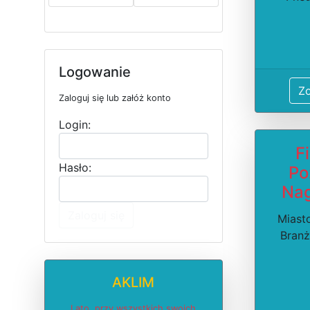
Logowanie
Z
Zaloguj się lub załóż konto
Login:
F
Hasło:
Po
Nag
Zaloguj się
Miast
Branż
AKLIM
Lato, przy wszystkich swoich