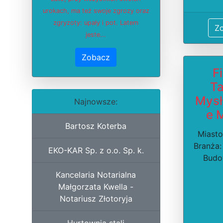
urokach, ma też swoje zgrozy oraz
zgryzoty: upały i pot. Latem
Z
jeste...
Zobacz
F
Ta
Mysł
Najnowsze:
e 
Bartosz Koterba
Miasto
Branża:
EKO-KAR Sp. z o.o. Sp. k.
Budo
Kancelaria Notarialna
Małgorzata Kwella -
Notariusz Złotoryja