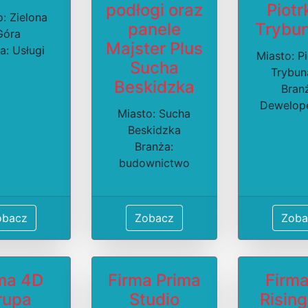
podłogi oraz
Piot
: Zielona
panele
Trybun
Góra
Majster Plus
a: Usługi
Miasto: P
Sucha
Trybun
Beskidzka
Bran
Dewelop
Miasto: Sucha
Beskidzka
Branża:
budownictwo
obacz
Zobacz
Zoba
ma 4D
Firma Prima
Firm
rupa
Studio
Risin