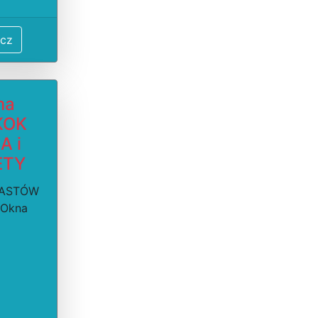
cz
ma
KOK
A i
ETY
PIASTÓW
 Okna