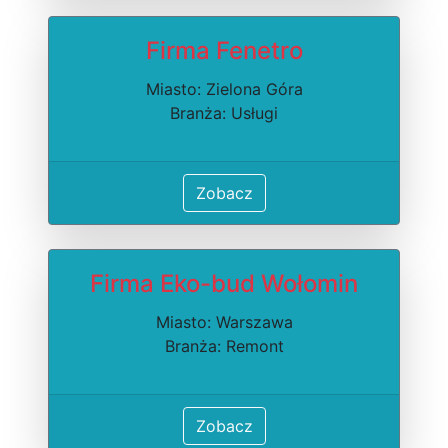
Firma Fenetro
Miasto: Zielona Góra
Branża: Usługi
Zobacz
Firma Eko-bud Wołomin
Miasto: Warszawa
Branża: Remont
Zobacz