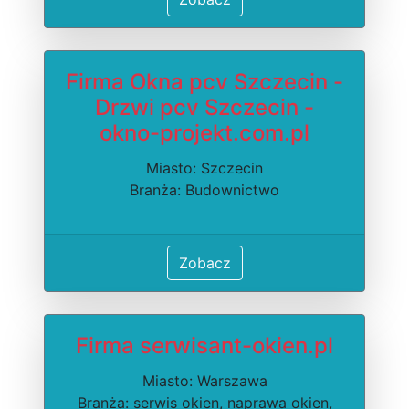
Firma Okna pcv Szczecin -
Drzwi pcv Szczecin -
okno-projekt.com.pl
Miasto: Szczecin
Branża: Budownictwo
Zobacz
Firma serwisant-okien.pl
Miasto: Warszawa
Branża: serwis okien, naprawa okien,