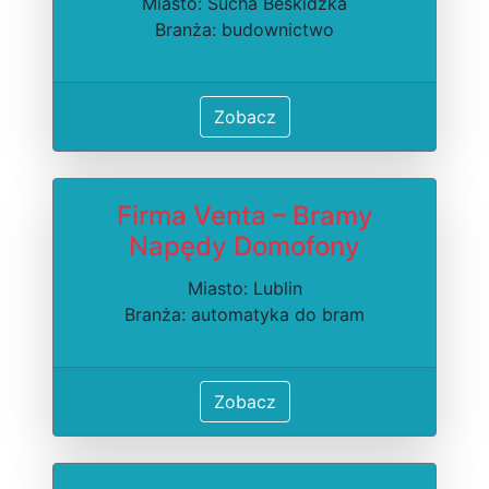
Miasto: Sucha Beskidzka
Branża: budownictwo
Zobacz
Firma Venta – Bramy
Napędy Domofony
Miasto: Lublin
Branża: automatyka do bram
Zobacz