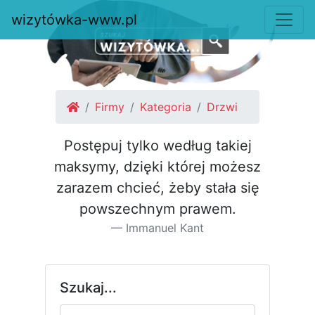
wizytówka-www.pl
Firmy
Kategoria
Drzwi
Postępuj tylko według takiej
maksymy, dzięki której możesz
za­razem chcieć, żeby stała się
pow­szechnym prawem.
Immanuel Kant
Szukaj...