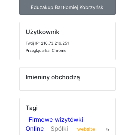
Eduzakup Bartłomiej Kobrzyński
Użytkownik
T
w
ó
j
I
P: 216.73.216.251
P
r
z
e
g
l
ą
d
a
r
k
a: Chrome
Imieniny obchodzą
Tagi
Firmowe wizytówki
Online
Spółki
website
Fir