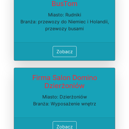
BusTom
Miasto: Rudniki
Branża: przewozy do Niemiec i Holandii,
przewozy busami
Zobacz
Firma Salon Domino
Dzierżoniów
Miasto: Dzierżoniów
Branża: Wyposażenie wnętrz
Zobacz