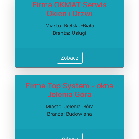
Firma OKMAT Serwis
Okien i Drzwi
Miasto: Bielsko-Biała
Branża: Usługi
Zobacz
Firma Top System - okna
Jelenia Góra
Miasto: Jelenia Góra
Branża: Budowlana
Zobacz