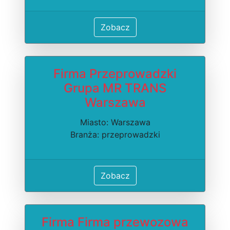
Zobacz
Firma Przeprowadzki
Grupa MR TRANS
Warszawa
Miasto: Warszawa
Branża: przeprowadzki
Zobacz
Firma Firma przewozowa