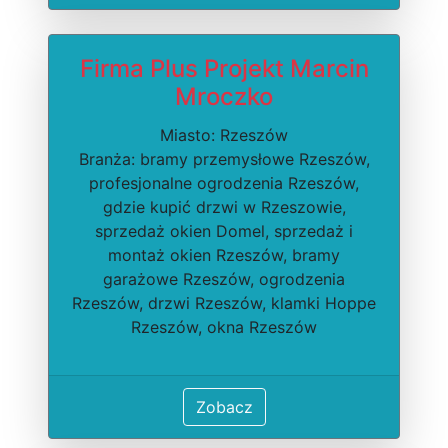
Firma Plus Projekt Marcin
Mroczko
Miasto: Rzeszów
Branża: bramy przemysłowe Rzeszów,
profesjonalne ogrodzenia Rzeszów,
gdzie kupić drzwi w Rzeszowie,
sprzedaż okien Domel, sprzedaż i
montaż okien Rzeszów, bramy
garażowe Rzeszów, ogrodzenia
Rzeszów, drzwi Rzeszów, klamki Hoppe
Rzeszów, okna Rzeszów
Zobacz