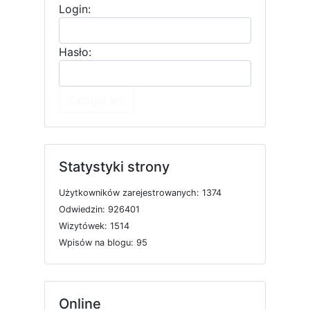
Login:
Hasło:
Zaloguj się
Statystyki strony
U
ż
y
t
k
o
w
n
i
k
ó
w
z
a
r
e
j
e
s
t
r
o
w
a
n
y
c
h: 1374
O
d
w
i
e
d
z
i
n: 926401
W
i
z
y
t
ó
w
e
k: 1514
W
p
i
s
ó
w
n
a
b
l
o
g
u: 95
Online