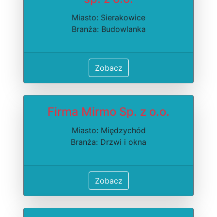
Miasto: Sierakowice
Branża: Budowlanka
Zobacz
Firma Mirmo Sp. z o.o.
Miasto: Międzychód
Branża: Drzwi i okna
Zobacz