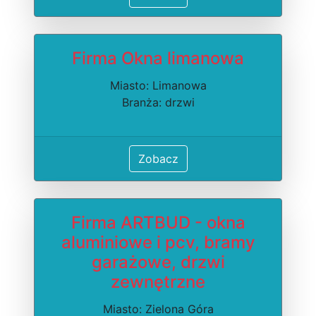
Firma Okna limanowa
Miasto: Limanowa
Branża: drzwi
Zobacz
Firma ARTBUD - okna
aluminiowe i pcv, bramy
garażowe, drzwi
zewnętrzne
Miasto: Zielona Góra