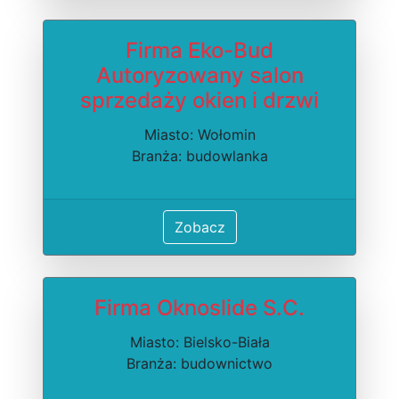
Firma Eko-Bud
Autoryzowany salon
sprzedaży okien i drzwi
Miasto: Wołomin
Branża: budowlanka
Zobacz
Firma Oknoslide S.C.
Miasto: Bielsko-Biała
Branża: budownictwo