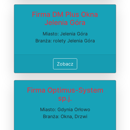
Firma DM Plus Okna
Jelenia Góra
Miasto: Jelenia Góra
Branża: rolety Jelenia Góra
Zobacz
Firma Optimus-System
sp.j.
Miasto: Gdynia Orłowo
Branża: Okna, Drzwi