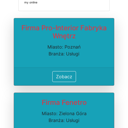
my online
Firma Pro-Interior Fabryka
Wnętrz
Miasto: Poznań
Branża: Usługi
Zobacz
Firma Fenetro
Miasto: Zielona Góra
Branża: Usługi