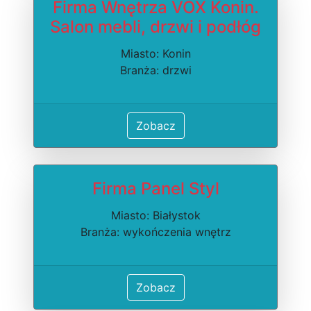
Firma Wnętrza VOX Konin.
Salon mebli, drzwi i podłóg
Miasto: Konin
Branża: drzwi
Zobacz
Firma Panel Styl
Miasto: Białystok
Branża: wykończenia wnętrz
Zobacz