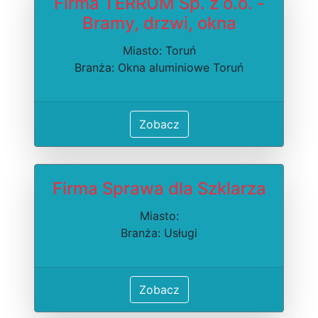
Firma TERRUM Sp. z o.o. -
Bramy, drzwi, okna
Miasto: Toruń
Branża: Okna aluminiowe Toruń
Zobacz
Firma Sprawa dla Szklarza
Miasto:
Branża: Usługi
Zobacz