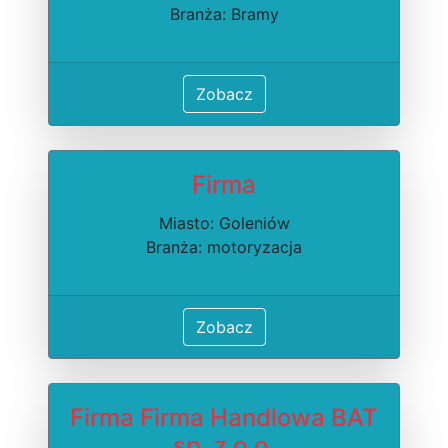
Branża: Bramy
Zobacz
Firma
Miasto: Goleniów
Branża: motoryzacja
Zobacz
Firma Firma Handlowa BAT
sp. z o.o.