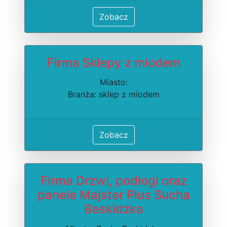
Zobacz
Firma Sklepy z miodem
Miasto:
Branża: sklep z miodem
Zobacz
Firma Drzwi, podłogi oraz
panele Majster Plus Sucha
Beskidzka