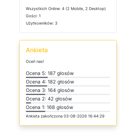
W
s
z
y
s
t
k
i
c
h
O
n
l
i
n
e: 4 (2
M
o
b
i
l
e, 2
D
e
s
k
t
o
p)
G
o
ś
c
i: 1
U
ż
y
t
k
o
w
n
i
k
ó
w: 3
Ankieta
O
c
e
ń
n
a
s
!
O
c
e
n
a 5: 187 głosów
O
c
e
n
a 4: 182 głosów
O
c
e
n
a 3: 164 głosów
O
c
e
n
a 2: 42 głosów
O
c
e
n
a 1: 168 głosów
Ankieta
z
a
k
o
ń
c
z
o
n
a 03-08-2026 16:44:29