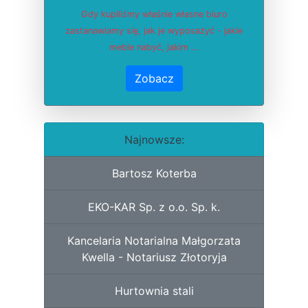
Gdy kupiliśmy właśnie własne biuro
zastanawiamy się, jak je wyposażyć - jakie
meble nabyć, jakim ...
Zobacz
Najnowsze:
Bartosz Koterba
EKO-KAR Sp. z o.o. Sp. k.
Kancelaria Notarialna Małgorzata
Kwella - Notariusz Złotoryja
Hurtownia stali