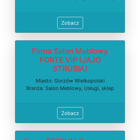
Zobacz
Firma Salon Meblowy
FORTE VIP (JAJO
STRUSIA)
Miasto: Gorzów Wielkopolski
Branża: Salon Meblowy, Usługi, sklep
Zobacz