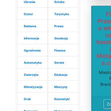
Ubrania
Sztuka
F
Dzieci
Turystyka
Prze
Reklama
Prawo
e wł
us
Informacje
Geodezja
kosm
Ogrodzenia
Finanse
Meta
a.c
Automatyka
Serwis
Miasto
Zwierzęta
Edukacja
Branż
Klimatyzacja
Maszyny
Druk
Kosmetyki
Z