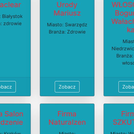
aclear
Urody
WŁOS
Mariusz
Bogu
 Białystok
Wałac
: zdrowie
Miasto: Swarzędz
k
Branża: Zdrowie
Mias
Niedrzwi
Branża:
włos
obacz
Zobacz
Zoba
a Salon
Firma
Fir
dzenie
Naturalzen
SZKU
o: Kraków
Miasto:
Miasto: W