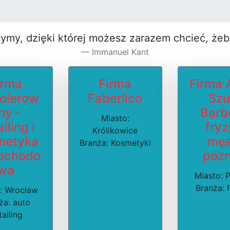
symy, dzięki której możesz za­razem chcieć, że
Immanuel Kant
irma
Firma
Firma
olerow
Faberlico
Szu
ny -
Barb
Miasto:
iling i
fryz
Królikowice
metyka
męs
Branża: Kosmetyki
ochodo
poz
wa
Miasto: 
Branża: 
: Wrocław
ża: auto
tailing