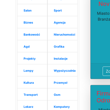
Nov
Salon
Sport
Miasto:
Branża
Biznes
Agencja
Bankowość
Nieruchomości
Agd
Grafika
Projekty
Instalacje
Lampy
Wypożyczalnia
Z
Kultura
Przemysł
Firm
Transport
Gsm
Odro
Lekarz
Komputery
Miast