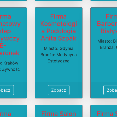
irma
Firma
Fir
rnetowy
Kosmetologi
Barbe
klep
a Podologia
Biały
żywczy
Anita Szpak
Miasto: B
E-
Branża: 
Miasto: Gdynia
wronek
Branża: Medycyna
Estetyczna
o: Kraków
: Żywność
obacz
Zobacz
Zoba
irma
Firma Salon
Firma