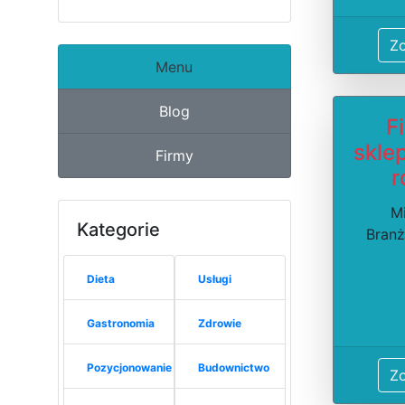
Z
Menu
Blog
F
sklep
Firmy
r
Mi
Kategorie
Branż
Dieta
Usługi
Gastronomia
Zdrowie
Pozycjonowanie
Budownictwo
Z