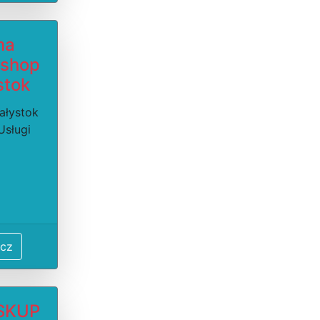
ma
rshop
stok
iałystok
Usługi
cz
 SKUP