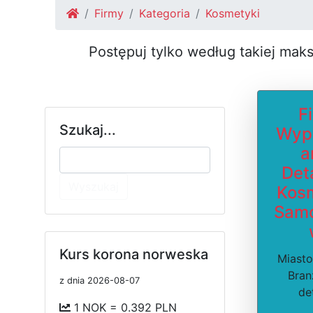
Firmy
Kategoria
Kosmetyki
Postępuj tylko według takiej mak
F
Szukaj...
Wyp
a
Deta
Wyszukaj
Kos
Sam
Kurs korona norweska
Miasto
Bran
z dnia 2026-08-07
de
1 NOK = 0.392 PLN