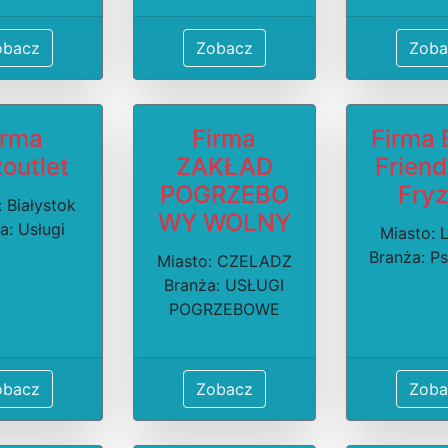
obacz
Zobacz
Zoba
irma
Firma
Firma 
outlet
ZAKŁAD
Friend
POGRZEBO
Fryz
 Białystok
WY WOLNY
a: Usługi
Miasto: 
Branża: Psi
Miasto: CZELADZ
Branża: USŁUGI
POGRZEBOWE
obacz
Zobacz
Zoba