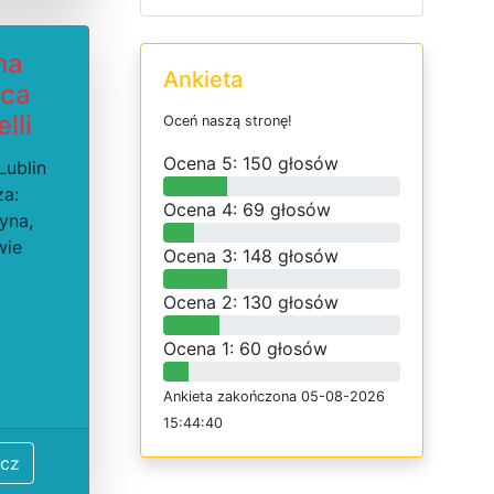
ma
Ankieta
ica
lli
O
c
e
ń
n
a
s
z
ą
s
t
r
o
n
ę
!
O
c
e
n
a 5: 150 głosów
Lublin
ża:
O
c
e
n
a 4: 69 głosów
yna,
wie
O
c
e
n
a 3: 148 głosów
O
c
e
n
a 2: 130 głosów
O
c
e
n
a 1: 60 głosów
Ankieta
z
a
k
o
ń
c
z
o
n
a 05-08-2026
15:44:40
cz