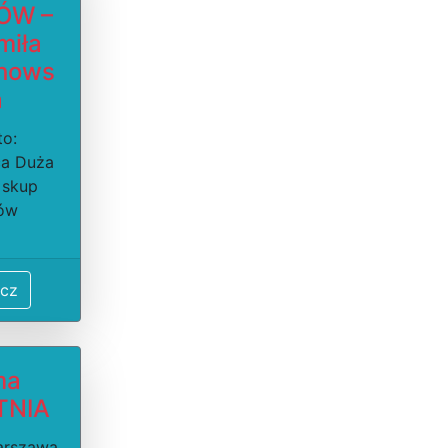
ÓW –
miła
hows
a
to:
ca Duża
 skup
ów
cz
ma
TNIA
arszawa