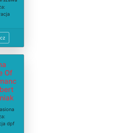
ża:
racja
cz
ma
e Of
rmanc
obert
iniak
Jasiona
ża:
cja dpf