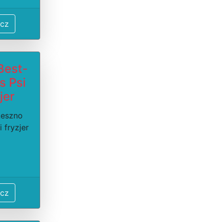
cz
Best-
s Psi
jer
Leszno
 fryzjer
cz