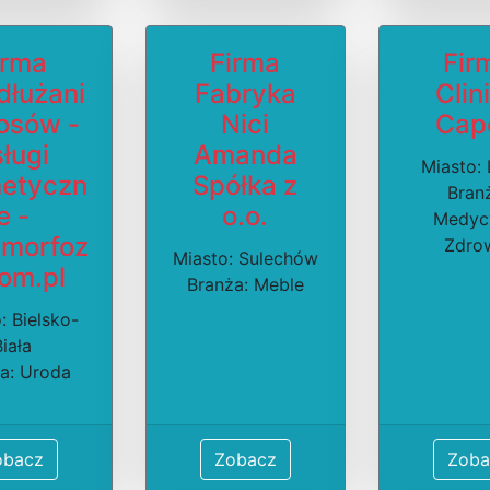
irma
Firma
Fir
dłużani
Fabryka
Clin
osów -
Nici
Cape
ługi
Amanda
Miasto: 
etyczn
Spółka z
Bran
e -
o.o.
Medyc
morfoz
Zdro
Miasto: Sulechów
om.pl
Branża: Meble
: Bielsko-
Biała
a: Uroda
obacz
Zobacz
Zoba