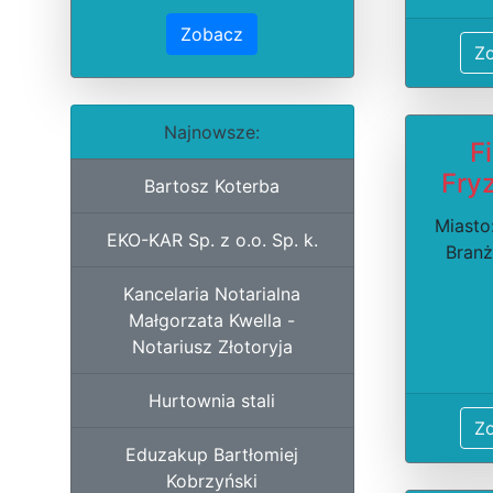
Zobacz
Z
Najnowsze:
F
Fryz
Bartosz Koterba
Miasto:
EKO-KAR Sp. z o.o. Sp. k.
Branż
Kancelaria Notarialna
Małgorzata Kwella -
Notariusz Złotoryja
Hurtownia stali
Z
Eduzakup Bartłomiej
Kobrzyński