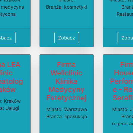
: medycyna
Branża: kosmetyki
Bran
etyczna
Restau
obacz
Zobacz
Zoba
ma LEA
Firma
Fir
linic
Wellclinic
Hous
atolog
Klinika
Perfo
aków
Medycyny
e - R
Estetycznej
Seraf
o: Kraków
a: Usługi
Miasto: Warszawa
Miasto: 
Branża: liposukcja
Bran
regenera