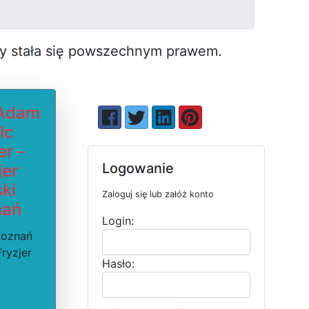
by stała się pow­szechnym prawem.
 Adam
lc
er -
Logowanie
jer
ki
Zaloguj się lub załóż konto
nań
Login:
Poznań
Fryzjer
Hasło: