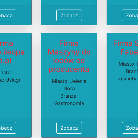
obacz
Zobacz
Zoba
irma
Firma
Firma 
.ileopa
Maszyny do
Fabe
d.pl
lodów od
Miasto: 
producenta
Bran
asto:
kosmetyk
a: Usługi
Miasto: Jelenia
Góra
Branża:
Gastronomia
obacz
Zobacz
Zoba