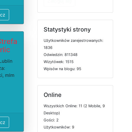
Zaloguj się
cz
Statystyki strony
Strefa
U
ż
y
t
k
o
w
n
i
k
ó
w
z
a
r
e
j
e
s
t
r
o
w
a
n
y
c
h:
rlic
1836
O
d
w
i
e
d
z
i
n: 811348
Lublin
W
i
z
y
t
ó
w
e
k: 1515
ża:
W
p
i
s
ó
w
n
a
b
l
o
g
u: 95
i, mlm
Online
W
s
z
y
s
t
k
i
c
h
O
n
l
i
n
e: 11 (2
M
o
b
i
l
e, 9
D
e
s
k
t
o
p)
G
o
ś
c
i: 2
cz
U
ż
y
t
k
o
w
n
i
k
ó
w: 9