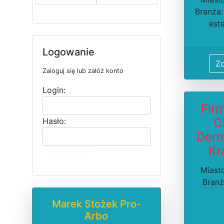
Branża
est
Logowanie
Z
Zaloguj się lub załóż konto
Login:
Fir
C
Hasło:
Derm
Kr
Zaloguj się
Miast
Branż
Marek Stożek Pro-
Arbo