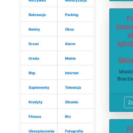
Rozrywka
Motoryzacja
Rekreacja
Parking
F
Inte
Kwiaty
Okna
s
spo
Drzwi
Alarm
Sko
Uroda
Meble
Miast
Bhp
Internet
Branża
Suplementy
Telewizja
Z
Kredyty
Obuwie
Fitness
Rtv
F
Ubezpieczenia
Fotografia