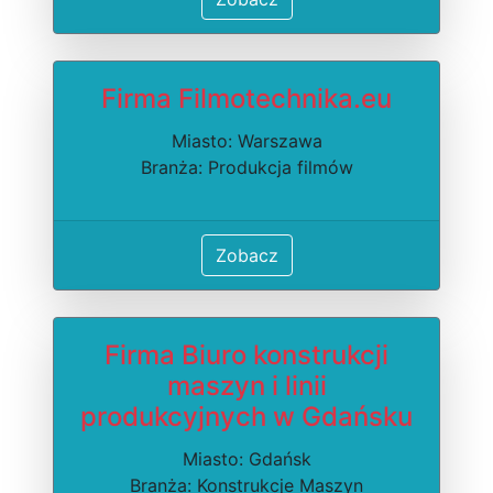
Firma Filmotechnika.eu
Miasto: Warszawa
Branża: Produkcja filmów
Zobacz
Firma Biuro konstrukcji
maszyn i linii
produkcyjnych w Gdańsku
Miasto: Gdańsk
Branża: Konstrukcje Maszyn