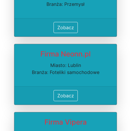
Branża: Przemysł
Zobacz
Firma Neonn.pl
Miasto: Lublin
Branża: Foteliki samochodowe
Zobacz
Firma Vipera