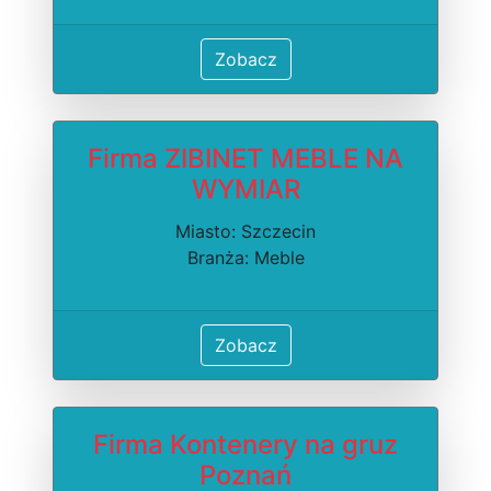
Zobacz
Firma ZIBINET MEBLE NA
WYMIAR
Miasto: Szczecin
Branża: Meble
Zobacz
Firma Kontenery na gruz
Poznań