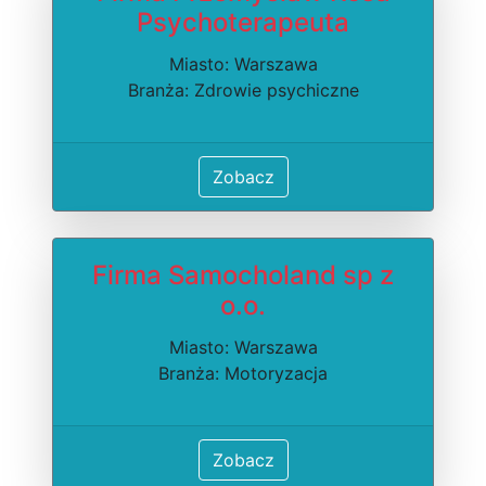
Psychoterapeuta
Miasto: Warszawa
Branża: Zdrowie psychiczne
Zobacz
Firma Samocholand sp z
o.o.
Miasto: Warszawa
Branża: Motoryzacja
Zobacz