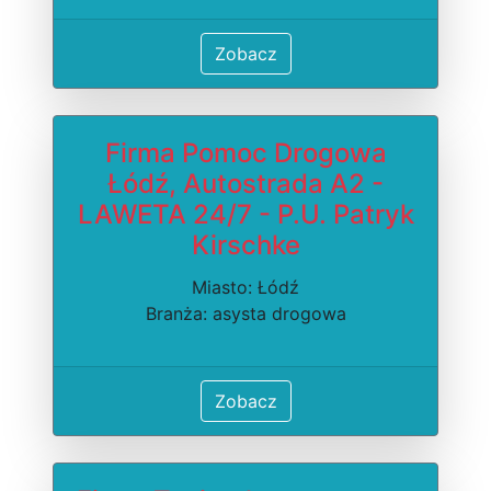
Zobacz
Firma Pomoc Drogowa
Łódź, Autostrada A2 -
LAWETA 24/7 - P.U. Patryk
Kirschke
Miasto: Łódź
Branża: asysta drogowa
Zobacz