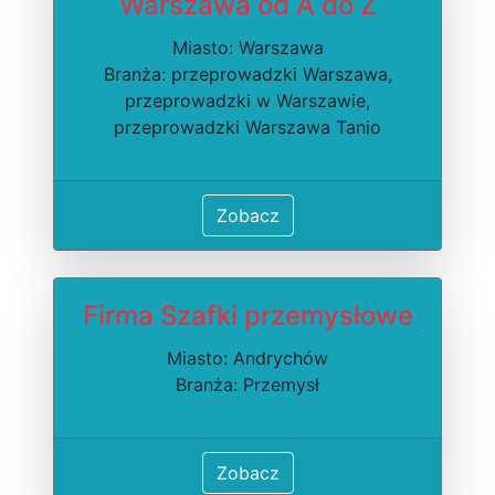
Warszawa od A do Z
Miasto: Warszawa
Branża: przeprowadzki Warszawa,
przeprowadzki w Warszawie,
przeprowadzki Warszawa Tanio
Zobacz
Firma Szafki przemysłowe
Miasto: Andrychów
Branża: Przemysł
Zobacz