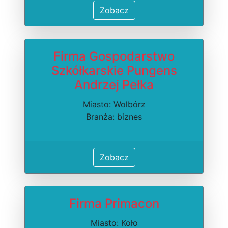
Zobacz
Firma Gospodarstwo
Szkółkarskie Pungens
Andrzej Pełka
Miasto: Wolbórz
Branża: biznes
Zobacz
Firma Primacon
Miasto: Koło