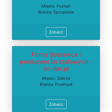
Miasto: Poznań
Branża: Sprzątanie
Zobacz
Firma Dostawca i
producent lin stalowych -
lin-dar.pl
Miasto: Zabrze
Branża: Przemysł
Zobacz