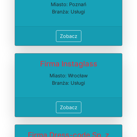
Miasto: Poznań
Branża: Usługi
Zobacz
Firma Instaglass
Miasto: Wrocław
Branża: Usługi
Zobacz
Firma Dress-code Sp. z