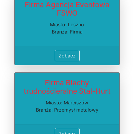
Firma Agencja Eventowa
FSWO
Miasto: Leszno
Branża: Firma
Zobacz
Firma Blachy
trudnościeralne Stal-Hurt
Miasto: Marciszów
Branża: Przemysł metalowy
Zobacz