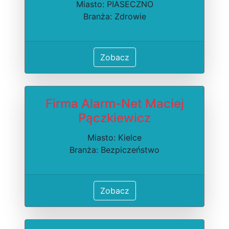
Miasto: PIASECZNO
Branża: Zdrowie
Zobacz
Firma Alarm-Net Maciej
Pączkiewicz
Miasto: Kielce
Branża: Bezpiczeństwo
Zobacz