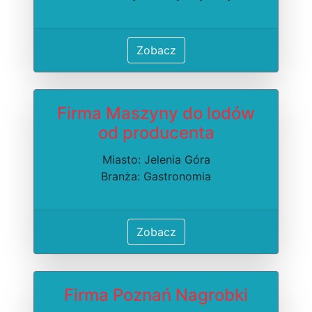
Zobacz
Firma Maszyny do lodów
od producenta
Miasto: Jelenia Góra
Branża: Gastronomia
Zobacz
Firma Poznań Nagrobki