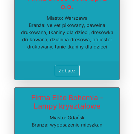
o.o.
Miasto: Warszawa
Branża: velvet pikowany, bawełna
drukowana, tkaniny dla dzieci, dresówka
drukowana, dzianina dresowa, poliester
drukowany, tanie tkaniny dla dzieci
Zobacz
Firma Elite Bohemia -
Lampy kryształowe
Miasto: Gdańsk
Branża: wyposażenie mieszkań