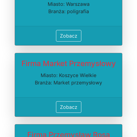
Miasto: Warszawa
Branża: poligrafia
Zobacz
Firma Market Przemysłowy
Miasto: Koszyce Wielkie
Branża: Market przemysłowy
Zobacz
Firma Przemysław Rosa