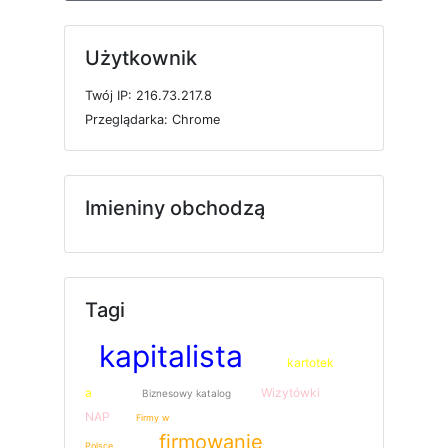
Użytkownik
T
w
ó
j
I
P: 216.73.217.8
P
r
z
e
g
l
ą
d
a
r
k
a: Chrome
Imieniny obchodzą
Tagi
kapitalista
kartotek
a
Wizytówki
Biznesowy katalog
NAP
Firmy w
firmowanie
Polsce