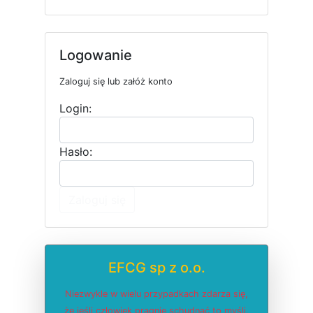
Logowanie
Zaloguj się lub załóż konto
Login:
Hasło:
Zaloguj się
EFCG sp z o.o.
Niezwykle w wielu przypadkach zdarza się,
że jeśli człowiek pragnie schudnąć to myśli,