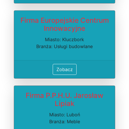
Firma Europejskie Centrum
Innowacyjne
Miasto: Kluczbork
Branża: Usługi budowlane
Zobacz
Firma P.P.H.U. Jarosław
Lipiak
Miasto: Luboń
Branża: Meble