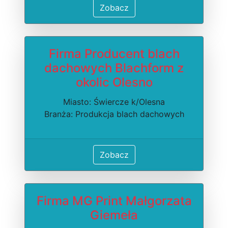
Zobacz
Firma Producent blach
dachowych Blachform z
okolic Olesno
Miasto: Świercze k/Olesna
Branża: Produkcja blach dachowych
Zobacz
Firma MG Print Małgorzata
Giemeła