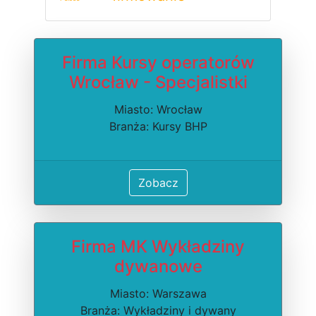
Firma Kursy operatorów
Wrocław - Specjalistki
Miasto: Wrocław
Branża: Kursy BHP
Zobacz
Firma MK Wykładziny
dywanowe
Miasto: Warszawa
Branża: Wykładziny i dywany