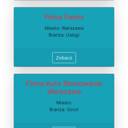
Firma Famix
Miasto: Warszawa
Branża: Usługi
Zobacz
Firma Auto Złomowanie
Warszawa
Miasto:
Branża: Szrot