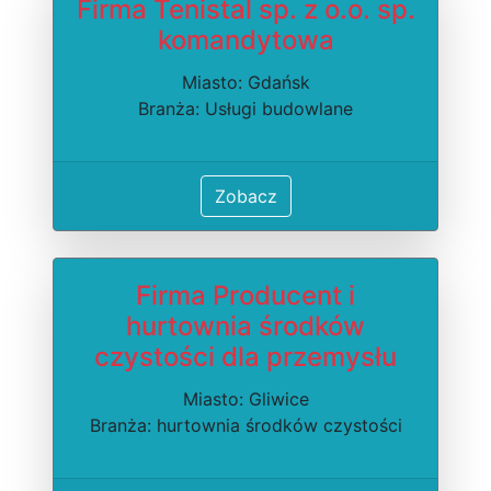
Firma Tenistal sp. z o.o. sp.
komandytowa
Miasto: Gdańsk
Branża: Usługi budowlane
Zobacz
Firma Producent i
hurtownia środków
czystości dla przemysłu
Miasto: Gliwice
Branża: hurtownia środków czystości