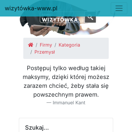
wizytówka-www.pl
Firmy
Kategoria
Przemysł
Postępuj tylko według takiej
maksymy, dzięki której możesz
za­razem chcieć, żeby stała się
pow­szechnym prawem.
Immanuel Kant
Szukaj...