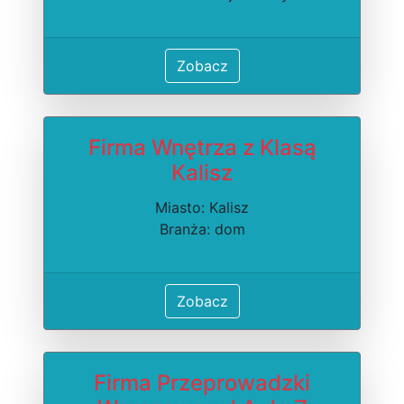
Zobacz
Firma Wnętrza z Klasą
Kalisz
Miasto: Kalisz
Branża: dom
Zobacz
Firma Przeprowadzki