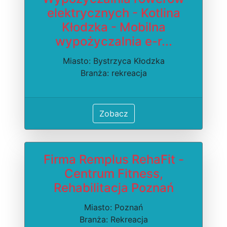
elektrycznych - Kotlina
Kłodzka - Mobilna
wypożyczalnia e-r...
Miasto: Bystrzyca Kłodzka
Branża: rekreacja
Zobacz
Firma Remplus RehaFit -
Centrum Fitness,
Rehabilitacja Poznań
Miasto: Poznań
Branża: Rekreacja