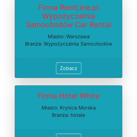
Firma RentLine.pl
Wypożyczalnia
Samochodów Car Rental
Miasto: Warszawa
Branża: Wypożyczalnia Samochodów
Zobacz
Firma Hotel White
Miasto: Krynica Morska
Branża: hotele