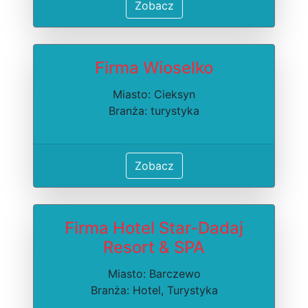
Zobacz
Firma Wioselko
Miasto: Cieksyn
Branża: turystyka
Zobacz
Firma Hotel Star-Dadaj
Resort & SPA
Miasto: Barczewo
Branża: Hotel, Turystyka