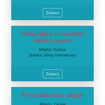
Zobacz
Firma Sklep z rowerami
elektrycznymi
Miasto: Gorlice
Branża: Sklep internetowy
Zobacz
Firma Gościniec zagaje
Miasto: Zagaje