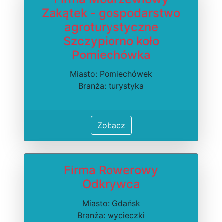
Zakątek - gospodarstwo
agroturystyczne
Szczypiorno koło
Pomiechówka
Miasto: Pomiechówek
Branża: turystyka
Zobacz
Firma Rowerowy
Odkrywca
Miasto: Gdańsk
Branża: wycieczki