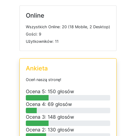
Online
W
s
z
y
s
t
k
i
c
h
O
n
l
i
n
e: 20 (18
M
o
b
i
l
e, 2
D
e
s
k
t
o
p)
G
o
ś
c
i: 9
U
ż
y
t
k
o
w
n
i
k
ó
w: 11
Ankieta
O
c
e
ń
n
a
s
z
ą
s
t
r
o
n
ę
!
O
c
e
n
a 5: 150 głosów
O
c
e
n
a 4: 69 głosów
O
c
e
n
a 3: 148 głosów
O
c
e
n
a 2: 130 głosów