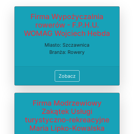
Firma Wypożyczalnia
rowerów - F.P.H.U.
WOMAG Wojciech Hebda
Miasto: Szczawnica
Branża: Rowery
Zobacz
Firma Modrzewiowy
Zakątek Usługi
turystyczno-rekreacyjne
Maria Lipko-Kowalska