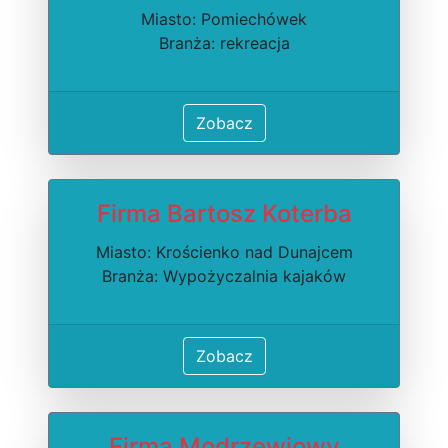
Miasto: Pomiechówek
Branża: rekreacja
Zobacz
Firma Bartosz Koterba
Miasto: Krościenko nad Dunajcem
Branża: Wypożyczalnia kajaków
Zobacz
Firma Modrzewiowy