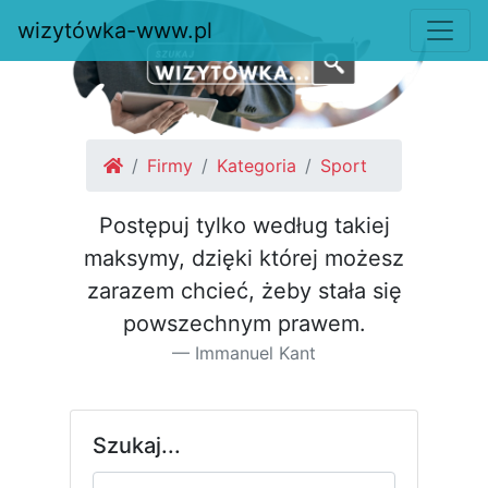
wizytówka-www.pl
Firmy
Kategoria
Sport
Postępuj tylko według takiej
maksymy, dzięki której możesz
za­razem chcieć, żeby stała się
pow­szechnym prawem.
Immanuel Kant
Szukaj...