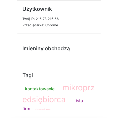
Użytkownik
T
w
ó
j
I
P: 216.73.216.66
P
r
z
e
g
l
ą
d
a
r
k
a: Chrome
Imieniny obchodzą
Tagi
mikroprz
kontaktowanie
edsiębiorca
Lista
firm
skontaktować