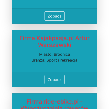
Zobacz
Firma Kajakpasja.pl Artur
Warszawski
Miasto: Brodnica
Branża: Sport i rekreacja
Zobacz
Firma ride-ebike.pl -
Wypożyczalnia rowerów