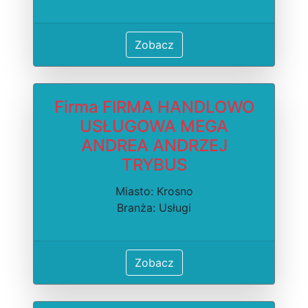
Zobacz
Firma FIRMA HANDLOWO
USŁUGOWA MEGA
ANDREA ANDRZEJ
TRYBUS
Miasto: Krosno
Branża: Usługi
Zobacz