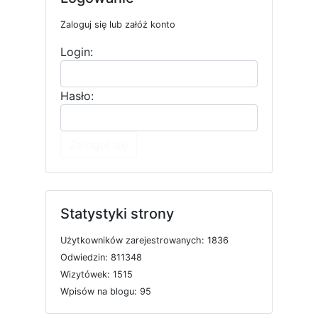
Zaloguj się lub załóż konto
Login:
Hasło:
Zaloguj się
Statystyki strony
U
ż
y
t
k
o
w
n
i
k
ó
w
z
a
r
e
j
e
s
t
r
o
w
a
n
y
c
h: 1836
O
d
w
i
e
d
z
i
n: 811348
W
i
z
y
t
ó
w
e
k: 1515
W
p
i
s
ó
w
n
a
b
l
o
g
u: 95