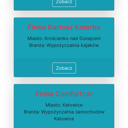
Zobacz
Firma Bartosz Koterba
Miasto: Krościenko nad Dunajcem
Branża: Wypożyczalnia kajaków
Zobacz
Firma Comfortcar
Miasto: Katowice
Branża: Wypożyczalnia samochodów
Katowice