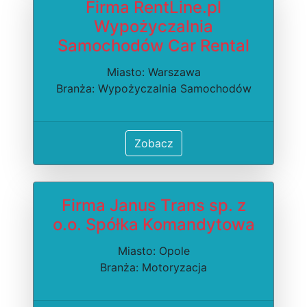
Firma RentLine.pl
Wypożyczalnia
Samochodów Car Rental
Miasto: Warszawa
Branża: Wypożyczalnia Samochodów
Zobacz
Firma Janus Trans sp. z
o.o. Spółka Komandytowa
Miasto: Opole
Branża: Motoryzacja