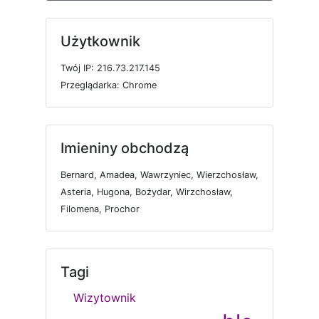
Użytkownik
T
w
ó
j
I
P: 216.73.217.145
P
r
z
e
g
l
ą
d
a
r
k
a: Chrome
Imieniny obchodzą
Bernard, Amadea, Wawrzyniec, Wierzchosław,
Asteria, Hugona, Bożydar, Wirzchosław,
Filomena, Prochor
Tagi
Wizytownik