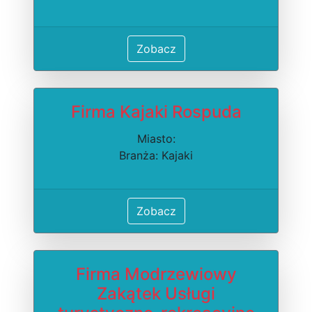
Zobacz
Firma Kajaki Rospuda
Miasto:
Branża: Kajaki
Zobacz
Firma Modrzewiowy
Zakątek Usługi