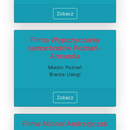
Zobacz
Firma Wypożyczania
samochodów Poznań -
Armanda
Miasto: Poznań
Branża: Usługi
Zobacz
Firma Michał Andrzejczak