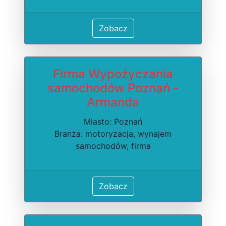
Zobacz
Firma Wypożyczania
samochodów Poznań -
Armanda
Miasto: Poznań
Branża: motoryzacja, wynajem
samochodów, firma
Zobacz