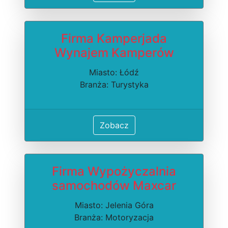
Firma Kamperjada
Wynajem Kamperów
Miasto: Łódź
Branża: Turystyka
Zobacz
Firma Wypożyczalnia
samochodów Maxcar
Miasto: Jelenia Góra
Branża: Motoryzacja