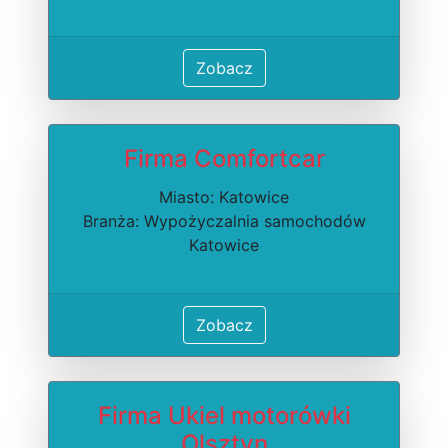
Zobacz
Firma Comfortcar
Miasto: Katowice
Branża: Wypożyczalnia samochodów
Katowice
Zobacz
Firma Ukiel motorówki
Olsztyn