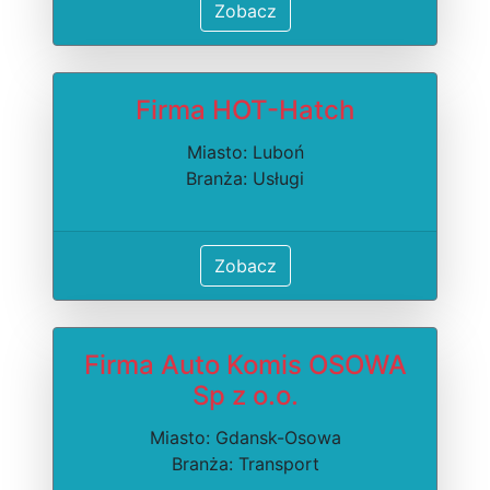
Zobacz
Firma HOT-Hatch
Miasto: Luboń
Branża: Usługi
Zobacz
Firma Auto Komis OSOWA
Sp z o.o.
Miasto: Gdansk-Osowa
Branża: Transport