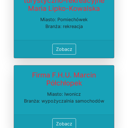
turystyczno-rekreacyjne
Maria Lipko-Kowalska
Miasto: Pomiechówek
Branża: rekreacja
Zobacz
Firma F.H.U. Marcin
Półchłopek
Miasto: Iwonicz
Branża: wypożyczalnia samochodów
Zobacz