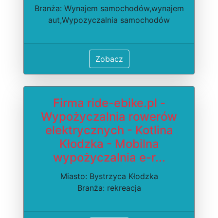
Branża: Wynajem samochodów,wynajem
aut,Wypozyczalnia samochodów
Zobacz
Firma ride-ebike.pl -
Wypożyczalnia rowerów
elektrycznych - Kotlina
Kłodzka - Mobilna
wypożyczalnia e-r...
Miasto: Bystrzyca Kłodzka
Branża: rekreacja