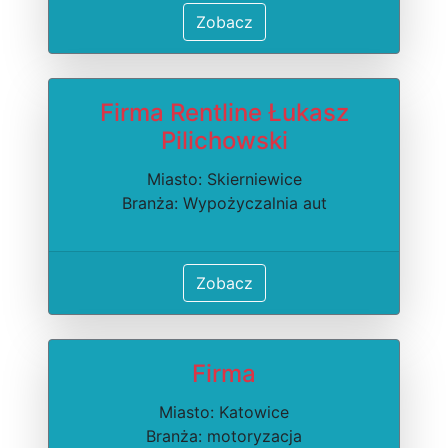
Zobacz
Firma Rentline Łukasz
Pilichowski
Miasto: Skierniewice
Branża: Wypożyczalnia aut
Zobacz
Firma
Miasto: Katowice
Branża: motoryzacja