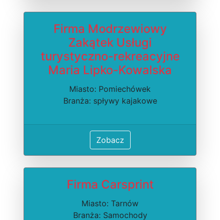
Firma Modrzewiowy
Zakątek Usługi
turystyczno-rekreacyjne
Maria Lipko-Kowalska
Miasto: Pomiechówek
Branża: spływy kajakowe
Zobacz
Firma Carsprint
Miasto: Tarnów
Branża: Samochody