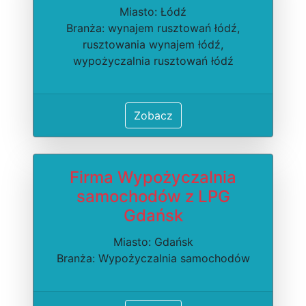
Miasto: Łódź
Branża: wynajem rusztowań łódź,
rusztowania wynajem łódź,
wypożyczalnia rusztowań łódź
Zobacz
Firma Wypożyczalnia
samochodów z LPG
Gdańsk
Miasto: Gdańsk
Branża: Wypożyczalnia samochodów