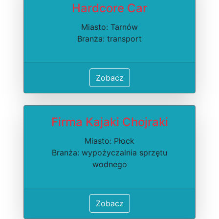
Hardcore Car
Miasto: Tarnów
Branża: transport
Zobacz
Firma Kajaki Chojraki
Miasto: Płock
Branża: wypożyczalnia sprzętu
wodnego
Zobacz