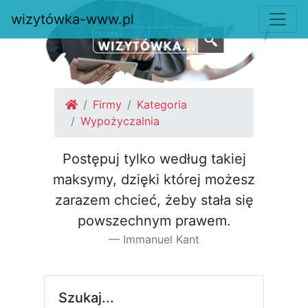
wizytówka-www.pl
Firmy
Kategoria
Wypożyczalnia
Postępuj tylko według takiej
maksymy, dzięki której możesz
za­razem chcieć, żeby stała się
pow­szechnym prawem.
Immanuel Kant
Szukaj...