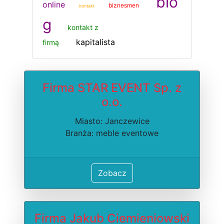
blo
online
biznesmen
kontakt
g
kontakt z
kapitalista
firmą
Firma STAR EVENT Sp. z
o.o.
Miasto: Janczewice
Branża: meble eventowe
Zobacz
Firma Jakub Ciemieniowski