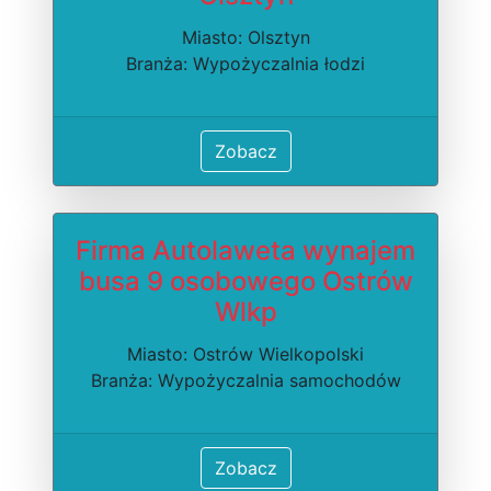
Miasto: Olsztyn
Branża: Wypożyczalnia łodzi
Zobacz
Firma Autolaweta wynajem
busa 9 osobowego Ostrów
Wlkp
Miasto: Ostrów Wielkopolski
Branża: Wypożyczalnia samochodów
Zobacz