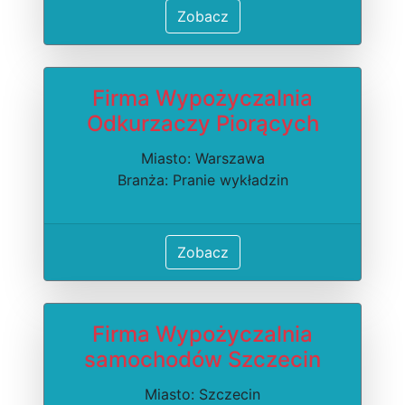
Zobacz
Firma Wypożyczalnia
Odkurzaczy Piorących
Miasto: Warszawa
Branża: Pranie wykładzin
Zobacz
Firma Wypożyczalnia
samochodów Szczecin
Miasto: Szczecin