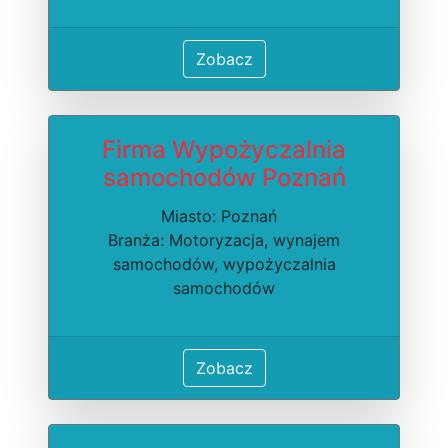
Zobacz
Firma Wypożyczalnia
samochodów Poznań
Miasto: Poznań
Branża: Motoryzacja, wynajem
samochodów, wypożyczalnia
samochodów
Zobacz