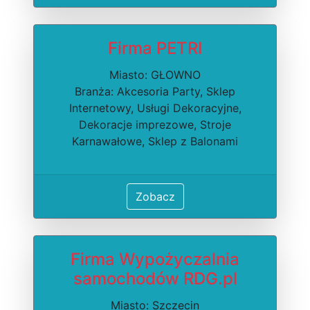
Firma PETRI
Miasto: GŁOWNO
Branża: Akcesoria Party, Sklep
Internetowy, Usługi Dekoracyjne,
Dekoracje imprezowe, Stroje
Karnawałowe, Sklep z Balonami
Zobacz
Firma Wypożyczalnia
samochodów RDG.pl
Miasto: Szczecin