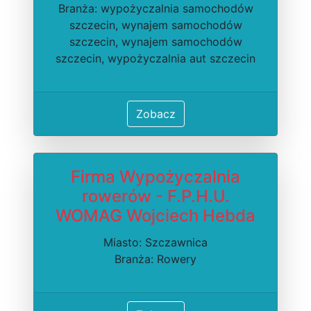
Branża: wypożyczalnia samochodów
szczecin, wynajem samochodów
szczecin, wynajem samochodów
szczecin, wypożyczalnia aut szczecin
Zobacz
Firma Wypożyczalnia
rowerów - F.P.H.U.
WOMAG Wojciech Hebda
Miasto: Szczawnica
Branża: Rowery