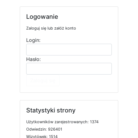
Logowanie
Zaloguj się lub załóż konto
Login:
Hasło:
Zaloguj się
Statystyki strony
U
ż
y
t
k
o
w
n
i
k
ó
w
z
a
r
e
j
e
s
t
r
o
w
a
n
y
c
h: 1374
O
d
w
i
e
d
z
i
n: 926401
W
i
z
y
t
ó
w
e
k: 1514