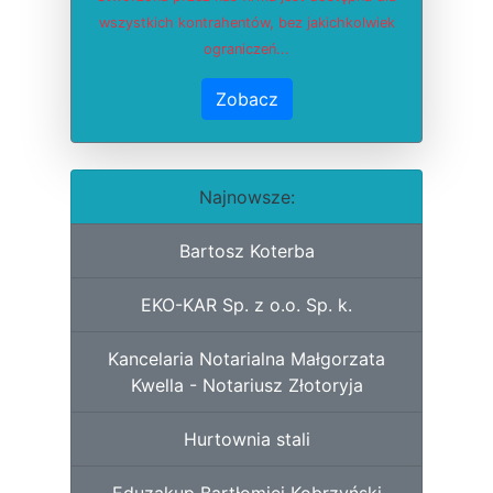
wszystkich kontrahentów, bez jakichkolwiek
ograniczeń...
Zobacz
Najnowsze:
Bartosz Koterba
EKO-KAR Sp. z o.o. Sp. k.
Kancelaria Notarialna Małgorzata
Kwella - Notariusz Złotoryja
Hurtownia stali
Eduzakup Bartłomiej Kobrzyński