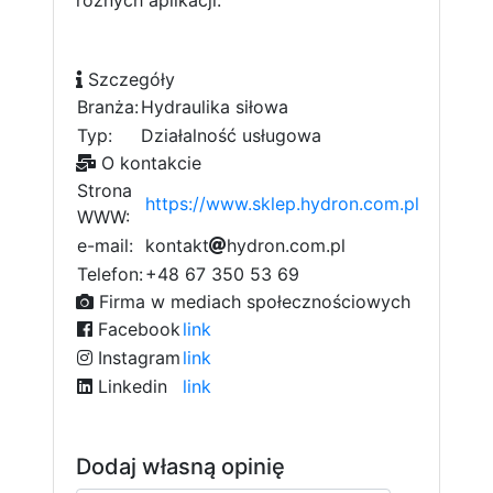
Szczegóły
Branża:
Hydraulika siłowa
Typ:
Działalność usługowa
O kontakcie
Strona
https://www.sklep.hydron.com.pl
WWW:
e-mail:
5
k
o
n
t
7
a
k
t
h
y
d
r
o
n
.
c
o
m
c
.
p
l
c
7
c
Telefon:
+48 67 350 53 69
b
f
Firma w mediach społecznościowych
Facebook
link
Instagram
link
Linkedin
link
Dodaj własną opinię