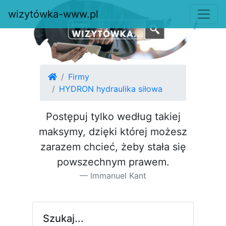
wizytówka-www.pl
Firmy
HYDRON hydraulika siłowa
Postępuj tylko według takiej
maksymy, dzięki której możesz
za­razem chcieć, żeby stała się
pow­szechnym prawem.
Immanuel Kant
Szukaj...