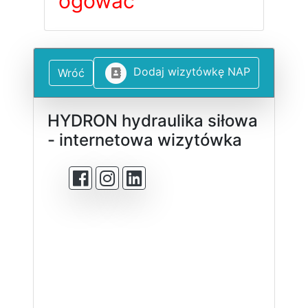
ogować
D
o
d
a
j
w
i
z
y
t
ó
w
k
ę
N
A
P
Wróć
HYDRON hydraulika siłowa
- internetowa wizytówka