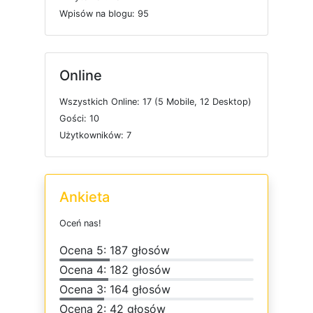
W
p
i
s
ó
w
n
a
b
l
o
g
u: 95
Online
W
s
z
y
s
t
k
i
c
h
O
n
l
i
n
e: 17 (5
M
o
b
i
l
e, 12
D
e
s
k
t
o
p)
G
o
ś
c
i: 10
U
ż
y
t
k
o
w
n
i
k
ó
w: 7
Ankieta
O
c
e
ń
n
a
s
!
O
c
e
n
a 5: 187 głosów
O
c
e
n
a 4: 182 głosów
O
c
e
n
a 3: 164 głosów
O
c
e
n
a 2: 42 głosów