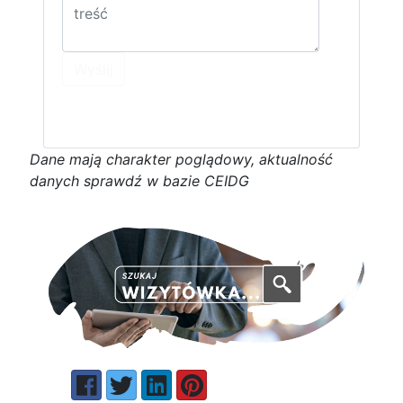
Wyślij
D
a
n
e
m
a
j
ą
c
h
a
r
a
k
t
e
r poglądowy,
a
k
t
u
a
l
n
o
ś
ć
d
a
n
y
c
h
s
p
r
a
w
d
ź w bazie CEIDG