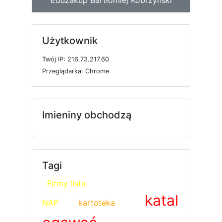
Użytkownik
T
w
ó
j
I
P: 216.73.217.60
P
r
z
e
g
l
ą
d
a
r
k
a: Chrome
Imieniny obchodzą
Tagi
Firmy lista
katal
NAP
kartoteka