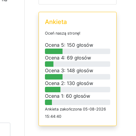
Ankieta
O
c
e
ń
n
a
s
z
ą
s
t
r
o
n
ę
!
O
c
e
n
a 5: 150 głosów
O
c
e
n
a 4: 69 głosów
O
c
e
n
a 3: 148 głosów
O
c
e
n
a 2: 130 głosów
O
c
e
n
a 1: 60 głosów
Ankieta
z
a
k
o
ń
c
z
o
n
a 05-08-2026
15:44:40