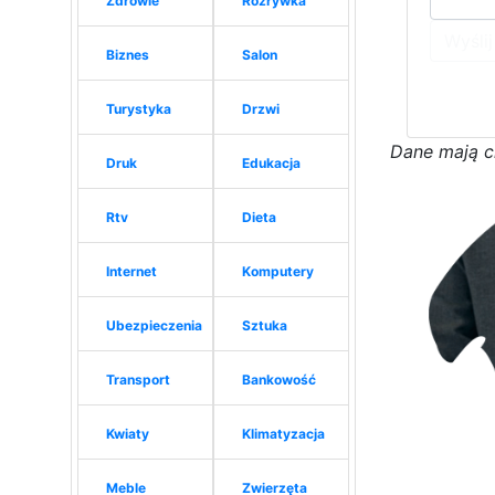
Zdrowie
Rozrywka
Wyślij
Biznes
Salon
Turystyka
Drzwi
D
a
n
e
m
a
j
ą
c
Druk
Edukacja
Rtv
Dieta
Internet
Komputery
Ubezpieczenia
Sztuka
Transport
Bankowość
Kwiaty
Klimatyzacja
Meble
Zwierzęta