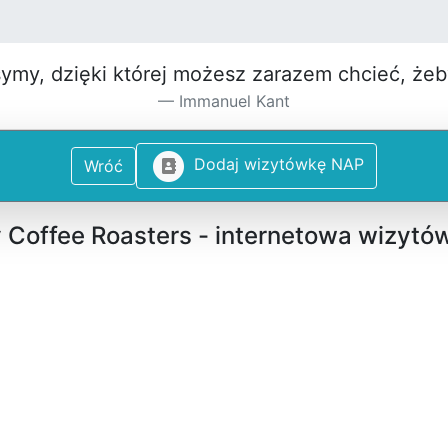
symy, dzięki której możesz za­razem chcieć, że
Immanuel Kant
D
o
d
a
j
w
i
z
y
t
ó
w
k
ę
N
A
P
Wróć
y Coffee Roasters - internetowa wizytó