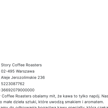
Story Coffee Roasters
02-495 Warszawa
Aleje Jerozolimskie 236
5223087762
:
36692079000000
 Coffee Roasters obalamy mit, że kawa to tylko napój. Na
to małe dzieła sztuki, które uwodzą smakiem i aromatem.
amy do odkrywania bogactwa kawy specialty, która czeka