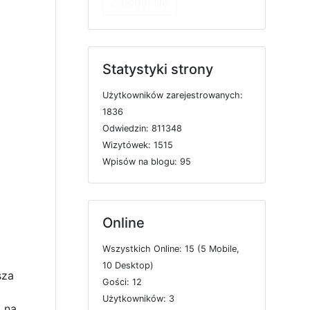
Zaloguj się
Statystyki strony
U
ż
y
t
k
o
w
n
i
k
ó
w
z
a
r
e
j
e
s
t
r
o
w
a
n
y
c
h:
1836
O
d
w
i
e
d
z
i
n: 811348
W
i
z
y
t
ó
w
e
k: 1515
W
p
i
s
ó
w
n
a
b
l
o
g
u: 95
Online
W
s
z
y
s
t
k
i
c
h
O
n
l
i
n
e: 15 (5
M
o
b
i
l
e,
10
D
e
s
k
t
o
p)
sza
G
o
ś
c
i: 12
U
ż
y
t
k
o
w
n
i
k
ó
w: 3
 na