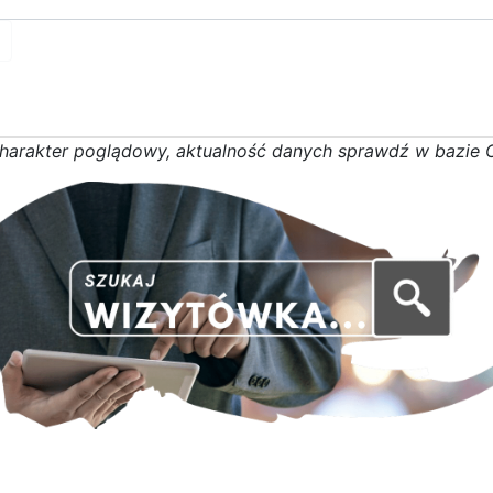
h
a
r
a
k
t
e
r poglądowy,
a
k
t
u
a
l
n
o
ś
ć
d
a
n
y
c
h
s
p
r
a
w
d
ź w bazie 