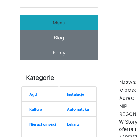
Menu
Blog
Firmy
Kategorie
Nazwa:
Miasto:
Agd
Instalacje
Adres:
NIP:
Kultura
Automatyka
REGON
W Story
Nieruchomości
Lekarz
oferta 
Zaprasz