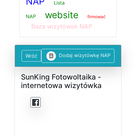
NAP
Lista
website
NAP
firmować
Baza wizytówek NAP
D
o
d
a
j
w
i
z
y
t
ó
w
k
ę
N
A
P
Wróć
SunKing Fotowoltaika -
internetowa wizytówka