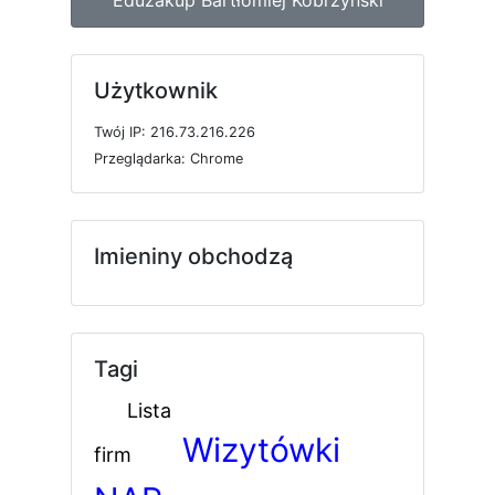
Użytkownik
T
w
ó
j
I
P: 216.73.216.226
P
r
z
e
g
l
ą
d
a
r
k
a: Chrome
Imieniny obchodzą
Tagi
Lista
Wizytówki
firm