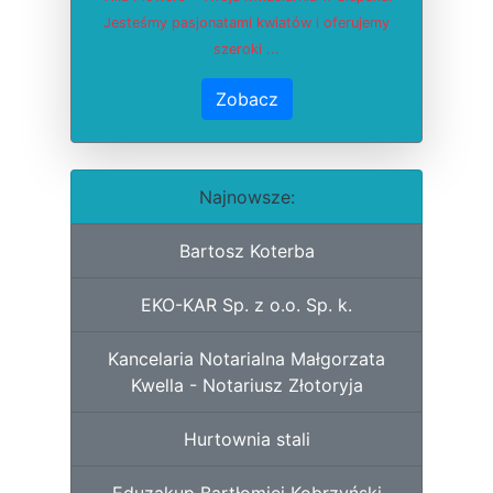
Jesteśmy pasjonatami kwiatów i oferujemy
szeroki ...
Zobacz
Najnowsze:
Bartosz Koterba
EKO-KAR Sp. z o.o. Sp. k.
Kancelaria Notarialna Małgorzata
Kwella - Notariusz Złotoryja
Hurtownia stali
Eduzakup Bartłomiej Kobrzyński