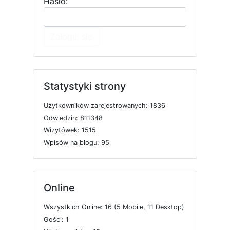
Hasło:
Zaloguj się
Statystyki strony
U
ż
y
t
k
o
w
n
i
k
ó
w
z
a
r
e
j
e
s
t
r
o
w
a
n
y
c
h: 1836
O
d
w
i
e
d
z
i
n: 811348
W
i
z
y
t
ó
w
e
k: 1515
W
p
i
s
ó
w
n
a
b
l
o
g
u: 95
Online
W
s
z
y
s
t
k
i
c
h
O
n
l
i
n
e: 16 (5
M
o
b
i
l
e, 11
D
e
s
k
t
o
p)
G
o
ś
c
i: 1