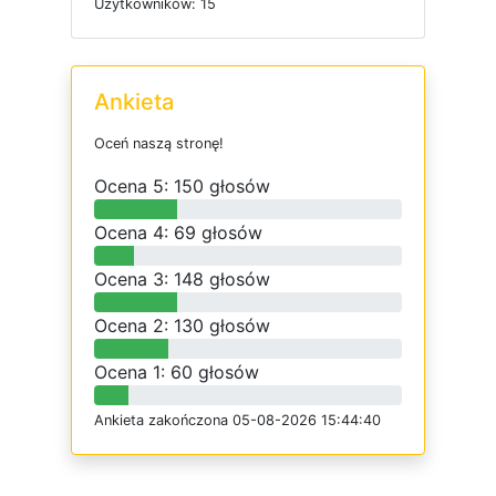
U
ż
y
t
k
o
w
n
i
k
ó
w: 15
Ankieta
O
c
e
ń
n
a
s
z
ą
s
t
r
o
n
ę
!
O
c
e
n
a 5: 150 głosów
O
c
e
n
a 4: 69 głosów
O
c
e
n
a 3: 148 głosów
O
c
e
n
a 2: 130 głosów
O
c
e
n
a 1: 60 głosów
Ankieta
z
a
k
o
ń
c
z
o
n
a 05-08-2026 15:44:40