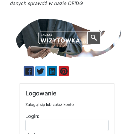
d
a
n
y
c
h
s
p
r
a
w
d
ź w bazie CEIDG
Logowanie
Zaloguj się lub załóż konto
Login: