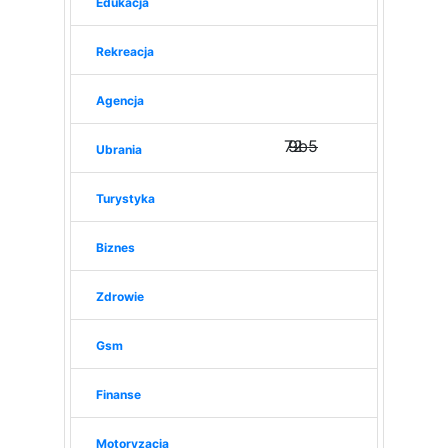
Edukacja
Rekreacja
Agencja
72
9b5
Ubrania
Turystyka
Biznes
Zdrowie
Gsm
Finanse
Motoryzacja