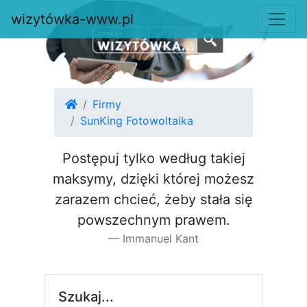
wizytówka-www.pl
Firmy
SunKing Fotowoltaika
Postępuj tylko według takiej
maksymy, dzięki której możesz
za­razem chcieć, żeby stała się
pow­szechnym prawem.
Immanuel Kant
Szukaj...