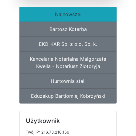
Najnowsze:
Bartosz Koterba
EKO-KAR Sp. z o.o. Sp. k.
Kancelaria Notarialna Małgorzata
Kwella - Notariusz Złotoryja
Hurtownia stali
Eduzakup Bartłomiej Kobrzyński
Użytkownik
T
w
ó
j
I
P: 216.73.216.156