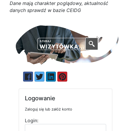
D
a
n
e
m
a
j
ą
c
h
a
r
a
k
t
e
r poglądowy,
a
k
t
u
a
l
n
o
ś
ć
d
a
n
y
c
h
s
p
r
a
w
d
ź w bazie CEIDG
Logowanie
Zaloguj się lub załóż konto
Login: