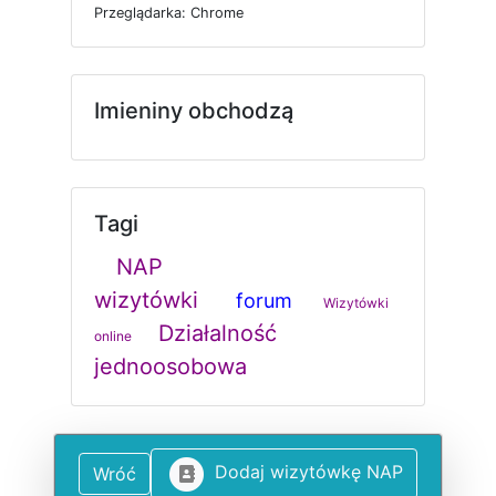
P
r
z
e
g
l
ą
d
a
r
k
a: Chrome
Imieniny obchodzą
Tagi
NAP
wizytówki
forum
Wizytówki
Działalność
online
jednoosobowa
D
o
d
a
j
w
i
z
y
t
ó
w
k
ę
N
A
P
Wróć