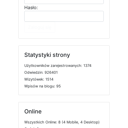
Hasło:
Zaloguj się
Statystyki strony
U
ż
y
t
k
o
w
n
i
k
ó
w
z
a
r
e
j
e
s
t
r
o
w
a
n
y
c
h: 1374
O
d
w
i
e
d
z
i
n: 926401
W
i
z
y
t
ó
w
e
k: 1514
W
p
i
s
ó
w
n
a
b
l
o
g
u: 95
Online
W
s
z
y
s
t
k
i
c
h
O
n
l
i
n
e: 8 (4
M
o
b
i
l
e, 4
D
e
s
k
t
o
p)