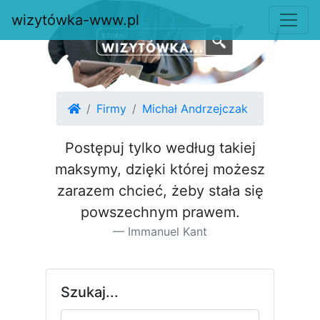
wizytówka-www.pl
Firmy
Michał Andrzejczak
Postępuj tylko według takiej
maksymy, dzięki której możesz
za­razem chcieć, żeby stała się
pow­szechnym prawem.
Immanuel Kant
Szukaj...