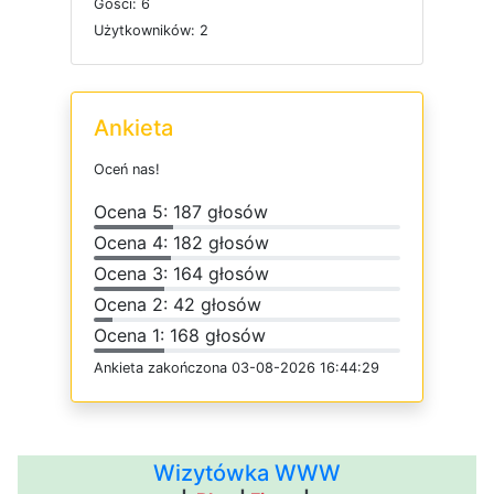
G
o
ś
c
i: 6
U
ż
y
t
k
o
w
n
i
k
ó
w: 2
Ankieta
O
c
e
ń
n
a
s
!
O
c
e
n
a 5: 187 głosów
O
c
e
n
a 4: 182 głosów
O
c
e
n
a 3: 164 głosów
O
c
e
n
a 2: 42 głosów
O
c
e
n
a 1: 168 głosów
Ankieta
z
a
k
o
ń
c
z
o
n
a 03-08-2026 16:44:29
Wizytówka WWW