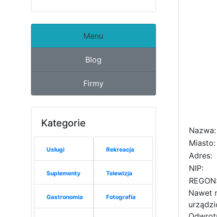
Menu
Blog
Firmy
Kategorie
Nazwa:
Miasto:
Usługi
Rekreacja
Adres:
NIP:
Suplementy
Telewizja
REGON
Nawet n
Gastronomia
Fotografia
urządzi
Odwrotn