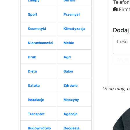
Lampy
Serwis
Telefon
Firm
Sport
Przemysł
Kosmetyki
Klimatyzacja
Dodaj
Nieruchomości
Meble
Druk
Agd
Wyślij
Dieta
Salon
Sztuka
Zdrowie
D
a
n
e
m
a
j
ą
c
Instalacje
Maszyny
Transport
Agencja
Budownictwo
Geodezja