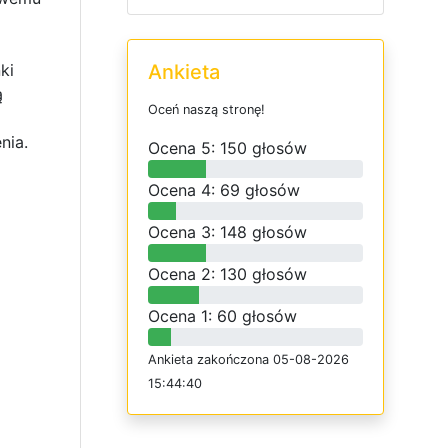
ki
Ankieta
ą
O
c
e
ń
n
a
s
z
ą
s
t
r
o
n
ę
!
nia.
O
c
e
n
a 5: 150 głosów
O
c
e
n
a 4: 69 głosów
O
c
e
n
a 3: 148 głosów
O
c
e
n
a 2: 130 głosów
O
c
e
n
a 1: 60 głosów
Ankieta
z
a
k
o
ń
c
z
o
n
a 05-08-2026
15:44:40