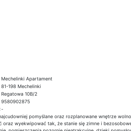
Mechelinki Apartament
81-198 Mechelinki
Regatowa 10B/2
9580902875
:
-
ajcudowniej pomyślane oraz rozplanowane wnętrze woln
ć oraz wyekwipować tak, że stanie się zimne i bezosobowe
ie, pomieszczenia pozornie nieatrakcyjne, dzięki pomysł