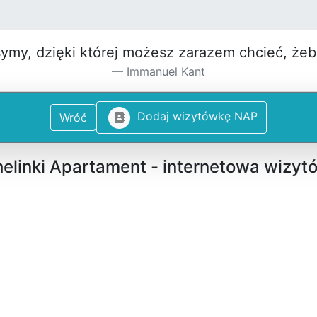
symy, dzięki której możesz za­razem chcieć, że
Immanuel Kant
D
o
d
a
j
w
i
z
y
t
ó
w
k
ę
N
A
P
Wróć
elinki Apartament - internetowa wizyt