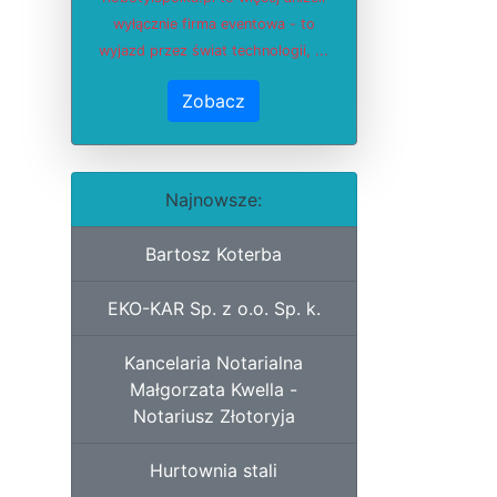
wyłącznie firma eventowa - to
wyjazd przez świat technologii, ...
Zobacz
Najnowsze:
Bartosz Koterba
EKO-KAR Sp. z o.o. Sp. k.
Kancelaria Notarialna
Małgorzata Kwella -
Notariusz Złotoryja
Hurtownia stali