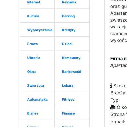
Internet
Reklama
oraz gu
Apartam
Kultura
Parking
zwłaszc
wakacje
Wypożyczalnia
Kredyty
starann
wykończ
Prawo
Dzieci
Ubrania
Komputery
Firma 
Apartam
Okna
Bankowość
Szcze
Zwierzęta
Lekarz
Branża:
Automatyka
Fitness
Typ:
O ko
Biznes
Finanse
Strona
e-mail: