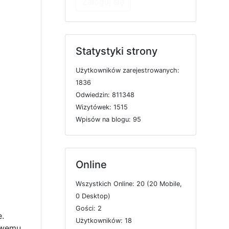
Zaloguj się
Statystyki strony
U
ż
y
t
k
o
w
n
i
k
ó
w
z
a
r
e
j
e
s
t
r
o
w
a
n
y
c
h:
1836
O
d
w
i
e
d
z
i
n: 811348
W
i
z
y
t
ó
w
e
k: 1515
W
p
i
s
ó
w
n
a
b
l
o
g
u: 95
Online
W
s
z
y
s
t
k
i
c
h
O
n
l
i
n
e: 20 (20
M
o
b
i
l
e,
0
D
e
s
k
t
o
p)
o
G
o
ś
c
i: 2
.
U
ż
y
t
k
o
w
n
i
k
ó
w: 18
owemu