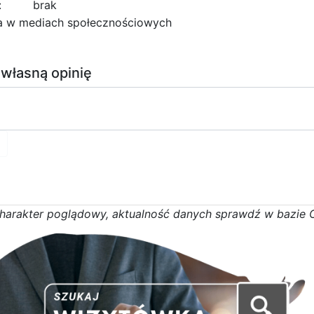
:
brak
a w mediach społecznościowych
 własną opinię
h
a
r
a
k
t
e
r poglądowy,
a
k
t
u
a
l
n
o
ś
ć
d
a
n
y
c
h
s
p
r
a
w
d
ź w bazie 