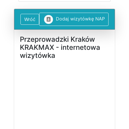
D
o
d
a
j
w
i
z
y
t
ó
w
k
ę
N
A
P
Wróć
Przeprowadzki Kraków
KRAKMAX - internetowa
wizytówka