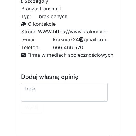
Szczegóły
Branża:
Transport
Typ:
brak danych
O kontakcie
Strona WWW:
https://www.krakmax.pl
e-mail:
k
r
9
a
k
m
a
x
2
e
4
g
6
m
a
i
l
.
c
o
m
8
8
Telefon:
666 466 570
d
Firma w mediach społecznościowych
Dodaj własną opinię
Wyślij