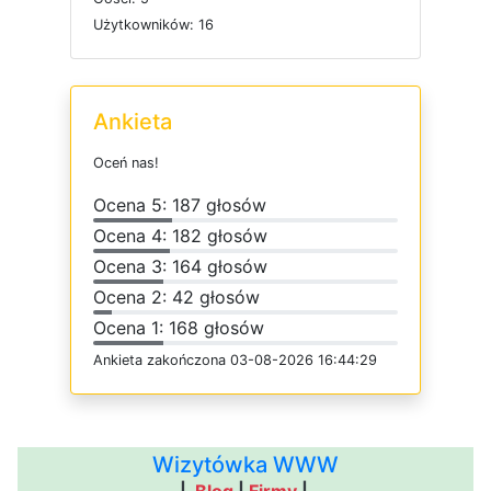
U
ż
y
t
k
o
w
n
i
k
ó
w: 16
Ankieta
O
c
e
ń
n
a
s
!
O
c
e
n
a 5: 187 głosów
O
c
e
n
a 4: 182 głosów
O
c
e
n
a 3: 164 głosów
O
c
e
n
a 2: 42 głosów
O
c
e
n
a 1: 168 głosów
Ankieta
z
a
k
o
ń
c
z
o
n
a 03-08-2026 16:44:29
Wizytówka WWW