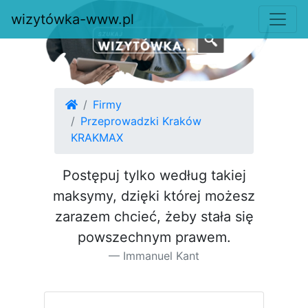
wizytówka-www.pl
Firmy
Przeprowadzki Kraków
KRAKMAX
Postępuj tylko według takiej
maksymy, dzięki której możesz
za­razem chcieć, żeby stała się
pow­szechnym prawem.
Immanuel Kant