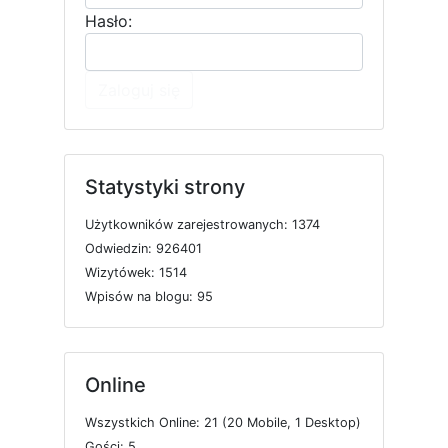
Hasło:
Zaloguj się
Statystyki strony
U
ż
y
t
k
o
w
n
i
k
ó
w
z
a
r
e
j
e
s
t
r
o
w
a
n
y
c
h: 1374
O
d
w
i
e
d
z
i
n: 926401
W
i
z
y
t
ó
w
e
k: 1514
W
p
i
s
ó
w
n
a
b
l
o
g
u: 95
Online
W
s
z
y
s
t
k
i
c
h
O
n
l
i
n
e: 21 (20
M
o
b
i
l
e, 1
D
e
s
k
t
o
p)
G
o
ś
c
i: 5