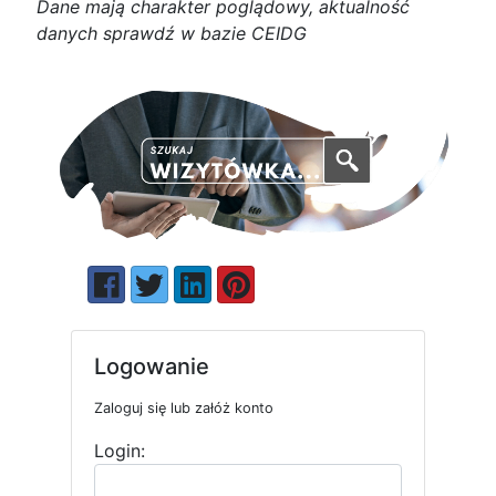
D
a
n
e
m
a
j
ą
c
h
a
r
a
k
t
e
r poglądowy,
a
k
t
u
a
l
n
o
ś
ć
d
a
n
y
c
h
s
p
r
a
w
d
ź w bazie CEIDG
Logowanie
Zaloguj się lub załóż konto
Login: