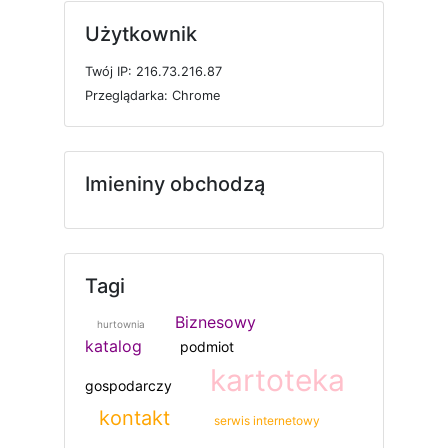
Użytkownik
T
w
ó
j
I
P: 216.73.216.87
P
r
z
e
g
l
ą
d
a
r
k
a: Chrome
Imieniny obchodzą
Tagi
Biznesowy
hurtownia
katalog
podmiot
kartoteka
gospodarczy
kontakt
serwis internetowy